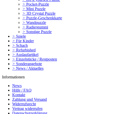
>
Pocket-Puzzle
>
Mini Puzzle
>
3D Crystal Puzzle
>
Puzzle-Geschenkkarte
>
Wandpuzzle
>
Radiergummi
>
Sonstige Puzzle
>
Spiele
>
Für Kinder
>
Schach
>
Refurbished
>
Auslaufartikel
>
Einzelstücke / Restposten
>
Sonderangebote
>
News / Aktuelles
Informationen
News
Hilfe / FAQ
Kontakt
Zahlung und Versand
Widerrufsrecht
Vertrag widerrufen
Datenschutzerklärung