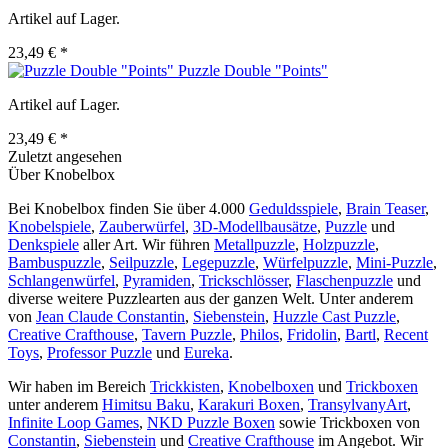
Artikel auf Lager.
23,49 € *
Puzzle Double "Points"
Artikel auf Lager.
23,49 € *
Zuletzt angesehen
Über Knobelbox
Bei Knobelbox finden Sie über 4.000
Geduldsspiele
,
Brain Teaser
,
Knobelspiele
,
Zauberwürfel
,
3D-Modellbausätze
,
Puzzle
und
Denkspiele
aller Art. Wir führen
Metallpuzzle
,
Holzpuzzle
,
Bambuspuzzle
,
Seilpuzzle
,
Legepuzzle
,
Würfelpuzzle
,
Mini-Puzzle
,
Schlangenwürfel
,
Pyramiden
,
Trickschlösser
,
Flaschenpuzzle
und
diverse weitere Puzzlearten aus der ganzen Welt. Unter anderem
von
Jean Claude Constantin
,
Siebenstein
,
Huzzle Cast Puzzle
,
Creative Crafthouse
,
Tavern Puzzle
,
Philos
,
Fridolin
,
Bartl
,
Recent
Toys
,
Professor Puzzle
und
Eureka
.
Wir haben im Bereich
Trickkisten
,
Knobelboxen
und
Trickboxen
unter anderem
Himitsu Baku
,
Karakuri Boxen
,
TransylvanyArt
,
Infinite Loop Games
,
NKD Puzzle Boxen
sowie Trickboxen von
Constantin
,
Siebenstein
und
Creative Crafthouse
im Angebot. Wir