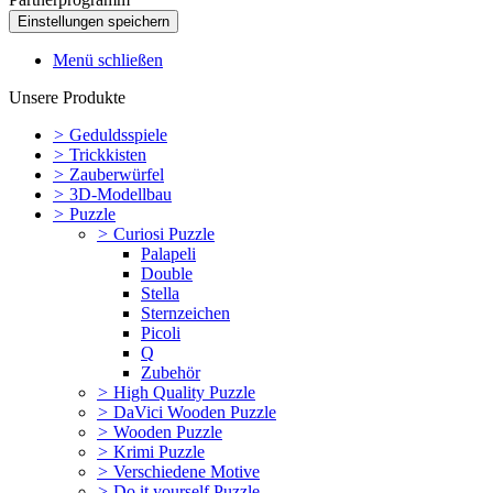
Menü schließen
Unsere Produkte
>
Geduldsspiele
>
Trickkisten
>
Zauberwürfel
>
3D-Modellbau
>
Puzzle
>
Curiosi Puzzle
Palapeli
Double
Stella
Sternzeichen
Picoli
Q
Zubehör
>
High Quality Puzzle
>
DaVici Wooden Puzzle
>
Wooden Puzzle
>
Krimi Puzzle
>
Verschiedene Motive
>
Do it yourself Puzzle