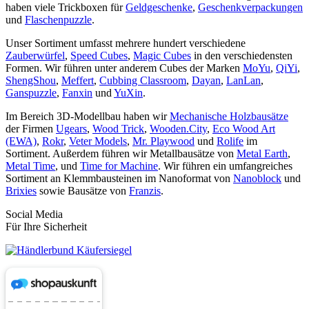
haben viele Trickboxen für
Geldgeschenke
,
Geschenkverpackungen
und
Flaschenpuzzle
.
Unser Sortiment umfasst mehrere hundert verschiedene
Zauberwürfel
,
Speed Cubes
,
Magic Cubes
in den verschiedensten
Formen. Wir führen unter anderem Cubes der Marken
MoYu
,
QiYi
,
ShengShou
,
Meffert
,
Cubbing Classroom
,
Dayan
,
LanLan
,
Ganspuzzle
,
Fanxin
und
YuXin
.
Im Bereich 3D-Modellbau haben wir
Mechanische Holzbausätze
der Firmen
Ugears
,
Wood Trick
,
Wooden.City
,
Eco Wood Art
(EWA)
,
Rokr
,
Veter Models
,
Mr. Playwood
und
Rolife
im
Sortiment. Außerdem führen wir Metallbausätze von
Metal Earth
,
Metal Time
, und
Time for Machine
. Wir führen ein umfangreiches
Sortiment an Klemmbausteinen im Nanoformat von
Nanoblock
und
Brixies
sowie Bausätze von
Franzis
.
Social Media
Für Ihre Sicherheit