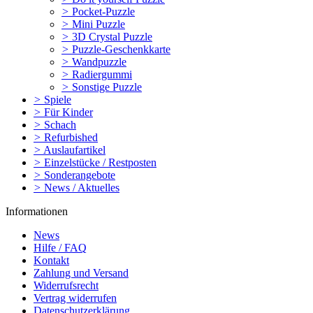
>
Pocket-Puzzle
>
Mini Puzzle
>
3D Crystal Puzzle
>
Puzzle-Geschenkkarte
>
Wandpuzzle
>
Radiergummi
>
Sonstige Puzzle
>
Spiele
>
Für Kinder
>
Schach
>
Refurbished
>
Auslaufartikel
>
Einzelstücke / Restposten
>
Sonderangebote
>
News / Aktuelles
Informationen
News
Hilfe / FAQ
Kontakt
Zahlung und Versand
Widerrufsrecht
Vertrag widerrufen
Datenschutzerklärung