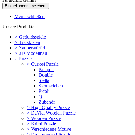
Menü schließen
Unsere Produkte
>
Geduldsspiele
>
Trickkisten
>
Zauberwürfel
>
3D-Modellbau
>
Puzzle
>
Curiosi Puzzle
Palapeli
Double
Stella
Sternzeichen
Picoli
Q
Zubehör
>
High Quality Puzzle
>
DaVici Wooden Puzzle
>
Wooden Puzzle
>
Krimi Puzzle
>
Verschiedene Motive
>
Do it yourself Puzzle