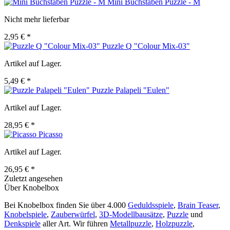
Mini Buchstaben Puzzle - M
Nicht mehr lieferbar
2,95 € *
Puzzle Q "Colour Mix-03"
Artikel auf Lager.
5,49 € *
Puzzle Palapeli "Eulen"
Artikel auf Lager.
28,95 € *
Picasso
Artikel auf Lager.
26,95 € *
Zuletzt angesehen
Über Knobelbox
Bei Knobelbox finden Sie über 4.000
Geduldsspiele
,
Brain Teaser
,
Knobelspiele
,
Zauberwürfel
,
3D-Modellbausätze
,
Puzzle
und
Denkspiele
aller Art. Wir führen
Metallpuzzle
,
Holzpuzzle
,