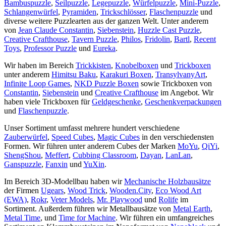
Bambuspuzzle
,
Seilpuzzle
,
Legepuzzle
,
Würfelpuzzle
,
Mini-Puzzle
,
Schlangenwürfel
,
Pyramiden
,
Trickschlösser
,
Flaschenpuzzle
und
diverse weitere Puzzlearten aus der ganzen Welt. Unter anderem
von
Jean Claude Constantin
,
Siebenstein
,
Huzzle Cast Puzzle
,
Creative Crafthouse
,
Tavern Puzzle
,
Philos
,
Fridolin
,
Bartl
,
Recent
Toys
,
Professor Puzzle
und
Eureka
.
Wir haben im Bereich
Trickkisten
,
Knobelboxen
und
Trickboxen
unter anderem
Himitsu Baku
,
Karakuri Boxen
,
TransylvanyArt
,
Infinite Loop Games
,
NKD Puzzle Boxen
sowie Trickboxen von
Constantin
,
Siebenstein
und
Creative Crafthouse
im Angebot. Wir
haben viele Trickboxen für
Geldgeschenke
,
Geschenkverpackungen
und
Flaschenpuzzle
.
Unser Sortiment umfasst mehrere hundert verschiedene
Zauberwürfel
,
Speed Cubes
,
Magic Cubes
in den verschiedensten
Formen. Wir führen unter anderem Cubes der Marken
MoYu
,
QiYi
,
ShengShou
,
Meffert
,
Cubbing Classroom
,
Dayan
,
LanLan
,
Ganspuzzle
,
Fanxin
und
YuXin
.
Im Bereich 3D-Modellbau haben wir
Mechanische Holzbausätze
der Firmen
Ugears
,
Wood Trick
,
Wooden.City
,
Eco Wood Art
(EWA)
,
Rokr
,
Veter Models
,
Mr. Playwood
und
Rolife
im
Sortiment. Außerdem führen wir Metallbausätze von
Metal Earth
,
Metal Time
, und
Time for Machine
. Wir führen ein umfangreiches