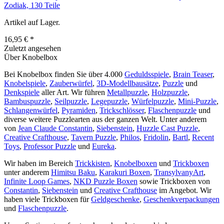
Zodiak, 130 Teile
Artikel auf Lager.
16,95 € *
Zuletzt angesehen
Über Knobelbox
Bei Knobelbox finden Sie über 4.000
Geduldsspiele
,
Brain Teaser
,
Knobelspiele
,
Zauberwürfel
,
3D-Modellbausätze
,
Puzzle
und
Denkspiele
aller Art. Wir führen
Metallpuzzle
,
Holzpuzzle
,
Bambuspuzzle
,
Seilpuzzle
,
Legepuzzle
,
Würfelpuzzle
,
Mini-Puzzle
,
Schlangenwürfel
,
Pyramiden
,
Trickschlösser
,
Flaschenpuzzle
und
diverse weitere Puzzlearten aus der ganzen Welt. Unter anderem
von
Jean Claude Constantin
,
Siebenstein
,
Huzzle Cast Puzzle
,
Creative Crafthouse
,
Tavern Puzzle
,
Philos
,
Fridolin
,
Bartl
,
Recent
Toys
,
Professor Puzzle
und
Eureka
.
Wir haben im Bereich
Trickkisten
,
Knobelboxen
und
Trickboxen
unter anderem
Himitsu Baku
,
Karakuri Boxen
,
TransylvanyArt
,
Infinite Loop Games
,
NKD Puzzle Boxen
sowie Trickboxen von
Constantin
,
Siebenstein
und
Creative Crafthouse
im Angebot. Wir
haben viele Trickboxen für
Geldgeschenke
,
Geschenkverpackungen
und
Flaschenpuzzle
.