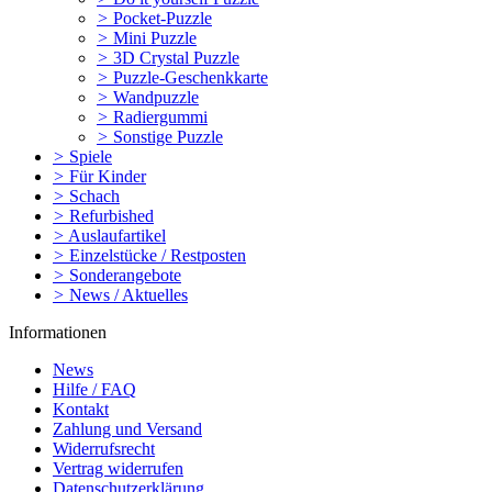
>
Pocket-Puzzle
>
Mini Puzzle
>
3D Crystal Puzzle
>
Puzzle-Geschenkkarte
>
Wandpuzzle
>
Radiergummi
>
Sonstige Puzzle
>
Spiele
>
Für Kinder
>
Schach
>
Refurbished
>
Auslaufartikel
>
Einzelstücke / Restposten
>
Sonderangebote
>
News / Aktuelles
Informationen
News
Hilfe / FAQ
Kontakt
Zahlung und Versand
Widerrufsrecht
Vertrag widerrufen
Datenschutzerklärung