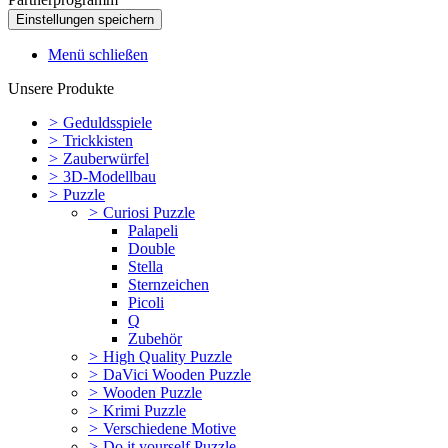
Menü schließen
Unsere Produkte
>
Geduldsspiele
>
Trickkisten
>
Zauberwürfel
>
3D-Modellbau
>
Puzzle
>
Curiosi Puzzle
Palapeli
Double
Stella
Sternzeichen
Picoli
Q
Zubehör
>
High Quality Puzzle
>
DaVici Wooden Puzzle
>
Wooden Puzzle
>
Krimi Puzzle
>
Verschiedene Motive
>
Do it yourself Puzzle