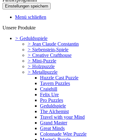
Menü schließen
Unsere Produkte
>
Geduldsspiele
>
Jean Claude Constantin
>
Siebenstein-Spiele
>
Creative Crafthouse
>
Mini-Puzzle
>
Holzpuzzle
>
Metallpuzzle
Huzzle Cast Puzzle
Tavern Puzzles
Craighill
Felix Ure
Pro Puzzles
Geduldspiele
The Alchemist
Travel with your Mind
Grand Master
Great Minds
Colonnade Wire Puzzle
Master's Puzzle