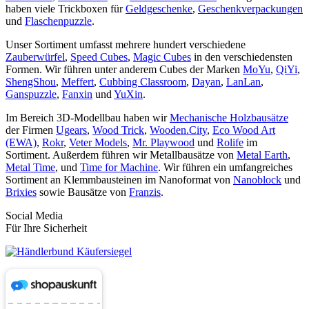
haben viele Trickboxen für
Geldgeschenke
,
Geschenkverpackungen
und
Flaschenpuzzle
.
Unser Sortiment umfasst mehrere hundert verschiedene
Zauberwürfel
,
Speed Cubes
,
Magic Cubes
in den verschiedensten
Formen. Wir führen unter anderem Cubes der Marken
MoYu
,
QiYi
,
ShengShou
,
Meffert
,
Cubbing Classroom
,
Dayan
,
LanLan
,
Ganspuzzle
,
Fanxin
und
YuXin
.
Im Bereich 3D-Modellbau haben wir
Mechanische Holzbausätze
der Firmen
Ugears
,
Wood Trick
,
Wooden.City
,
Eco Wood Art
(EWA)
,
Rokr
,
Veter Models
,
Mr. Playwood
und
Rolife
im
Sortiment. Außerdem führen wir Metallbausätze von
Metal Earth
,
Metal Time
, und
Time for Machine
. Wir führen ein umfangreiches
Sortiment an Klemmbausteinen im Nanoformat von
Nanoblock
und
Brixies
sowie Bausätze von
Franzis
.
Social Media
Für Ihre Sicherheit