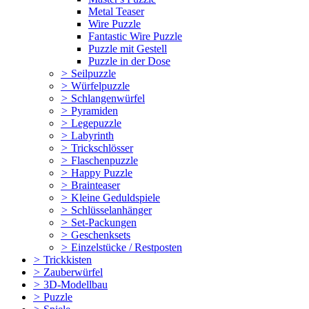
Metal Teaser
Wire Puzzle
Fantastic Wire Puzzle
Puzzle mit Gestell
Puzzle in der Dose
>
Seilpuzzle
>
Würfelpuzzle
>
Schlangenwürfel
>
Pyramiden
>
Legepuzzle
>
Labyrinth
>
Trickschlösser
>
Flaschenpuzzle
>
Happy Puzzle
>
Brainteaser
>
Kleine Geduldspiele
>
Schlüsselanhänger
>
Set-Packungen
>
Geschenksets
>
Einzelstücke / Restposten
>
Trickkisten
>
Zauberwürfel
>
3D-Modellbau
>
Puzzle