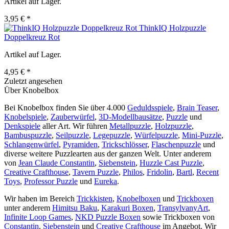
Artikel auf Lager.
3,95 € *
ThinkIQ Holzpuzzle
Doppelkreuz Rot
Artikel auf Lager.
4,95 € *
Zuletzt angesehen
Über Knobelbox
Bei Knobelbox finden Sie über 4.000
Geduldsspiele
,
Brain Teaser
,
Knobelspiele
,
Zauberwürfel
,
3D-Modellbausätze
,
Puzzle
und
Denkspiele
aller Art. Wir führen
Metallpuzzle
,
Holzpuzzle
,
Bambuspuzzle
,
Seilpuzzle
,
Legepuzzle
,
Würfelpuzzle
,
Mini-Puzzle
,
Schlangenwürfel
,
Pyramiden
,
Trickschlösser
,
Flaschenpuzzle
und
diverse weitere Puzzlearten aus der ganzen Welt. Unter anderem
von
Jean Claude Constantin
,
Siebenstein
,
Huzzle Cast Puzzle
,
Creative Crafthouse
,
Tavern Puzzle
,
Philos
,
Fridolin
,
Bartl
,
Recent
Toys
,
Professor Puzzle
und
Eureka
.
Wir haben im Bereich
Trickkisten
,
Knobelboxen
und
Trickboxen
unter anderem
Himitsu Baku
,
Karakuri Boxen
,
TransylvanyArt
,
Infinite Loop Games
,
NKD Puzzle Boxen
sowie Trickboxen von
Constantin
,
Siebenstein
und
Creative Crafthouse
im Angebot. Wir