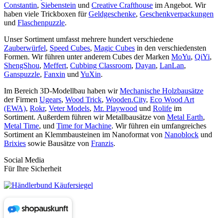
Constantin
,
Siebenstein
und
Creative Crafthouse
im Angebot. Wir
haben viele Trickboxen für
Geldgeschenke
,
Geschenkverpackungen
und
Flaschenpuzzle
.
Unser Sortiment umfasst mehrere hundert verschiedene
Zauberwürfel
,
Speed Cubes
,
Magic Cubes
in den verschiedensten
Formen. Wir führen unter anderem Cubes der Marken
MoYu
,
QiYi
,
ShengShou
,
Meffert
,
Cubbing Classroom
,
Dayan
,
LanLan
,
Ganspuzzle
,
Fanxin
und
YuXin
.
Im Bereich 3D-Modellbau haben wir
Mechanische Holzbausätze
der Firmen
Ugears
,
Wood Trick
,
Wooden.City
,
Eco Wood Art
(EWA)
,
Rokr
,
Veter Models
,
Mr. Playwood
und
Rolife
im
Sortiment. Außerdem führen wir Metallbausätze von
Metal Earth
,
Metal Time
, und
Time for Machine
. Wir führen ein umfangreiches
Sortiment an Klemmbausteinen im Nanoformat von
Nanoblock
und
Brixies
sowie Bausätze von
Franzis
.
Social Media
Für Ihre Sicherheit