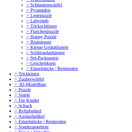
>
Schlangenwürfel
>
Pyramiden
>
Legepuzzle
>
Labyrinth
>
Trickschlösser
>
Flaschenpuzzle
>
Happy Puzzle
>
Brainteaser
>
Kleine Geduldspiele
>
Schlüsselanhänger
>
Set-Packungen
>
Geschenksets
>
Einzelstücke / Restposten
>
Trickkisten
>
Zauberwürfel
>
3D-Modellbau
>
Puzzle
>
Spiele
>
Für Kinder
>
Schach
>
Refurbished
>
Auslaufartikel
>
Einzelstücke / Restposten
>
Sonderangebote