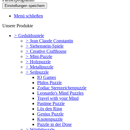
Menü schließen
Unsere Produkte
>
Geduldsspiele
>
Jean Claude Constantin
>
Siebenstein-Spiele
>
Creative Crafthouse
>
Mini-Puzzle
>
Holzpuzzle
>
Metallpuzzle
>
Seilpuzzle
IQ Games
Philos Puzzle
Zodiac Sternzeichenpuzzle
Leonardo's Mind Puzzles
Travel with your Mind
Pastime Puzzle
Lös den Ring
Genius Puzzle
Knotenpuzzle
Puzzle in der Dose
>
Würfelpuzzle