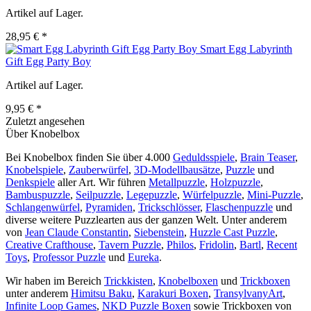
Artikel auf Lager.
28,95 € *
Smart Egg Labyrinth
Gift Egg Party Boy
Artikel auf Lager.
9,95 € *
Zuletzt angesehen
Über Knobelbox
Bei Knobelbox finden Sie über 4.000
Geduldsspiele
,
Brain Teaser
,
Knobelspiele
,
Zauberwürfel
,
3D-Modellbausätze
,
Puzzle
und
Denkspiele
aller Art. Wir führen
Metallpuzzle
,
Holzpuzzle
,
Bambuspuzzle
,
Seilpuzzle
,
Legepuzzle
,
Würfelpuzzle
,
Mini-Puzzle
,
Schlangenwürfel
,
Pyramiden
,
Trickschlösser
,
Flaschenpuzzle
und
diverse weitere Puzzlearten aus der ganzen Welt. Unter anderem
von
Jean Claude Constantin
,
Siebenstein
,
Huzzle Cast Puzzle
,
Creative Crafthouse
,
Tavern Puzzle
,
Philos
,
Fridolin
,
Bartl
,
Recent
Toys
,
Professor Puzzle
und
Eureka
.
Wir haben im Bereich
Trickkisten
,
Knobelboxen
und
Trickboxen
unter anderem
Himitsu Baku
,
Karakuri Boxen
,
TransylvanyArt
,
Infinite Loop Games
,
NKD Puzzle Boxen
sowie Trickboxen von