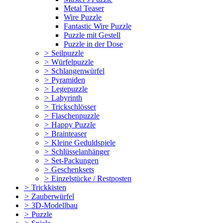
Metal Teaser
Wire Puzzle
Fantastic Wire Puzzle
Puzzle mit Gestell
Puzzle in der Dose
>
Seilpuzzle
>
Würfelpuzzle
>
Schlangenwürfel
>
Pyramiden
>
Legepuzzle
>
Labyrinth
>
Trickschlösser
>
Flaschenpuzzle
>
Happy Puzzle
>
Brainteaser
>
Kleine Geduldspiele
>
Schlüsselanhänger
>
Set-Packungen
>
Geschenksets
>
Einzelstücke / Restposten
>
Trickkisten
>
Zauberwürfel
>
3D-Modellbau
>
Puzzle