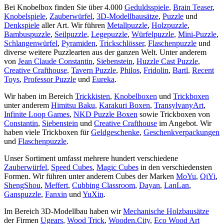
Bei Knobelbox finden Sie über 4.000
Geduldsspiele
,
Brain Teaser
,
Knobelspiele
,
Zauberwürfel
,
3D-Modellbausätze
,
Puzzle
und
Denkspiele
aller Art. Wir führen
Metallpuzzle
,
Holzpuzzle
,
Bambuspuzzle
,
Seilpuzzle
,
Legepuzzle
,
Würfelpuzzle
,
Mini-Puzzle
,
Schlangenwürfel
,
Pyramiden
,
Trickschlösser
,
Flaschenpuzzle
und
diverse weitere Puzzlearten aus der ganzen Welt. Unter anderem
von
Jean Claude Constantin
,
Siebenstein
,
Huzzle Cast Puzzle
,
Creative Crafthouse
,
Tavern Puzzle
,
Philos
,
Fridolin
,
Bartl
,
Recent
Toys
,
Professor Puzzle
und
Eureka
.
Wir haben im Bereich
Trickkisten
,
Knobelboxen
und
Trickboxen
unter anderem
Himitsu Baku
,
Karakuri Boxen
,
TransylvanyArt
,
Infinite Loop Games
,
NKD Puzzle Boxen
sowie Trickboxen von
Constantin
,
Siebenstein
und
Creative Crafthouse
im Angebot. Wir
haben viele Trickboxen für
Geldgeschenke
,
Geschenkverpackungen
und
Flaschenpuzzle
.
Unser Sortiment umfasst mehrere hundert verschiedene
Zauberwürfel
,
Speed Cubes
,
Magic Cubes
in den verschiedensten
Formen. Wir führen unter anderem Cubes der Marken
MoYu
,
QiYi
,
ShengShou
,
Meffert
,
Cubbing Classroom
,
Dayan
,
LanLan
,
Ganspuzzle
,
Fanxin
und
YuXin
.
Im Bereich 3D-Modellbau haben wir
Mechanische Holzbausätze
der Firmen
Ugears
,
Wood Trick
,
Wooden.City
,
Eco Wood Art