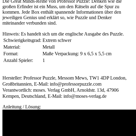
Die Great Minds-Reihe von Professor Puzzle: Denken wie die
großen Erfinder ist ein Muss, um den Rätseln auf die Spur zu
kommen. Jede Box enthält spannende Informationen über den
jeweiligen Genius und erklärt so, wie Puzzle und Denker
miteinander verbunden sind.
Hinweis: Es handelt sich um die englische Ausgabe des Puzzle.
Schwierigkeitsgrad:
Extrem schwer
Material:
Metall
Format:
Maße Verpackung: 9 x 6,5 x 5,5 cm
Anzahl Spieler:
1
Hersteller: Professor Puzzle, Messom Mews, TW1 4DP London,
Großbritannien, E-Mail: info@professorpuzzle.com
Verantwortlich: moses. Verlag GmbH, Arnoldstr. 13d, 47906
Kempen, Deutschland, E-Mail: info@moses-verlag.de
Anleitung / Lösung: