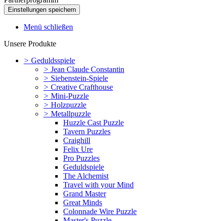
Menü schließen
Unsere Produkte
>
Geduldsspiele
>
Jean Claude Constantin
>
Siebenstein-Spiele
>
Creative Crafthouse
>
Mini-Puzzle
>
Holzpuzzle
>
Metallpuzzle
Huzzle Cast Puzzle
Tavern Puzzles
Craighill
Felix Ure
Pro Puzzles
Geduldspiele
The Alchemist
Travel with your Mind
Grand Master
Great Minds
Colonnade Wire Puzzle
Master's Puzzle