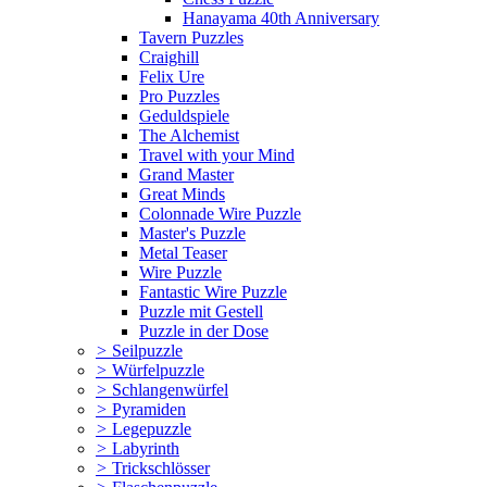
Hanayama 40th Anniversary
Tavern Puzzles
Craighill
Felix Ure
Pro Puzzles
Geduldspiele
The Alchemist
Travel with your Mind
Grand Master
Great Minds
Colonnade Wire Puzzle
Master's Puzzle
Metal Teaser
Wire Puzzle
Fantastic Wire Puzzle
Puzzle mit Gestell
Puzzle in der Dose
>
Seilpuzzle
>
Würfelpuzzle
>
Schlangenwürfel
>
Pyramiden
>
Legepuzzle
>
Labyrinth
>
Trickschlösser