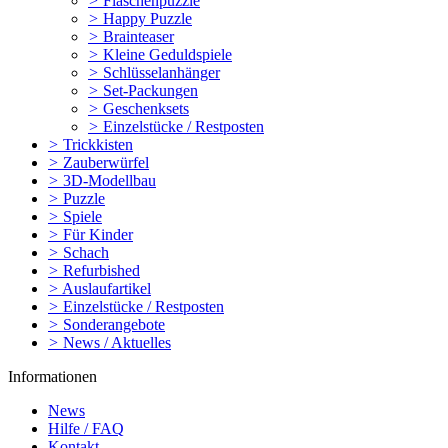
>
Flaschenpuzzle
>
Happy Puzzle
>
Brainteaser
>
Kleine Geduldspiele
>
Schlüsselanhänger
>
Set-Packungen
>
Geschenksets
>
Einzelstücke / Restposten
>
Trickkisten
>
Zauberwürfel
>
3D-Modellbau
>
Puzzle
>
Spiele
>
Für Kinder
>
Schach
>
Refurbished
>
Auslaufartikel
>
Einzelstücke / Restposten
>
Sonderangebote
>
News / Aktuelles
Informationen
News
Hilfe / FAQ
Kontakt