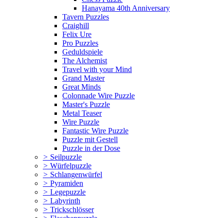
Hanayama 40th Anniversary
Tavern Puzzles
Craighill
Felix Ure
Pro Puzzles
Geduldspiele
The Alchemist
Travel with your Mind
Grand Master
Great Minds
Colonnade Wire Puzzle
Master's Puzzle
Metal Teaser
Wire Puzzle
Fantastic Wire Puzzle
Puzzle mit Gestell
Puzzle in der Dose
>
Seilpuzzle
>
Würfelpuzzle
>
Schlangenwürfel
>
Pyramiden
>
Legepuzzle
>
Labyrinth
>
Trickschlösser