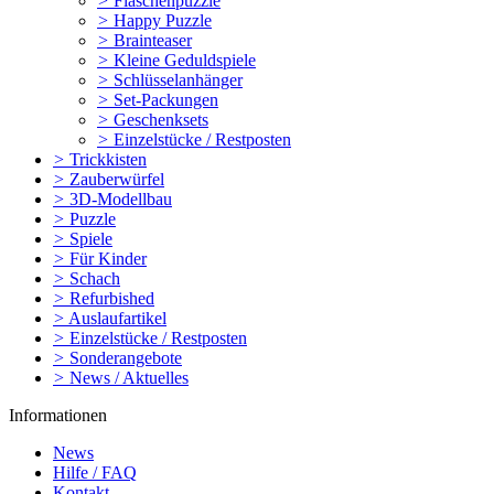
>
Flaschenpuzzle
>
Happy Puzzle
>
Brainteaser
>
Kleine Geduldspiele
>
Schlüsselanhänger
>
Set-Packungen
>
Geschenksets
>
Einzelstücke / Restposten
>
Trickkisten
>
Zauberwürfel
>
3D-Modellbau
>
Puzzle
>
Spiele
>
Für Kinder
>
Schach
>
Refurbished
>
Auslaufartikel
>
Einzelstücke / Restposten
>
Sonderangebote
>
News / Aktuelles
Informationen
News
Hilfe / FAQ
Kontakt