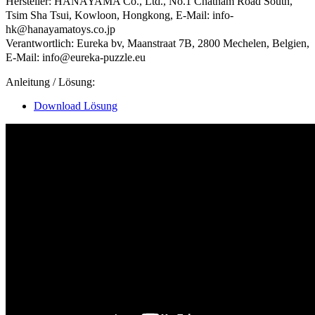
Hersteller: HANAYAMA Co., Ltd., No.1 Chatham Road South,
Tsim Sha Tsui, Kowloon, Hongkong, E-Mail: info-
hk@hanayamatoys.co.jp
Verantwortlich: Eureka bv, Maanstraat 7B, 2800 Mechelen, Belgien,
E-Mail: info@eureka-puzzle.eu
Anleitung / Lösung:
Download Lösung