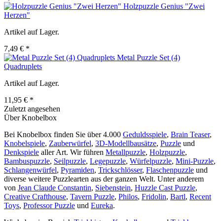
Holzpuzzle Genius "Zwei
Herzen"
Artikel auf Lager.
7,49 € *
Metal Puzzle Set (4)
Quadruplets
Artikel auf Lager.
11,95 € *
Zuletzt angesehen
Über Knobelbox
Bei Knobelbox finden Sie über 4.000
Geduldsspiele
,
Brain Teaser
,
Knobelspiele
,
Zauberwürfel
,
3D-Modellbausätze
,
Puzzle
und
Denkspiele
aller Art. Wir führen
Metallpuzzle
,
Holzpuzzle
,
Bambuspuzzle
,
Seilpuzzle
,
Legepuzzle
,
Würfelpuzzle
,
Mini-Puzzle
,
Schlangenwürfel
,
Pyramiden
,
Trickschlösser
,
Flaschenpuzzle
und
diverse weitere Puzzlearten aus der ganzen Welt. Unter anderem
von
Jean Claude Constantin
,
Siebenstein
,
Huzzle Cast Puzzle
,
Creative Crafthouse
,
Tavern Puzzle
,
Philos
,
Fridolin
,
Bartl
,
Recent
Toys
,
Professor Puzzle
und
Eureka
.