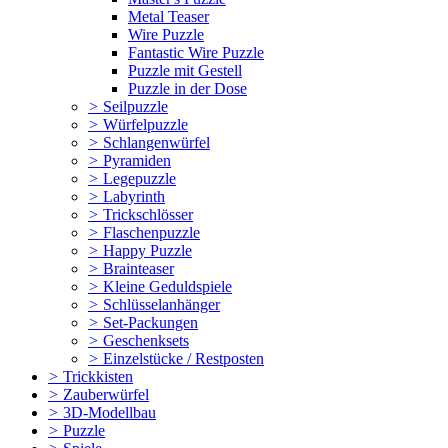
Metal Teaser
Wire Puzzle
Fantastic Wire Puzzle
Puzzle mit Gestell
Puzzle in der Dose
>
Seilpuzzle
>
Würfelpuzzle
>
Schlangenwürfel
>
Pyramiden
>
Legepuzzle
>
Labyrinth
>
Trickschlösser
>
Flaschenpuzzle
>
Happy Puzzle
>
Brainteaser
>
Kleine Geduldspiele
>
Schlüsselanhänger
>
Set-Packungen
>
Geschenksets
>
Einzelstücke / Restposten
>
Trickkisten
>
Zauberwürfel
>
3D-Modellbau
>
Puzzle