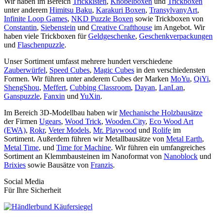
Wir haben im Bereich
Trickkisten
,
Knobelboxen
und
Trickboxen
unter anderem
Himitsu Baku
,
Karakuri Boxen
,
TransylvanyArt
,
Infinite Loop Games
,
NKD Puzzle Boxen
sowie Trickboxen von
Constantin
,
Siebenstein
und
Creative Crafthouse
im Angebot. Wir
haben viele Trickboxen für
Geldgeschenke
,
Geschenkverpackungen
und
Flaschenpuzzle
.
Unser Sortiment umfasst mehrere hundert verschiedene
Zauberwürfel
,
Speed Cubes
,
Magic Cubes
in den verschiedensten
Formen. Wir führen unter anderem Cubes der Marken
MoYu
,
QiYi
,
ShengShou
,
Meffert
,
Cubbing Classroom
,
Dayan
,
LanLan
,
Ganspuzzle
,
Fanxin
und
YuXin
.
Im Bereich 3D-Modellbau haben wir
Mechanische Holzbausätze
der Firmen
Ugears
,
Wood Trick
,
Wooden.City
,
Eco Wood Art
(EWA)
,
Rokr
,
Veter Models
,
Mr. Playwood
und
Rolife
im
Sortiment. Außerdem führen wir Metallbausätze von
Metal Earth
,
Metal Time
, und
Time for Machine
. Wir führen ein umfangreiches
Sortiment an Klemmbausteinen im Nanoformat von
Nanoblock
und
Brixies
sowie Bausätze von
Franzis
.
Social Media
Für Ihre Sicherheit