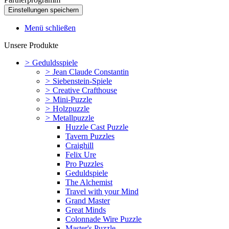
Menü schließen
Unsere Produkte
>
Geduldsspiele
>
Jean Claude Constantin
>
Siebenstein-Spiele
>
Creative Crafthouse
>
Mini-Puzzle
>
Holzpuzzle
>
Metallpuzzle
Huzzle Cast Puzzle
Tavern Puzzles
Craighill
Felix Ure
Pro Puzzles
Geduldspiele
The Alchemist
Travel with your Mind
Grand Master
Great Minds
Colonnade Wire Puzzle
Master's Puzzle