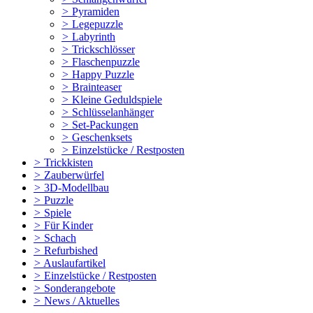
>
Pyramiden
>
Legepuzzle
>
Labyrinth
>
Trickschlösser
>
Flaschenpuzzle
>
Happy Puzzle
>
Brainteaser
>
Kleine Geduldspiele
>
Schlüsselanhänger
>
Set-Packungen
>
Geschenksets
>
Einzelstücke / Restposten
>
Trickkisten
>
Zauberwürfel
>
3D-Modellbau
>
Puzzle
>
Spiele
>
Für Kinder
>
Schach
>
Refurbished
>
Auslaufartikel
>
Einzelstücke / Restposten
>
Sonderangebote
>
News / Aktuelles