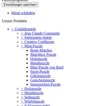
Menü schließen
Unsere Produkte
>
Geduldsspiele
>
Jean Claude Constantin
>
Siebenstein-Spiele
>
Creative Crafthouse
>
Mini-Puzzle
Brain Matches
Matchbox Puzzle
Holzpuzzle
Metallpuzzle
Mini-Puzzle von Bartl
Sport-Puzzle
Glückspuzzle
Gutscheinpuzzle
Sternzeichen-Puzzle
>
Holzpuzzle
>
Metallpuzzle
>
Seilpuzzle
>
Würfelpuzzle
>
Schlangenwürfel