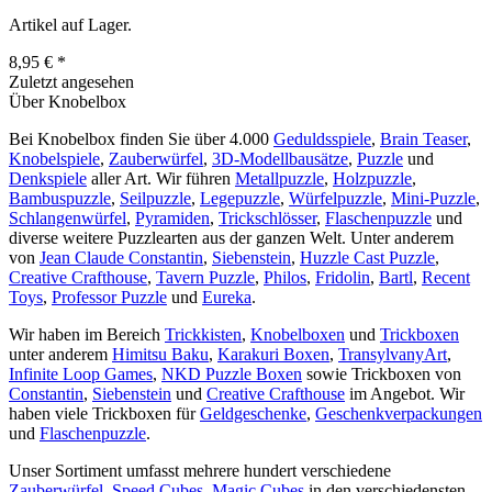
Artikel auf Lager.
8,95 € *
Zuletzt angesehen
Über Knobelbox
Bei Knobelbox finden Sie über 4.000
Geduldsspiele
,
Brain Teaser
,
Knobelspiele
,
Zauberwürfel
,
3D-Modellbausätze
,
Puzzle
und
Denkspiele
aller Art. Wir führen
Metallpuzzle
,
Holzpuzzle
,
Bambuspuzzle
,
Seilpuzzle
,
Legepuzzle
,
Würfelpuzzle
,
Mini-Puzzle
,
Schlangenwürfel
,
Pyramiden
,
Trickschlösser
,
Flaschenpuzzle
und
diverse weitere Puzzlearten aus der ganzen Welt. Unter anderem
von
Jean Claude Constantin
,
Siebenstein
,
Huzzle Cast Puzzle
,
Creative Crafthouse
,
Tavern Puzzle
,
Philos
,
Fridolin
,
Bartl
,
Recent
Toys
,
Professor Puzzle
und
Eureka
.
Wir haben im Bereich
Trickkisten
,
Knobelboxen
und
Trickboxen
unter anderem
Himitsu Baku
,
Karakuri Boxen
,
TransylvanyArt
,
Infinite Loop Games
,
NKD Puzzle Boxen
sowie Trickboxen von
Constantin
,
Siebenstein
und
Creative Crafthouse
im Angebot. Wir
haben viele Trickboxen für
Geldgeschenke
,
Geschenkverpackungen
und
Flaschenpuzzle
.
Unser Sortiment umfasst mehrere hundert verschiedene
Zauberwürfel
,
Speed Cubes
,
Magic Cubes
in den verschiedensten