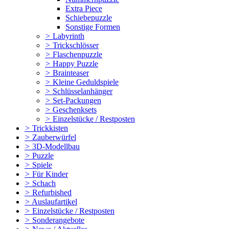
Extra Piece
Schiebepuzzle
Sonstige Formen
>
Labyrinth
>
Trickschlösser
>
Flaschenpuzzle
>
Happy Puzzle
>
Brainteaser
>
Kleine Geduldspiele
>
Schlüsselanhänger
>
Set-Packungen
>
Geschenksets
>
Einzelstücke / Restposten
>
Trickkisten
>
Zauberwürfel
>
3D-Modellbau
>
Puzzle
>
Spiele
>
Für Kinder
>
Schach
>
Refurbished
>
Auslaufartikel
>
Einzelstücke / Restposten
>
Sonderangebote