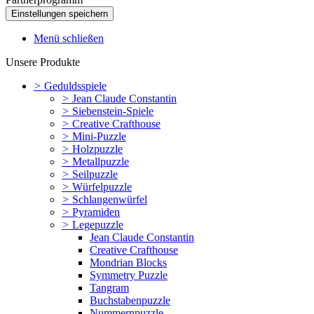
Menü schließen
Unsere Produkte
>
Geduldsspiele
>
Jean Claude Constantin
>
Siebenstein-Spiele
>
Creative Crafthouse
>
Mini-Puzzle
>
Holzpuzzle
>
Metallpuzzle
>
Seilpuzzle
>
Würfelpuzzle
>
Schlangenwürfel
>
Pyramiden
>
Legepuzzle
Jean Claude Constantin
Creative Crafthouse
Mondrian Blocks
Symmetry Puzzle
Tangram
Buchstabenpuzzle
Nummernpuzzle