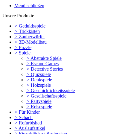
Menü schließen
Unsere Produkte
>
Geduldsspiele
>
Trickkisten
>
Zauberwürfel
>
3D-Modellbau
>
Puzzle
>
Spiele
>
Abstrakte Spiele
>
Escape Games
>
Detective Stories
>
Quizspiele
>
Denkspiele
>
Holzspiele
>
Geschicklichkeitsspiele
>
Gesellschaftsspiele
>
Partyspiele
>
Reisespiele
>
Für Kinder
>
Schach
>
Refurbished
>
Auslaufartikel
>
Einzelstücke / Restposten