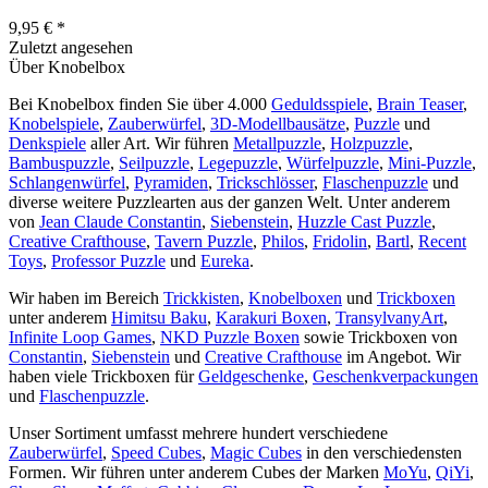
9,95 € *
Zuletzt angesehen
Über Knobelbox
Bei Knobelbox finden Sie über 4.000
Geduldsspiele
,
Brain Teaser
,
Knobelspiele
,
Zauberwürfel
,
3D-Modellbausätze
,
Puzzle
und
Denkspiele
aller Art. Wir führen
Metallpuzzle
,
Holzpuzzle
,
Bambuspuzzle
,
Seilpuzzle
,
Legepuzzle
,
Würfelpuzzle
,
Mini-Puzzle
,
Schlangenwürfel
,
Pyramiden
,
Trickschlösser
,
Flaschenpuzzle
und
diverse weitere Puzzlearten aus der ganzen Welt. Unter anderem
von
Jean Claude Constantin
,
Siebenstein
,
Huzzle Cast Puzzle
,
Creative Crafthouse
,
Tavern Puzzle
,
Philos
,
Fridolin
,
Bartl
,
Recent
Toys
,
Professor Puzzle
und
Eureka
.
Wir haben im Bereich
Trickkisten
,
Knobelboxen
und
Trickboxen
unter anderem
Himitsu Baku
,
Karakuri Boxen
,
TransylvanyArt
,
Infinite Loop Games
,
NKD Puzzle Boxen
sowie Trickboxen von
Constantin
,
Siebenstein
und
Creative Crafthouse
im Angebot. Wir
haben viele Trickboxen für
Geldgeschenke
,
Geschenkverpackungen
und
Flaschenpuzzle
.
Unser Sortiment umfasst mehrere hundert verschiedene
Zauberwürfel
,
Speed Cubes
,
Magic Cubes
in den verschiedensten
Formen. Wir führen unter anderem Cubes der Marken
MoYu
,
QiYi
,