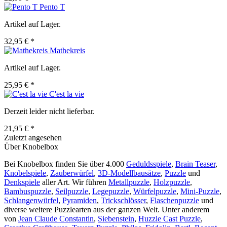
Pento T
Artikel auf Lager.
32,95 € *
Mathekreis
Artikel auf Lager.
25,95 € *
C'est la vie
Derzeit leider nicht lieferbar.
21,95 € *
Zuletzt angesehen
Über Knobelbox
Bei Knobelbox finden Sie über 4.000
Geduldsspiele
,
Brain Teaser
,
Knobelspiele
,
Zauberwürfel
,
3D-Modellbausätze
,
Puzzle
und
Denkspiele
aller Art. Wir führen
Metallpuzzle
,
Holzpuzzle
,
Bambuspuzzle
,
Seilpuzzle
,
Legepuzzle
,
Würfelpuzzle
,
Mini-Puzzle
,
Schlangenwürfel
,
Pyramiden
,
Trickschlösser
,
Flaschenpuzzle
und
diverse weitere Puzzlearten aus der ganzen Welt. Unter anderem
von
Jean Claude Constantin
,
Siebenstein
,
Huzzle Cast Puzzle
,