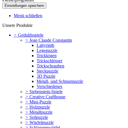
Menü schließen
Unsere Produkte
>
Geduldsspiele
>
Jean Claude Constantin
Labyrinth
Legepuzzle
Trickkisten
Trickschlösser
Trickschrauben
Steckpuzzle
3D Puzzle
Metall- und Schnurpuzzle
Verschiedenes
>
Siebenstein-Spiele
>
Creative Crafthouse
>
Mini-Puzzle
>
Holzpuzzle
>
Metallpuzzle
>
Seilpuzzle
>
Würfelpuzzle
>
Schlangenwürfel