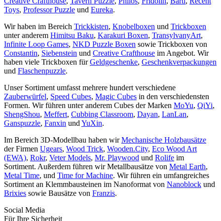
Creative Crafthouse
,
Tavern Puzzle
,
Philos
,
Fridolin
,
Bartl
,
Recent
Toys
,
Professor Puzzle
und
Eureka
.
Wir haben im Bereich
Trickkisten
,
Knobelboxen
und
Trickboxen
unter anderem
Himitsu Baku
,
Karakuri Boxen
,
TransylvanyArt
,
Infinite Loop Games
,
NKD Puzzle Boxen
sowie Trickboxen von
Constantin
,
Siebenstein
und
Creative Crafthouse
im Angebot. Wir
haben viele Trickboxen für
Geldgeschenke
,
Geschenkverpackungen
und
Flaschenpuzzle
.
Unser Sortiment umfasst mehrere hundert verschiedene
Zauberwürfel
,
Speed Cubes
,
Magic Cubes
in den verschiedensten
Formen. Wir führen unter anderem Cubes der Marken
MoYu
,
QiYi
,
ShengShou
,
Meffert
,
Cubbing Classroom
,
Dayan
,
LanLan
,
Ganspuzzle
,
Fanxin
und
YuXin
.
Im Bereich 3D-Modellbau haben wir
Mechanische Holzbausätze
der Firmen
Ugears
,
Wood Trick
,
Wooden.City
,
Eco Wood Art
(EWA)
,
Rokr
,
Veter Models
,
Mr. Playwood
und
Rolife
im
Sortiment. Außerdem führen wir Metallbausätze von
Metal Earth
,
Metal Time
, und
Time for Machine
. Wir führen ein umfangreiches
Sortiment an Klemmbausteinen im Nanoformat von
Nanoblock
und
Brixies
sowie Bausätze von
Franzis
.
Social Media
Für Ihre Sicherheit