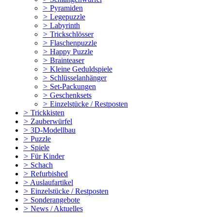
>
Pyramiden
>
Legepuzzle
>
Labyrinth
>
Trickschlösser
>
Flaschenpuzzle
>
Happy Puzzle
>
Brainteaser
>
Kleine Geduldspiele
>
Schlüsselanhänger
>
Set-Packungen
>
Geschenksets
>
Einzelstücke / Restposten
>
Trickkisten
>
Zauberwürfel
>
3D-Modellbau
>
Puzzle
>
Spiele
>
Für Kinder
>
Schach
>
Refurbished
>
Auslaufartikel
>
Einzelstücke / Restposten
>
Sonderangebote
>
News / Aktuelles