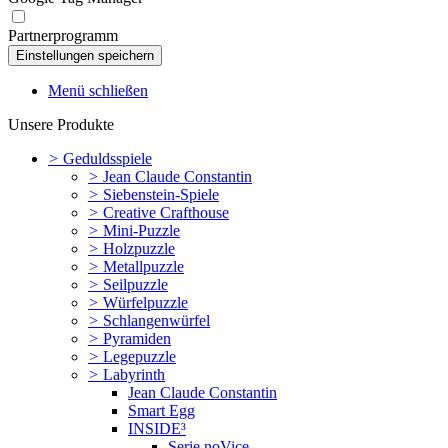
Partnerprogramm
Menü schließen
Unsere Produkte
>
Geduldsspiele
>
Jean Claude Constantin
>
Siebenstein-Spiele
>
Creative Crafthouse
>
Mini-Puzzle
>
Holzpuzzle
>
Metallpuzzle
>
Seilpuzzle
>
Würfelpuzzle
>
Schlangenwürfel
>
Pyramiden
>
Legepuzzle
>
Labyrinth
Jean Claude Constantin
Smart Egg
INSIDE³
Serie noVice