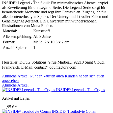
INSIDE³ Legend - The Skull: Ein minimalistisches Abenteuerspiel
als Erweiterung für die Legend-Serie. Die Legend-Serie sorgt für
berauschende Momente und regt Ihre Fantasie an. Zugänglich für
alle abenteuerlustigen Spieler. Der Untergrund ist voller Fallen und
Geheimgänge gestaltet. Ein Universum mit wunderschönen
Illustrationen von Mona Finden.
Material:
Kunststoff
Altersempfehlung:
Ab 8 Jahre
Format:
Maße: 7 x 10,5 x 2 cm
Anzahl Spieler:
1
Hersteller: DOuG Solutions, 9 rue Marbeau, 92210 Saint Cloud,
Frankreich, E-Mail: contact@dougfactory.com
Ähnliche Artikel
Kunden kauften auch
Kunden haben sich auch
angesehen
Ähnliche Artikel
INSIDE³ Legend - The Crypts
Artikel auf Lager.
11,95 € *
INSIDE³ Troglodyte Conan