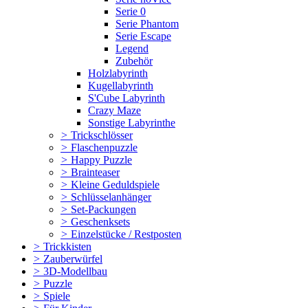
Serie 0
Serie Phantom
Serie Escape
Legend
Zubehör
Holzlabyrinth
Kugellabyrinth
S'Cube Labyrinth
Crazy Maze
Sonstige Labyrinthe
>
Trickschlösser
>
Flaschenpuzzle
>
Happy Puzzle
>
Brainteaser
>
Kleine Geduldspiele
>
Schlüsselanhänger
>
Set-Packungen
>
Geschenksets
>
Einzelstücke / Restposten
>
Trickkisten
>
Zauberwürfel
>
3D-Modellbau
>
Puzzle
>
Spiele