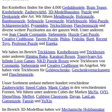
Bei Knobelbox finden Sie über 4.000
Geduldsspiele
,
Brain Teaser
,
Knobelspiele
,
Zauberwürfel
,
3D-Modellbausätze
,
Puzzle
und
Denkspiele
aller Art. Wir führen
Metallpuzzle
,
Holzpuzzle
,
Bambuspuzzle
,
Seilpuzzle
,
Legepuzzle
,
Würfelpuzzle
,
Mini-Puzzle
,
Schlangenwürfel
,
Pyramiden
,
Trickschlösser
,
Flaschenpuzzle
und
diverse weitere Puzzlearten aus der ganzen Welt. Unter anderem
von
Jean Claude Constantin
,
Siebenstein
,
Huzzle Cast Puzzle
,
Creative Crafthouse
,
Tavern Puzzle
,
Philos
,
Fridolin
,
Bartl
,
Recent
Toys
,
Professor Puzzle
und
Eureka
.
Wir haben im Bereich
Trickkisten
,
Knobelboxen
und
Trickboxen
unter anderem
Himitsu Baku
,
Karakuri Boxen
,
TransylvanyArt
,
Infinite Loop Games
,
NKD Puzzle Boxen
sowie Trickboxen von
Constantin
,
Siebenstein
und
Creative Crafthouse
im Angebot. Wir
haben viele Trickboxen für
Geldgeschenke
,
Geschenkverpackungen
und
Flaschenpuzzle
.
Unser Sortiment umfasst mehrere hundert verschiedene
Zauberwürfel
,
Speed Cubes
,
Magic Cubes
in den verschiedensten
Formen. Wir führen unter anderem Cubes der Marken
MoYu
,
QiYi
,
ShengShou
,
Meffert
,
Cubbing Classroom
,
Dayan
,
LanLan
,
Ganspuzzle
,
Fanxin
und
YuXin
.
Im Bereich 3D-Modellbau haben wir
Mechanische Holzbausätze