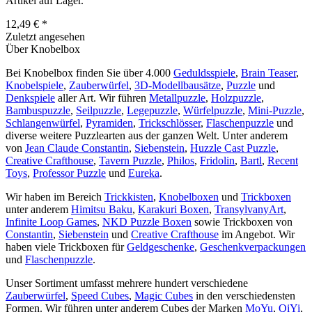
Artikel auf Lager.
12,49 € *
Zuletzt angesehen
Über Knobelbox
Bei Knobelbox finden Sie über 4.000
Geduldsspiele
,
Brain Teaser
,
Knobelspiele
,
Zauberwürfel
,
3D-Modellbausätze
,
Puzzle
und
Denkspiele
aller Art. Wir führen
Metallpuzzle
,
Holzpuzzle
,
Bambuspuzzle
,
Seilpuzzle
,
Legepuzzle
,
Würfelpuzzle
,
Mini-Puzzle
,
Schlangenwürfel
,
Pyramiden
,
Trickschlösser
,
Flaschenpuzzle
und
diverse weitere Puzzlearten aus der ganzen Welt. Unter anderem
von
Jean Claude Constantin
,
Siebenstein
,
Huzzle Cast Puzzle
,
Creative Crafthouse
,
Tavern Puzzle
,
Philos
,
Fridolin
,
Bartl
,
Recent
Toys
,
Professor Puzzle
und
Eureka
.
Wir haben im Bereich
Trickkisten
,
Knobelboxen
und
Trickboxen
unter anderem
Himitsu Baku
,
Karakuri Boxen
,
TransylvanyArt
,
Infinite Loop Games
,
NKD Puzzle Boxen
sowie Trickboxen von
Constantin
,
Siebenstein
und
Creative Crafthouse
im Angebot. Wir
haben viele Trickboxen für
Geldgeschenke
,
Geschenkverpackungen
und
Flaschenpuzzle
.
Unser Sortiment umfasst mehrere hundert verschiedene
Zauberwürfel
,
Speed Cubes
,
Magic Cubes
in den verschiedensten
Formen. Wir führen unter anderem Cubes der Marken
MoYu
,
QiYi
,