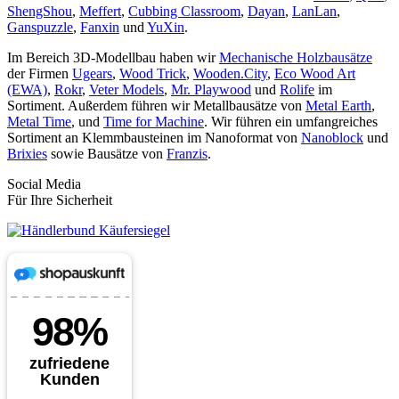
ShengShou
,
Meffert
,
Cubbing Classroom
,
Dayan
,
LanLan
,
Ganspuzzle
,
Fanxin
und
YuXin
.
Im Bereich 3D-Modellbau haben wir
Mechanische Holzbausätze
der Firmen
Ugears
,
Wood Trick
,
Wooden.City
,
Eco Wood Art
(EWA)
,
Rokr
,
Veter Models
,
Mr. Playwood
und
Rolife
im
Sortiment. Außerdem führen wir Metallbausätze von
Metal Earth
,
Metal Time
, und
Time for Machine
. Wir führen ein umfangreiches
Sortiment an Klemmbausteinen im Nanoformat von
Nanoblock
und
Brixies
sowie Bausätze von
Franzis
.
Social Media
Für Ihre Sicherheit