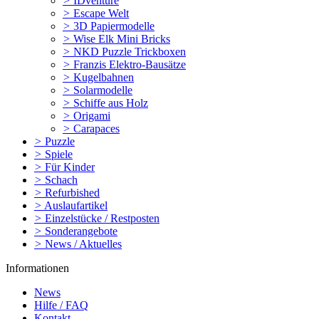
>
IDventure
>
Escape Welt
>
3D Papiermodelle
>
Wise Elk Mini Bricks
>
NKD Puzzle Trickboxen
>
Franzis Elektro-Bausätze
>
Kugelbahnen
>
Solarmodelle
>
Schiffe aus Holz
>
Origami
>
Carapaces
>
Puzzle
>
Spiele
>
Für Kinder
>
Schach
>
Refurbished
>
Auslaufartikel
>
Einzelstücke / Restposten
>
Sonderangebote
>
News / Aktuelles
Informationen
News
Hilfe / FAQ
Kontakt