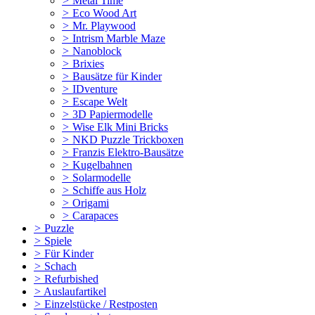
>
Metal Time
>
Eco Wood Art
>
Mr. Playwood
>
Intrism Marble Maze
>
Nanoblock
>
Brixies
>
Bausätze für Kinder
>
IDventure
>
Escape Welt
>
3D Papiermodelle
>
Wise Elk Mini Bricks
>
NKD Puzzle Trickboxen
>
Franzis Elektro-Bausätze
>
Kugelbahnen
>
Solarmodelle
>
Schiffe aus Holz
>
Origami
>
Carapaces
>
Puzzle
>
Spiele
>
Für Kinder
>
Schach
>
Refurbished
>
Auslaufartikel
>
Einzelstücke / Restposten