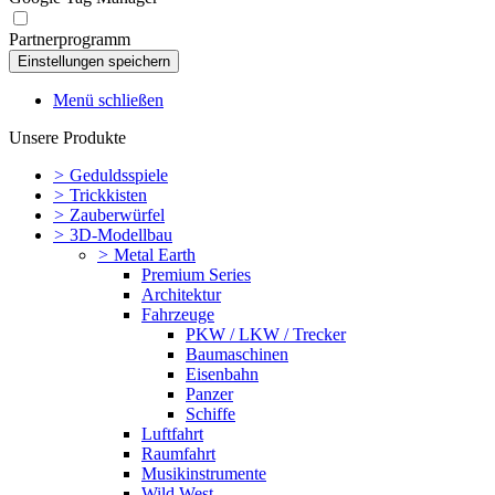
Partnerprogramm
Menü schließen
Unsere Produkte
>
Geduldsspiele
>
Trickkisten
>
Zauberwürfel
>
3D-Modellbau
>
Metal Earth
Premium Series
Architektur
Fahrzeuge
PKW / LKW / Trecker
Baumaschinen
Eisenbahn
Panzer
Schiffe
Luftfahrt
Raumfahrt
Musikinstrumente
Wild West