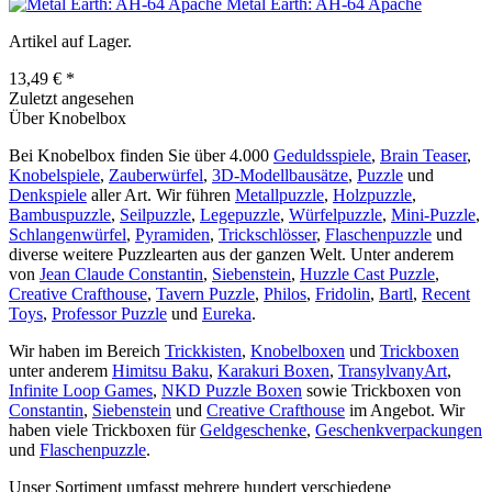
Metal Earth: AH-64 Apache
Artikel auf Lager.
13,49 € *
Zuletzt angesehen
Über Knobelbox
Bei Knobelbox finden Sie über 4.000
Geduldsspiele
,
Brain Teaser
,
Knobelspiele
,
Zauberwürfel
,
3D-Modellbausätze
,
Puzzle
und
Denkspiele
aller Art. Wir führen
Metallpuzzle
,
Holzpuzzle
,
Bambuspuzzle
,
Seilpuzzle
,
Legepuzzle
,
Würfelpuzzle
,
Mini-Puzzle
,
Schlangenwürfel
,
Pyramiden
,
Trickschlösser
,
Flaschenpuzzle
und
diverse weitere Puzzlearten aus der ganzen Welt. Unter anderem
von
Jean Claude Constantin
,
Siebenstein
,
Huzzle Cast Puzzle
,
Creative Crafthouse
,
Tavern Puzzle
,
Philos
,
Fridolin
,
Bartl
,
Recent
Toys
,
Professor Puzzle
und
Eureka
.
Wir haben im Bereich
Trickkisten
,
Knobelboxen
und
Trickboxen
unter anderem
Himitsu Baku
,
Karakuri Boxen
,
TransylvanyArt
,
Infinite Loop Games
,
NKD Puzzle Boxen
sowie Trickboxen von
Constantin
,
Siebenstein
und
Creative Crafthouse
im Angebot. Wir
haben viele Trickboxen für
Geldgeschenke
,
Geschenkverpackungen
und
Flaschenpuzzle
.
Unser Sortiment umfasst mehrere hundert verschiedene