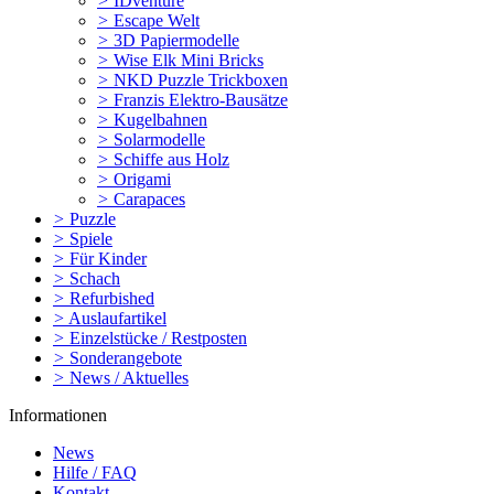
>
IDventure
>
Escape Welt
>
3D Papiermodelle
>
Wise Elk Mini Bricks
>
NKD Puzzle Trickboxen
>
Franzis Elektro-Bausätze
>
Kugelbahnen
>
Solarmodelle
>
Schiffe aus Holz
>
Origami
>
Carapaces
>
Puzzle
>
Spiele
>
Für Kinder
>
Schach
>
Refurbished
>
Auslaufartikel
>
Einzelstücke / Restposten
>
Sonderangebote
>
News / Aktuelles
Informationen
News
Hilfe / FAQ
Kontakt