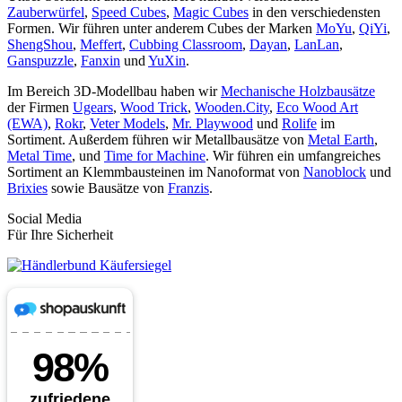
Zauberwürfel
,
Speed Cubes
,
Magic Cubes
in den verschiedensten
Formen. Wir führen unter anderem Cubes der Marken
MoYu
,
QiYi
,
ShengShou
,
Meffert
,
Cubbing Classroom
,
Dayan
,
LanLan
,
Ganspuzzle
,
Fanxin
und
YuXin
.
Im Bereich 3D-Modellbau haben wir
Mechanische Holzbausätze
der Firmen
Ugears
,
Wood Trick
,
Wooden.City
,
Eco Wood Art
(EWA)
,
Rokr
,
Veter Models
,
Mr. Playwood
und
Rolife
im
Sortiment. Außerdem führen wir Metallbausätze von
Metal Earth
,
Metal Time
, und
Time for Machine
. Wir führen ein umfangreiches
Sortiment an Klemmbausteinen im Nanoformat von
Nanoblock
und
Brixies
sowie Bausätze von
Franzis
.
Social Media
Für Ihre Sicherheit