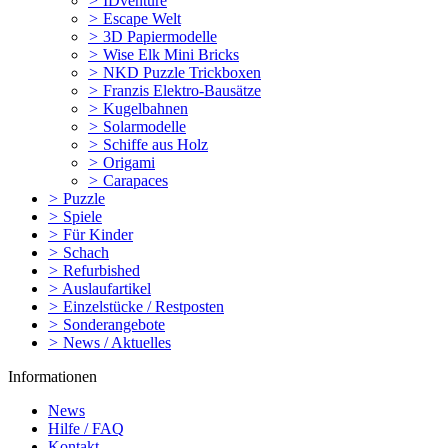
>
IDventure
>
Escape Welt
>
3D Papiermodelle
>
Wise Elk Mini Bricks
>
NKD Puzzle Trickboxen
>
Franzis Elektro-Bausätze
>
Kugelbahnen
>
Solarmodelle
>
Schiffe aus Holz
>
Origami
>
Carapaces
>
Puzzle
>
Spiele
>
Für Kinder
>
Schach
>
Refurbished
>
Auslaufartikel
>
Einzelstücke / Restposten
>
Sonderangebote
>
News / Aktuelles
Informationen
News
Hilfe / FAQ
Kontakt