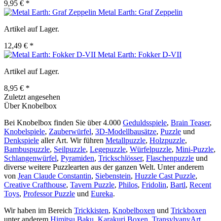
9,95 € *
Metal Earth: Graf Zeppelin
Artikel auf Lager.
12,49 € *
Metal Earth: Fokker D-VII
Artikel auf Lager.
8,95 € *
Zuletzt angesehen
Über Knobelbox
Bei Knobelbox finden Sie über 4.000
Geduldsspiele
,
Brain Teaser
,
Knobelspiele
,
Zauberwürfel
,
3D-Modellbausätze
,
Puzzle
und
Denkspiele
aller Art. Wir führen
Metallpuzzle
,
Holzpuzzle
,
Bambuspuzzle
,
Seilpuzzle
,
Legepuzzle
,
Würfelpuzzle
,
Mini-Puzzle
,
Schlangenwürfel
,
Pyramiden
,
Trickschlösser
,
Flaschenpuzzle
und
diverse weitere Puzzlearten aus der ganzen Welt. Unter anderem
von
Jean Claude Constantin
,
Siebenstein
,
Huzzle Cast Puzzle
,
Creative Crafthouse
,
Tavern Puzzle
,
Philos
,
Fridolin
,
Bartl
,
Recent
Toys
,
Professor Puzzle
und
Eureka
.
Wir haben im Bereich
Trickkisten
,
Knobelboxen
und
Trickboxen
unter anderem
Himitsu Baku
,
Karakuri Boxen
,
TransylvanyArt
,