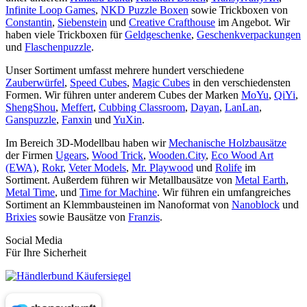
Infinite Loop Games
,
NKD Puzzle Boxen
sowie Trickboxen von
Constantin
,
Siebenstein
und
Creative Crafthouse
im Angebot. Wir
haben viele Trickboxen für
Geldgeschenke
,
Geschenkverpackungen
und
Flaschenpuzzle
.
Unser Sortiment umfasst mehrere hundert verschiedene
Zauberwürfel
,
Speed Cubes
,
Magic Cubes
in den verschiedensten
Formen. Wir führen unter anderem Cubes der Marken
MoYu
,
QiYi
,
ShengShou
,
Meffert
,
Cubbing Classroom
,
Dayan
,
LanLan
,
Ganspuzzle
,
Fanxin
und
YuXin
.
Im Bereich 3D-Modellbau haben wir
Mechanische Holzbausätze
der Firmen
Ugears
,
Wood Trick
,
Wooden.City
,
Eco Wood Art
(EWA)
,
Rokr
,
Veter Models
,
Mr. Playwood
und
Rolife
im
Sortiment. Außerdem führen wir Metallbausätze von
Metal Earth
,
Metal Time
, und
Time for Machine
. Wir führen ein umfangreiches
Sortiment an Klemmbausteinen im Nanoformat von
Nanoblock
und
Brixies
sowie Bausätze von
Franzis
.
Social Media
Für Ihre Sicherheit