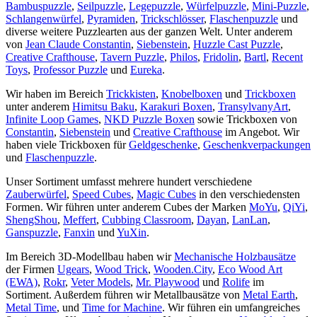
Bambuspuzzle
,
Seilpuzzle
,
Legepuzzle
,
Würfelpuzzle
,
Mini-Puzzle
,
Schlangenwürfel
,
Pyramiden
,
Trickschlösser
,
Flaschenpuzzle
und
diverse weitere Puzzlearten aus der ganzen Welt. Unter anderem
von
Jean Claude Constantin
,
Siebenstein
,
Huzzle Cast Puzzle
,
Creative Crafthouse
,
Tavern Puzzle
,
Philos
,
Fridolin
,
Bartl
,
Recent
Toys
,
Professor Puzzle
und
Eureka
.
Wir haben im Bereich
Trickkisten
,
Knobelboxen
und
Trickboxen
unter anderem
Himitsu Baku
,
Karakuri Boxen
,
TransylvanyArt
,
Infinite Loop Games
,
NKD Puzzle Boxen
sowie Trickboxen von
Constantin
,
Siebenstein
und
Creative Crafthouse
im Angebot. Wir
haben viele Trickboxen für
Geldgeschenke
,
Geschenkverpackungen
und
Flaschenpuzzle
.
Unser Sortiment umfasst mehrere hundert verschiedene
Zauberwürfel
,
Speed Cubes
,
Magic Cubes
in den verschiedensten
Formen. Wir führen unter anderem Cubes der Marken
MoYu
,
QiYi
,
ShengShou
,
Meffert
,
Cubbing Classroom
,
Dayan
,
LanLan
,
Ganspuzzle
,
Fanxin
und
YuXin
.
Im Bereich 3D-Modellbau haben wir
Mechanische Holzbausätze
der Firmen
Ugears
,
Wood Trick
,
Wooden.City
,
Eco Wood Art
(EWA)
,
Rokr
,
Veter Models
,
Mr. Playwood
und
Rolife
im
Sortiment. Außerdem führen wir Metallbausätze von
Metal Earth
,
Metal Time
, und
Time for Machine
. Wir führen ein umfangreiches