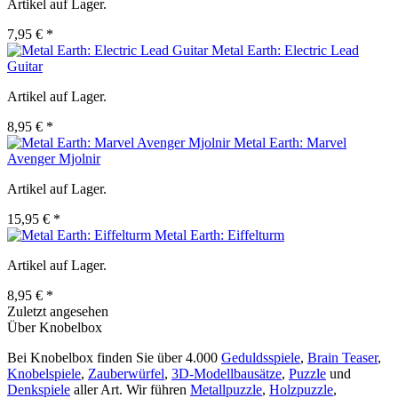
Artikel auf Lager.
7,95 € *
Metal Earth: Electric Lead
Guitar
Artikel auf Lager.
8,95 € *
Metal Earth: Marvel
Avenger Mjolnir
Artikel auf Lager.
15,95 € *
Metal Earth: Eiffelturm
Artikel auf Lager.
8,95 € *
Zuletzt angesehen
Über Knobelbox
Bei Knobelbox finden Sie über 4.000
Geduldsspiele
,
Brain Teaser
,
Knobelspiele
,
Zauberwürfel
,
3D-Modellbausätze
,
Puzzle
und
Denkspiele
aller Art. Wir führen
Metallpuzzle
,
Holzpuzzle
,