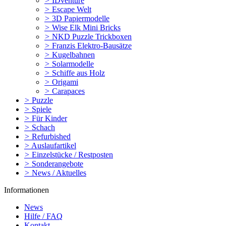
>
IDventure
>
Escape Welt
>
3D Papiermodelle
>
Wise Elk Mini Bricks
>
NKD Puzzle Trickboxen
>
Franzis Elektro-Bausätze
>
Kugelbahnen
>
Solarmodelle
>
Schiffe aus Holz
>
Origami
>
Carapaces
>
Puzzle
>
Spiele
>
Für Kinder
>
Schach
>
Refurbished
>
Auslaufartikel
>
Einzelstücke / Restposten
>
Sonderangebote
>
News / Aktuelles
Informationen
News
Hilfe / FAQ
Kontakt