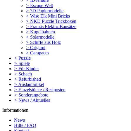
>
IDventure
>
Escape Welt
>
3D Papiermodelle
>
Wise Elk Mini Bricks
>
NKD Puzzle Trickboxen
>
Franzis Elektro-Bausätze
>
Kugelbahnen
>
Solarmodelle
>
Schiffe aus Holz
>
Origami
>
Carapaces
>
Puzzle
>
Spiele
>
Für Kinder
>
Schach
>
Refurbished
>
Auslaufartikel
>
Einzelstücke / Restposten
>
Sonderangebote
>
News / Aktuelles
Informationen
News
Hilfe / FAQ
Kontakt