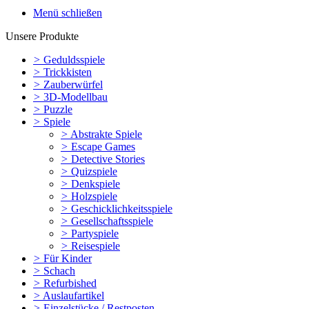
Menü schließen
Unsere Produkte
>
Geduldsspiele
>
Trickkisten
>
Zauberwürfel
>
3D-Modellbau
>
Puzzle
>
Spiele
>
Abstrakte Spiele
>
Escape Games
>
Detective Stories
>
Quizspiele
>
Denkspiele
>
Holzspiele
>
Geschicklichkeitsspiele
>
Gesellschaftsspiele
>
Partyspiele
>
Reisespiele
>
Für Kinder
>
Schach
>
Refurbished
>
Auslaufartikel
>
Einzelstücke / Restposten