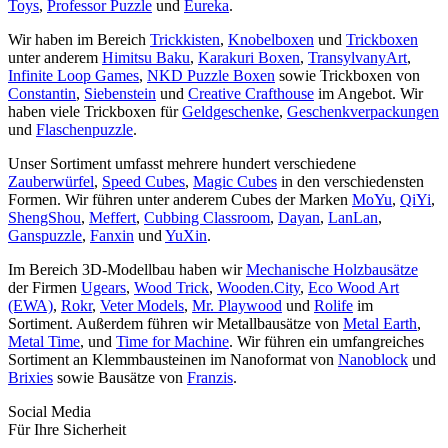
Toys
,
Professor Puzzle
und
Eureka
.
Wir haben im Bereich
Trickkisten
,
Knobelboxen
und
Trickboxen
unter anderem
Himitsu Baku
,
Karakuri Boxen
,
TransylvanyArt
,
Infinite Loop Games
,
NKD Puzzle Boxen
sowie Trickboxen von
Constantin
,
Siebenstein
und
Creative Crafthouse
im Angebot. Wir
haben viele Trickboxen für
Geldgeschenke
,
Geschenkverpackungen
und
Flaschenpuzzle
.
Unser Sortiment umfasst mehrere hundert verschiedene
Zauberwürfel
,
Speed Cubes
,
Magic Cubes
in den verschiedensten
Formen. Wir führen unter anderem Cubes der Marken
MoYu
,
QiYi
,
ShengShou
,
Meffert
,
Cubbing Classroom
,
Dayan
,
LanLan
,
Ganspuzzle
,
Fanxin
und
YuXin
.
Im Bereich 3D-Modellbau haben wir
Mechanische Holzbausätze
der Firmen
Ugears
,
Wood Trick
,
Wooden.City
,
Eco Wood Art
(EWA)
,
Rokr
,
Veter Models
,
Mr. Playwood
und
Rolife
im
Sortiment. Außerdem führen wir Metallbausätze von
Metal Earth
,
Metal Time
, und
Time for Machine
. Wir führen ein umfangreiches
Sortiment an Klemmbausteinen im Nanoformat von
Nanoblock
und
Brixies
sowie Bausätze von
Franzis
.
Social Media
Für Ihre Sicherheit