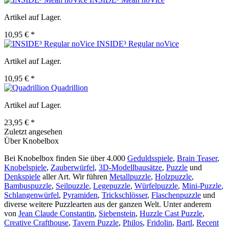
Artikel auf Lager.
10,95 € *
INSIDE³ Regular noVice
Artikel auf Lager.
10,95 € *
Quadrillion
Artikel auf Lager.
23,95 € *
Zuletzt angesehen
Über Knobelbox
Bei Knobelbox finden Sie über 4.000
Geduldsspiele
,
Brain Teaser
,
Knobelspiele
,
Zauberwürfel
,
3D-Modellbausätze
,
Puzzle
und
Denkspiele
aller Art. Wir führen
Metallpuzzle
,
Holzpuzzle
,
Bambuspuzzle
,
Seilpuzzle
,
Legepuzzle
,
Würfelpuzzle
,
Mini-Puzzle
,
Schlangenwürfel
,
Pyramiden
,
Trickschlösser
,
Flaschenpuzzle
und
diverse weitere Puzzlearten aus der ganzen Welt. Unter anderem
von
Jean Claude Constantin
,
Siebenstein
,
Huzzle Cast Puzzle
,
Creative Crafthouse
,
Tavern Puzzle
,
Philos
,
Fridolin
,
Bartl
,
Recent