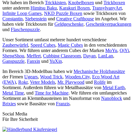
Wir haben im Bereich
Trickkisten
,
Knobelboxen
und
Trickboxen
unter anderem
Himitsu Baku
,
Karakuri Boxen
,
TransylvanyArt
,
Infinite Loop Games
,
NKD Puzzle Boxen
sowie Trickboxen von
Constantin
,
Siebenstein
und
Creative Crafthouse
im Angebot. Wir
haben viele Trickboxen für
Geldgeschenke
,
Geschenkverpackungen
und
Flaschenpuzzle
.
Unser Sortiment umfasst mehrere hundert verschiedene
Zauberwürfel
,
Speed Cubes
,
Magic Cubes
in den verschiedensten
Formen. Wir führen unter anderem Cubes der Marken
MoYu
,
QiYi
,
ShengShou
,
Meffert
,
Cubbing Classroom
,
Dayan
,
LanLan
,
Ganspuzzle
,
Fanxin
und
YuXin
.
Im Bereich 3D-Modellbau haben wir
Mechanische Holzbausätze
der Firmen
Ugears
,
Wood Trick
,
Wooden.City
,
Eco Wood Art
(EWA)
,
Rokr
,
Veter Models
,
Mr. Playwood
und
Rolife
im
Sortiment. Außerdem führen wir Metallbausätze von
Metal Earth
,
Metal Time
, und
Time for Machine
. Wir führen ein umfangreiches
Sortiment an Klemmbausteinen im Nanoformat von
Nanoblock
und
Brixies
sowie Bausätze von
Franzis
.
Social Media
Für Ihre Sicherheit