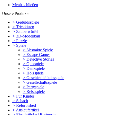
Menü schließen
Unsere Produkte
>
Geduldsspiele
>
Trickkisten
>
Zauberwürfel
>
3D-Modellbau
>
Puzzle
>
Spiele
>
Abstrakte Spiele
>
Escape Games
>
Detective Stories
>
Quizspiele
>
Denkspiele
>
Holzspiele
>
Geschicklichkeitsspiele
>
Gesellschaftsspiele
>
Partyspiele
>
Reisespiele
>
Für Kinder
>
Schach
>
Refurbished
>
Auslaufartikel
>
Einzelstücke / Restposten