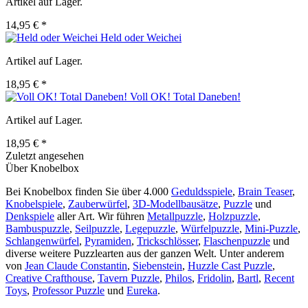
Artikel auf Lager.
14,95 € *
Held oder Weichei
Artikel auf Lager.
18,95 € *
Voll OK! Total Daneben!
Artikel auf Lager.
18,95 € *
Zuletzt angesehen
Über Knobelbox
Bei Knobelbox finden Sie über 4.000
Geduldsspiele
,
Brain Teaser
,
Knobelspiele
,
Zauberwürfel
,
3D-Modellbausätze
,
Puzzle
und
Denkspiele
aller Art. Wir führen
Metallpuzzle
,
Holzpuzzle
,
Bambuspuzzle
,
Seilpuzzle
,
Legepuzzle
,
Würfelpuzzle
,
Mini-Puzzle
,
Schlangenwürfel
,
Pyramiden
,
Trickschlösser
,
Flaschenpuzzle
und
diverse weitere Puzzlearten aus der ganzen Welt. Unter anderem
von
Jean Claude Constantin
,
Siebenstein
,
Huzzle Cast Puzzle
,
Creative Crafthouse
,
Tavern Puzzle
,
Philos
,
Fridolin
,
Bartl
,
Recent
Toys
,
Professor Puzzle
und
Eureka
.