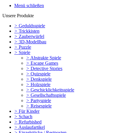
Menü schließen
Unsere Produkte
>
Geduldsspiele
>
Trickkisten
>
Zauberwürfel
>
3D-Modellbau
>
Puzzle
>
Spiele
>
Abstrakte Spiele
>
Escape Games
>
Detective Stories
>
Quizspiele
>
Denkspiele
>
Holzspiele
>
Geschicklichkeitsspiele
>
Gesellschaftsspiele
>
Partyspiele
>
Reisespiele
>
Für Kinder
>
Schach
>
Refurbished
>
Auslaufartikel
>
Einzelstücke / Restposten