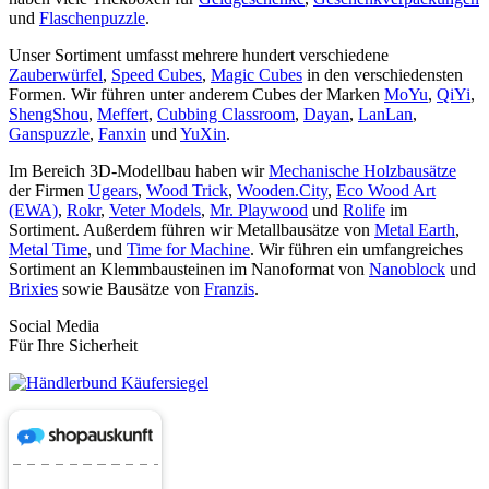
und
Flaschenpuzzle
.
Unser Sortiment umfasst mehrere hundert verschiedene
Zauberwürfel
,
Speed Cubes
,
Magic Cubes
in den verschiedensten
Formen. Wir führen unter anderem Cubes der Marken
MoYu
,
QiYi
,
ShengShou
,
Meffert
,
Cubbing Classroom
,
Dayan
,
LanLan
,
Ganspuzzle
,
Fanxin
und
YuXin
.
Im Bereich 3D-Modellbau haben wir
Mechanische Holzbausätze
der Firmen
Ugears
,
Wood Trick
,
Wooden.City
,
Eco Wood Art
(EWA)
,
Rokr
,
Veter Models
,
Mr. Playwood
und
Rolife
im
Sortiment. Außerdem führen wir Metallbausätze von
Metal Earth
,
Metal Time
, und
Time for Machine
. Wir führen ein umfangreiches
Sortiment an Klemmbausteinen im Nanoformat von
Nanoblock
und
Brixies
sowie Bausätze von
Franzis
.
Social Media
Für Ihre Sicherheit