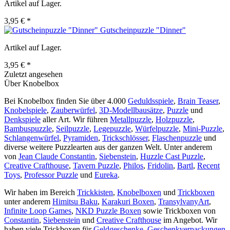
Artikel auf Lager.
3,95 € *
Gutscheinpuzzle "Dinner"
Artikel auf Lager.
3,95 € *
Zuletzt angesehen
Über Knobelbox
Bei Knobelbox finden Sie über 4.000
Geduldsspiele
,
Brain Teaser
,
Knobelspiele
,
Zauberwürfel
,
3D-Modellbausätze
,
Puzzle
und
Denkspiele
aller Art. Wir führen
Metallpuzzle
,
Holzpuzzle
,
Bambuspuzzle
,
Seilpuzzle
,
Legepuzzle
,
Würfelpuzzle
,
Mini-Puzzle
,
Schlangenwürfel
,
Pyramiden
,
Trickschlösser
,
Flaschenpuzzle
und
diverse weitere Puzzlearten aus der ganzen Welt. Unter anderem
von
Jean Claude Constantin
,
Siebenstein
,
Huzzle Cast Puzzle
,
Creative Crafthouse
,
Tavern Puzzle
,
Philos
,
Fridolin
,
Bartl
,
Recent
Toys
,
Professor Puzzle
und
Eureka
.
Wir haben im Bereich
Trickkisten
,
Knobelboxen
und
Trickboxen
unter anderem
Himitsu Baku
,
Karakuri Boxen
,
TransylvanyArt
,
Infinite Loop Games
,
NKD Puzzle Boxen
sowie Trickboxen von
Constantin
,
Siebenstein
und
Creative Crafthouse
im Angebot. Wir
haben viele Trickboxen für
Geldgeschenke
,
Geschenkverpackungen