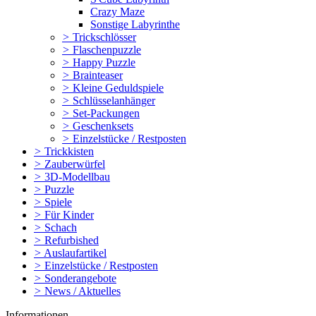
Crazy Maze
Sonstige Labyrinthe
>
Trickschlösser
>
Flaschenpuzzle
>
Happy Puzzle
>
Brainteaser
>
Kleine Geduldspiele
>
Schlüsselanhänger
>
Set-Packungen
>
Geschenksets
>
Einzelstücke / Restposten
>
Trickkisten
>
Zauberwürfel
>
3D-Modellbau
>
Puzzle
>
Spiele
>
Für Kinder
>
Schach
>
Refurbished
>
Auslaufartikel
>
Einzelstücke / Restposten
>
Sonderangebote
>
News / Aktuelles
Informationen