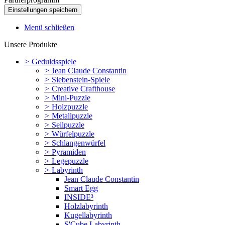
Menü schließen
Unsere Produkte
>
Geduldsspiele
>
Jean Claude Constantin
>
Siebenstein-Spiele
>
Creative Crafthouse
>
Mini-Puzzle
>
Holzpuzzle
>
Metallpuzzle
>
Seilpuzzle
>
Würfelpuzzle
>
Schlangenwürfel
>
Pyramiden
>
Legepuzzle
>
Labyrinth
Jean Claude Constantin
Smart Egg
INSIDE³
Holzlabyrinth
Kugellabyrinth
S'Cube Labyrinth