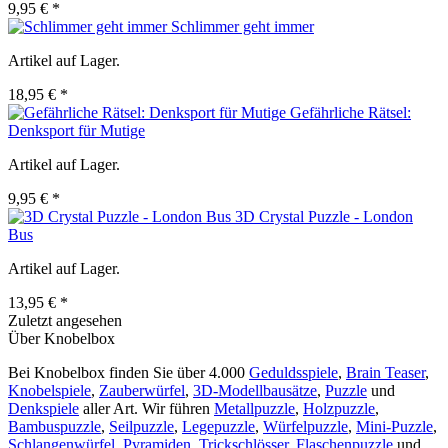
9,95 € *
Schlimmer geht immer
Artikel auf Lager.
18,95 € *
Gefährliche Rätsel:
Denksport für Mutige
Artikel auf Lager.
9,95 € *
3D Crystal Puzzle - London
Bus
Artikel auf Lager.
13,95 € *
Zuletzt angesehen
Über Knobelbox
Bei Knobelbox finden Sie über 4.000
Geduldsspiele
,
Brain Teaser
,
Knobelspiele
,
Zauberwürfel
,
3D-Modellbausätze
,
Puzzle
und
Denkspiele
aller Art. Wir führen
Metallpuzzle
,
Holzpuzzle
,
Bambuspuzzle
,
Seilpuzzle
,
Legepuzzle
,
Würfelpuzzle
,
Mini-Puzzle
,
Schlangenwürfel
,
Pyramiden
,
Trickschlösser
,
Flaschenpuzzle
und