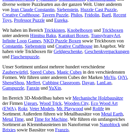
diverse weitere Puzzlearten aus der ganzen Welt. Unter anderem
von
Jean Claude Constantin
,
Siebenstein
,
Huzzle Cast Puzzle
,
Creative Crafthouse
,
Tavern Puzzle
,
Philos
,
Fridolin
,
Bartl
,
Recent
Toys
,
Professor Puzzle
und
Eureka
.
Wir haben im Bereich
Trickkisten
,
Knobelboxen
und
Trickboxen
unter anderem
Himitsu Baku
,
Karakuri Boxen
,
TransylvanyArt
,
Infinite Loop Games
,
NKD Puzzle Boxen
sowie Trickboxen von
Constantin
,
Siebenstein
und
Creative Crafthouse
im Angebot. Wir
haben viele Trickboxen für
Geldgeschenke
,
Geschenkverpackungen
und
Flaschenpuzzle
.
Unser Sortiment umfasst mehrere hundert verschiedene
Zauberwürfel
,
Speed Cubes
,
Magic Cubes
in den verschiedensten
Formen. Wir führen unter anderem Cubes der Marken
MoYu
,
QiYi
,
ShengShou
,
Meffert
,
Cubbing Classroom
,
Dayan
,
LanLan
,
Ganspuzzle
,
Fanxin
und
YuXin
.
Im Bereich 3D-Modellbau haben wir
Mechanische Holzbausätze
der Firmen
Ugears
,
Wood Trick
,
Wooden.City
,
Eco Wood Art
(EWA)
,
Rokr
,
Veter Models
,
Mr. Playwood
und
Rolife
im
Sortiment. Außerdem führen wir Metallbausätze von
Metal Earth
,
Metal Time
, und
Time for Machine
. Wir führen ein umfangreiches
Sortiment an Klemmbausteinen im Nanoformat von
Nanoblock
und
Brixies
sowie Bausätze von
Franzis
.