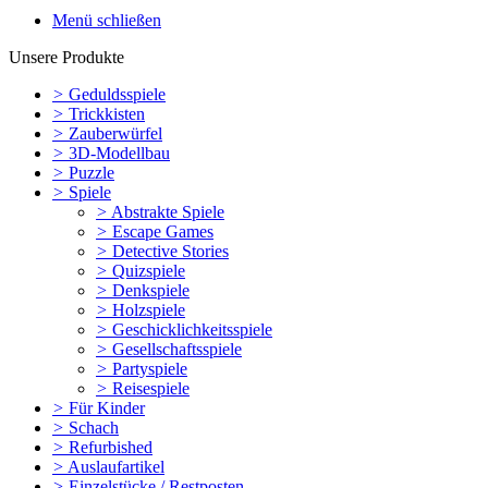
Menü schließen
Unsere Produkte
>
Geduldsspiele
>
Trickkisten
>
Zauberwürfel
>
3D-Modellbau
>
Puzzle
>
Spiele
>
Abstrakte Spiele
>
Escape Games
>
Detective Stories
>
Quizspiele
>
Denkspiele
>
Holzspiele
>
Geschicklichkeitsspiele
>
Gesellschaftsspiele
>
Partyspiele
>
Reisespiele
>
Für Kinder
>
Schach
>
Refurbished
>
Auslaufartikel
>
Einzelstücke / Restposten