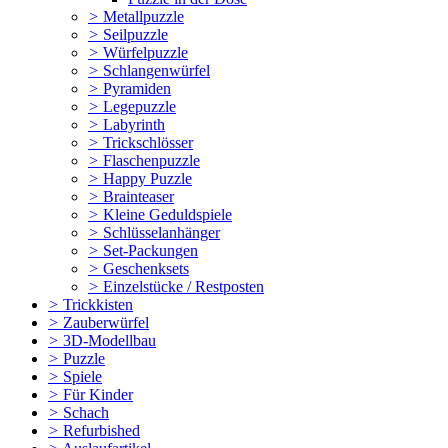
>
Metallpuzzle
>
Seilpuzzle
>
Würfelpuzzle
>
Schlangenwürfel
>
Pyramiden
>
Legepuzzle
>
Labyrinth
>
Trickschlösser
>
Flaschenpuzzle
>
Happy Puzzle
>
Brainteaser
>
Kleine Geduldspiele
>
Schlüsselanhänger
>
Set-Packungen
>
Geschenksets
>
Einzelstücke / Restposten
>
Trickkisten
>
Zauberwürfel
>
3D-Modellbau
>
Puzzle
>
Spiele
>
Für Kinder
>
Schach
>
Refurbished