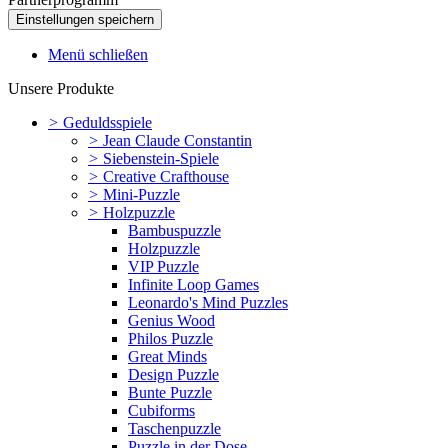
Menü schließen
Unsere Produkte
>
Geduldsspiele
>
Jean Claude Constantin
>
Siebenstein-Spiele
>
Creative Crafthouse
>
Mini-Puzzle
>
Holzpuzzle
Bambuspuzzle
Holzpuzzle
VIP Puzzle
Infinite Loop Games
Leonardo's Mind Puzzles
Genius Wood
Philos Puzzle
Great Minds
Design Puzzle
Bunte Puzzle
Cubiforms
Taschenpuzzle
Puzzle in der Dose