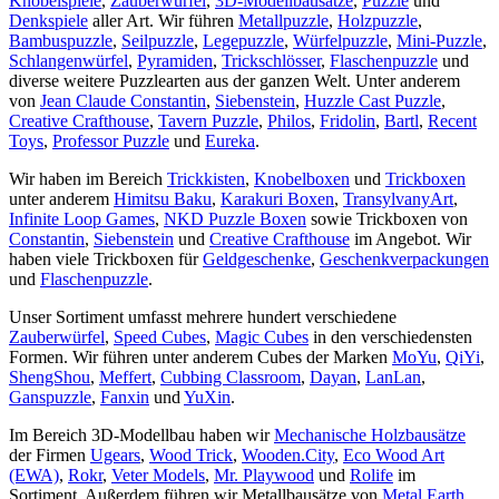
Knobelspiele
,
Zauberwürfel
,
3D-Modellbausätze
,
Puzzle
und
Denkspiele
aller Art. Wir führen
Metallpuzzle
,
Holzpuzzle
,
Bambuspuzzle
,
Seilpuzzle
,
Legepuzzle
,
Würfelpuzzle
,
Mini-Puzzle
,
Schlangenwürfel
,
Pyramiden
,
Trickschlösser
,
Flaschenpuzzle
und
diverse weitere Puzzlearten aus der ganzen Welt. Unter anderem
von
Jean Claude Constantin
,
Siebenstein
,
Huzzle Cast Puzzle
,
Creative Crafthouse
,
Tavern Puzzle
,
Philos
,
Fridolin
,
Bartl
,
Recent
Toys
,
Professor Puzzle
und
Eureka
.
Wir haben im Bereich
Trickkisten
,
Knobelboxen
und
Trickboxen
unter anderem
Himitsu Baku
,
Karakuri Boxen
,
TransylvanyArt
,
Infinite Loop Games
,
NKD Puzzle Boxen
sowie Trickboxen von
Constantin
,
Siebenstein
und
Creative Crafthouse
im Angebot. Wir
haben viele Trickboxen für
Geldgeschenke
,
Geschenkverpackungen
und
Flaschenpuzzle
.
Unser Sortiment umfasst mehrere hundert verschiedene
Zauberwürfel
,
Speed Cubes
,
Magic Cubes
in den verschiedensten
Formen. Wir führen unter anderem Cubes der Marken
MoYu
,
QiYi
,
ShengShou
,
Meffert
,
Cubbing Classroom
,
Dayan
,
LanLan
,
Ganspuzzle
,
Fanxin
und
YuXin
.
Im Bereich 3D-Modellbau haben wir
Mechanische Holzbausätze
der Firmen
Ugears
,
Wood Trick
,
Wooden.City
,
Eco Wood Art
(EWA)
,
Rokr
,
Veter Models
,
Mr. Playwood
und
Rolife
im
Sortiment. Außerdem führen wir Metallbausätze von
Metal Earth
,