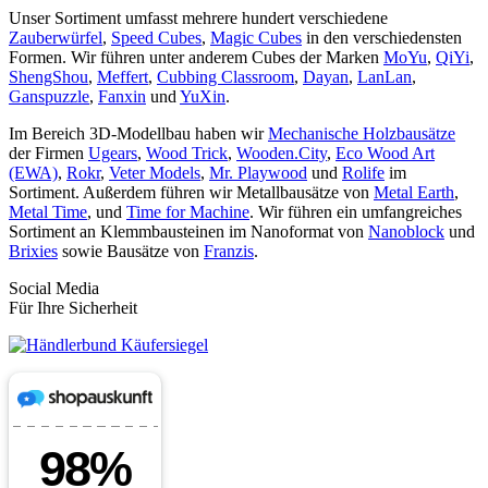
Unser Sortiment umfasst mehrere hundert verschiedene
Zauberwürfel
,
Speed Cubes
,
Magic Cubes
in den verschiedensten
Formen. Wir führen unter anderem Cubes der Marken
MoYu
,
QiYi
,
ShengShou
,
Meffert
,
Cubbing Classroom
,
Dayan
,
LanLan
,
Ganspuzzle
,
Fanxin
und
YuXin
.
Im Bereich 3D-Modellbau haben wir
Mechanische Holzbausätze
der Firmen
Ugears
,
Wood Trick
,
Wooden.City
,
Eco Wood Art
(EWA)
,
Rokr
,
Veter Models
,
Mr. Playwood
und
Rolife
im
Sortiment. Außerdem führen wir Metallbausätze von
Metal Earth
,
Metal Time
, und
Time for Machine
. Wir führen ein umfangreiches
Sortiment an Klemmbausteinen im Nanoformat von
Nanoblock
und
Brixies
sowie Bausätze von
Franzis
.
Social Media
Für Ihre Sicherheit