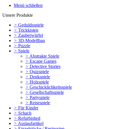
Menü schließen
Unsere Produkte
>
Geduldsspiele
>
Trickkisten
>
Zauberwürfel
>
3D-Modellbau
>
Puzzle
>
Spiele
>
Abstrakte Spiele
>
Escape Games
>
Detective Stories
>
Quizspiele
>
Denkspiele
>
Holzspiele
>
Geschicklichkeitsspiele
>
Gesellschaftsspiele
>
Partyspiele
>
Reisespiele
>
Für Kinder
>
Schach
>
Refurbished
>
Auslaufartikel
>
Einzelstücke / Restposten