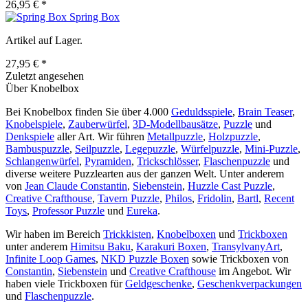
26,95 € *
Spring Box
Artikel auf Lager.
27,95 € *
Zuletzt angesehen
Über Knobelbox
Bei Knobelbox finden Sie über 4.000
Geduldsspiele
,
Brain Teaser
,
Knobelspiele
,
Zauberwürfel
,
3D-Modellbausätze
,
Puzzle
und
Denkspiele
aller Art. Wir führen
Metallpuzzle
,
Holzpuzzle
,
Bambuspuzzle
,
Seilpuzzle
,
Legepuzzle
,
Würfelpuzzle
,
Mini-Puzzle
,
Schlangenwürfel
,
Pyramiden
,
Trickschlösser
,
Flaschenpuzzle
und
diverse weitere Puzzlearten aus der ganzen Welt. Unter anderem
von
Jean Claude Constantin
,
Siebenstein
,
Huzzle Cast Puzzle
,
Creative Crafthouse
,
Tavern Puzzle
,
Philos
,
Fridolin
,
Bartl
,
Recent
Toys
,
Professor Puzzle
und
Eureka
.
Wir haben im Bereich
Trickkisten
,
Knobelboxen
und
Trickboxen
unter anderem
Himitsu Baku
,
Karakuri Boxen
,
TransylvanyArt
,
Infinite Loop Games
,
NKD Puzzle Boxen
sowie Trickboxen von
Constantin
,
Siebenstein
und
Creative Crafthouse
im Angebot. Wir
haben viele Trickboxen für
Geldgeschenke
,
Geschenkverpackungen
und
Flaschenpuzzle
.