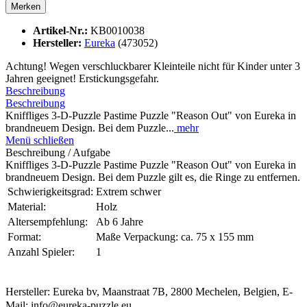
Merken
Artikel-Nr.:
KB0010038
Hersteller:
Eureka
(473052)
Achtung! Wegen verschluckbarer Kleinteile nicht für Kinder unter 3
Jahren geeignet! Erstickungsgefahr.
Beschreibung
Beschreibung
Kniffliges 3-D-Puzzle Pastime Puzzle "Reason Out" von Eureka in
brandneuem Design. Bei dem Puzzle...
mehr
Menü schließen
Beschreibung / Aufgabe
Kniffliges 3-D-Puzzle Pastime Puzzle "Reason Out" von Eureka in
brandneuem Design. Bei dem Puzzle gilt es, die Ringe zu entfernen.
Schwierigkeitsgrad:
Extrem schwer
Material:
Holz
Altersempfehlung:
Ab 6 Jahre
Format:
Maße Verpackung: ca. 75 x 155 mm
Anzahl Spieler:
1
Hersteller: Eureka bv, Maanstraat 7B, 2800 Mechelen, Belgien, E-
Mail: info@eureka-puzzle.eu