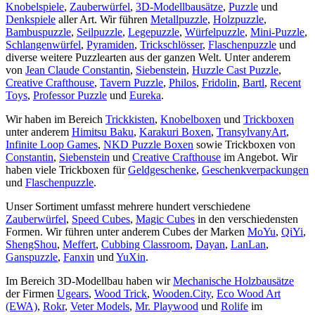
Knobelspiele
,
Zauberwürfel
,
3D-Modellbausätze
,
Puzzle
und
Denkspiele
aller Art. Wir führen
Metallpuzzle
,
Holzpuzzle
,
Bambuspuzzle
,
Seilpuzzle
,
Legepuzzle
,
Würfelpuzzle
,
Mini-Puzzle
,
Schlangenwürfel
,
Pyramiden
,
Trickschlösser
,
Flaschenpuzzle
und
diverse weitere Puzzlearten aus der ganzen Welt. Unter anderem
von
Jean Claude Constantin
,
Siebenstein
,
Huzzle Cast Puzzle
,
Creative Crafthouse
,
Tavern Puzzle
,
Philos
,
Fridolin
,
Bartl
,
Recent
Toys
,
Professor Puzzle
und
Eureka
.
Wir haben im Bereich
Trickkisten
,
Knobelboxen
und
Trickboxen
unter anderem
Himitsu Baku
,
Karakuri Boxen
,
TransylvanyArt
,
Infinite Loop Games
,
NKD Puzzle Boxen
sowie Trickboxen von
Constantin
,
Siebenstein
und
Creative Crafthouse
im Angebot. Wir
haben viele Trickboxen für
Geldgeschenke
,
Geschenkverpackungen
und
Flaschenpuzzle
.
Unser Sortiment umfasst mehrere hundert verschiedene
Zauberwürfel
,
Speed Cubes
,
Magic Cubes
in den verschiedensten
Formen. Wir führen unter anderem Cubes der Marken
MoYu
,
QiYi
,
ShengShou
,
Meffert
,
Cubbing Classroom
,
Dayan
,
LanLan
,
Ganspuzzle
,
Fanxin
und
YuXin
.
Im Bereich 3D-Modellbau haben wir
Mechanische Holzbausätze
der Firmen
Ugears
,
Wood Trick
,
Wooden.City
,
Eco Wood Art
(EWA)
,
Rokr
,
Veter Models
,
Mr. Playwood
und
Rolife
im