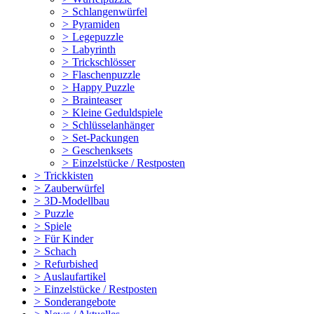
>
Schlangenwürfel
>
Pyramiden
>
Legepuzzle
>
Labyrinth
>
Trickschlösser
>
Flaschenpuzzle
>
Happy Puzzle
>
Brainteaser
>
Kleine Geduldspiele
>
Schlüsselanhänger
>
Set-Packungen
>
Geschenksets
>
Einzelstücke / Restposten
>
Trickkisten
>
Zauberwürfel
>
3D-Modellbau
>
Puzzle
>
Spiele
>
Für Kinder
>
Schach
>
Refurbished
>
Auslaufartikel
>
Einzelstücke / Restposten
>
Sonderangebote