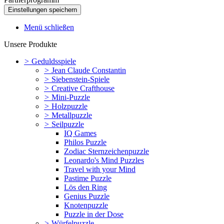
Menü schließen
Unsere Produkte
>
Geduldsspiele
>
Jean Claude Constantin
>
Siebenstein-Spiele
>
Creative Crafthouse
>
Mini-Puzzle
>
Holzpuzzle
>
Metallpuzzle
>
Seilpuzzle
IQ Games
Philos Puzzle
Zodiac Sternzeichenpuzzle
Leonardo's Mind Puzzles
Travel with your Mind
Pastime Puzzle
Lös den Ring
Genius Puzzle
Knotenpuzzle
Puzzle in der Dose
>
Würfelpuzzle