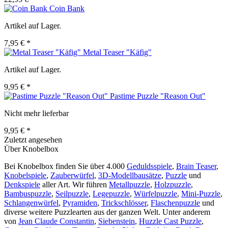
Coin Bank
Artikel auf Lager.
7,95 € *
Metal Teaser "Käfig"
Artikel auf Lager.
9,95 € *
Pastime Puzzle "Reason Out"
Nicht mehr lieferbar
9,95 € *
Zuletzt angesehen
Über Knobelbox
Bei Knobelbox finden Sie über 4.000
Geduldsspiele
,
Brain Teaser
,
Knobelspiele
,
Zauberwürfel
,
3D-Modellbausätze
,
Puzzle
und
Denkspiele
aller Art. Wir führen
Metallpuzzle
,
Holzpuzzle
,
Bambuspuzzle
,
Seilpuzzle
,
Legepuzzle
,
Würfelpuzzle
,
Mini-Puzzle
,
Schlangenwürfel
,
Pyramiden
,
Trickschlösser
,
Flaschenpuzzle
und
diverse weitere Puzzlearten aus der ganzen Welt. Unter anderem
von
Jean Claude Constantin
,
Siebenstein
,
Huzzle Cast Puzzle
,