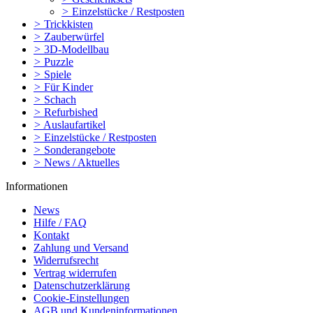
>
Einzelstücke / Restposten
>
Trickkisten
>
Zauberwürfel
>
3D-Modellbau
>
Puzzle
>
Spiele
>
Für Kinder
>
Schach
>
Refurbished
>
Auslaufartikel
>
Einzelstücke / Restposten
>
Sonderangebote
>
News / Aktuelles
Informationen
News
Hilfe / FAQ
Kontakt
Zahlung und Versand
Widerrufsrecht
Vertrag widerrufen
Datenschutzerklärung
Cookie-Einstellungen
AGB und Kundeninformationen