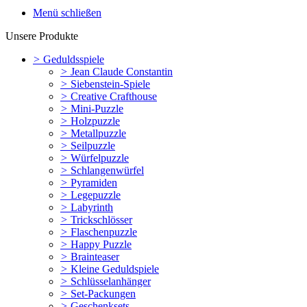
Menü schließen
Unsere Produkte
>
Geduldsspiele
>
Jean Claude Constantin
>
Siebenstein-Spiele
>
Creative Crafthouse
>
Mini-Puzzle
>
Holzpuzzle
>
Metallpuzzle
>
Seilpuzzle
>
Würfelpuzzle
>
Schlangenwürfel
>
Pyramiden
>
Legepuzzle
>
Labyrinth
>
Trickschlösser
>
Flaschenpuzzle
>
Happy Puzzle
>
Brainteaser
>
Kleine Geduldspiele
>
Schlüsselanhänger
>
Set-Packungen
>
Geschenksets