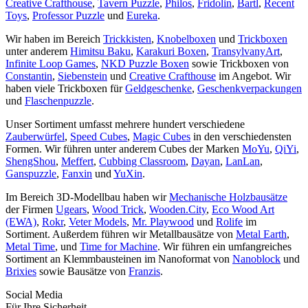
Creative Crafthouse
,
Tavern Puzzle
,
Philos
,
Fridolin
,
Bartl
,
Recent
Toys
,
Professor Puzzle
und
Eureka
.
Wir haben im Bereich
Trickkisten
,
Knobelboxen
und
Trickboxen
unter anderem
Himitsu Baku
,
Karakuri Boxen
,
TransylvanyArt
,
Infinite Loop Games
,
NKD Puzzle Boxen
sowie Trickboxen von
Constantin
,
Siebenstein
und
Creative Crafthouse
im Angebot. Wir
haben viele Trickboxen für
Geldgeschenke
,
Geschenkverpackungen
und
Flaschenpuzzle
.
Unser Sortiment umfasst mehrere hundert verschiedene
Zauberwürfel
,
Speed Cubes
,
Magic Cubes
in den verschiedensten
Formen. Wir führen unter anderem Cubes der Marken
MoYu
,
QiYi
,
ShengShou
,
Meffert
,
Cubbing Classroom
,
Dayan
,
LanLan
,
Ganspuzzle
,
Fanxin
und
YuXin
.
Im Bereich 3D-Modellbau haben wir
Mechanische Holzbausätze
der Firmen
Ugears
,
Wood Trick
,
Wooden.City
,
Eco Wood Art
(EWA)
,
Rokr
,
Veter Models
,
Mr. Playwood
und
Rolife
im
Sortiment. Außerdem führen wir Metallbausätze von
Metal Earth
,
Metal Time
, und
Time for Machine
. Wir führen ein umfangreiches
Sortiment an Klemmbausteinen im Nanoformat von
Nanoblock
und
Brixies
sowie Bausätze von
Franzis
.
Social Media
Für Ihre Sicherheit