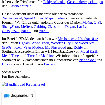
haben viele Trickboxen für
Geldgeschenke
,
Geschenkverpackungen
und
Flaschenpuzzle
.
Unser Sortiment umfasst mehrere hundert verschiedene
Zauberwürfel
,
Speed Cubes
,
Magic Cubes
in den verschiedensten
Formen. Wir führen unter anderem Cubes der Marken
MoYu
,
QiYi
,
ShengShou
,
Meffert
,
Cubbing Classroom
,
Dayan
,
LanLan
,
Ganspuzzle
,
Fanxin
und
YuXin
.
Im Bereich 3D-Modellbau haben wir
Mechanische Holzbausätze
der Firmen
Ugears
,
Wood Trick
,
Wooden.City
,
Eco Wood Art
(EWA)
,
Rokr
,
Veter Models
,
Mr. Playwood
und
Rolife
im
Sortiment. Außerdem führen wir Metallbausätze von
Metal Earth
,
Metal Time
, und
Time for Machine
. Wir führen ein umfangreiches
Sortiment an Klemmbausteinen im Nanoformat von
Nanoblock
und
Brixies
sowie Bausätze von
Franzis
.
Social Media
Für Ihre Sicherheit