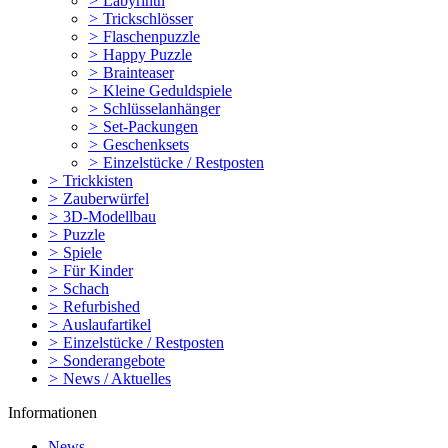
>
Labyrinth
>
Trickschlösser
>
Flaschenpuzzle
>
Happy Puzzle
>
Brainteaser
>
Kleine Geduldspiele
>
Schlüsselanhänger
>
Set-Packungen
>
Geschenksets
>
Einzelstücke / Restposten
>
Trickkisten
>
Zauberwürfel
>
3D-Modellbau
>
Puzzle
>
Spiele
>
Für Kinder
>
Schach
>
Refurbished
>
Auslaufartikel
>
Einzelstücke / Restposten
>
Sonderangebote
>
News / Aktuelles
Informationen
News