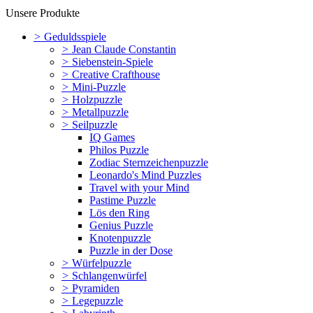
Unsere Produkte
>
Geduldsspiele
>
Jean Claude Constantin
>
Siebenstein-Spiele
>
Creative Crafthouse
>
Mini-Puzzle
>
Holzpuzzle
>
Metallpuzzle
>
Seilpuzzle
IQ Games
Philos Puzzle
Zodiac Sternzeichenpuzzle
Leonardo's Mind Puzzles
Travel with your Mind
Pastime Puzzle
Lös den Ring
Genius Puzzle
Knotenpuzzle
Puzzle in der Dose
>
Würfelpuzzle
>
Schlangenwürfel
>
Pyramiden
>
Legepuzzle