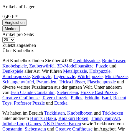
Artikel auf Lager.
9,49 € *
Vergleichen
Merken
Artikel pro Seite:
Zuletzt angesehen
Über Knobelbox
Bei Knobelbox finden Sie über 4.000
Geduldsspiele
,
Brain Teaser
,
Knobelspiele
,
Zauberwürfel
,
3D-Modellbausätze
,
Puzzle
und
Denkspiele
aller Art. Wir führen
Metallpuzzle
,
Holzpuzzle
,
Bambuspuzzle
,
Seilpuzzle
,
Legepuzzle
,
Würfelpuzzle
,
Mini-Puzzle
,
Schlangenwürfel
,
Pyramiden
,
Trickschlösser
,
Flaschenpuzzle
und
diverse weitere Puzzlearten aus der ganzen Welt. Unter anderem
von
Jean Claude Constantin
,
Siebenstein
,
Huzzle Cast Puzzle
,
Creative Crafthouse
,
Tavern Puzzle
,
Philos
,
Fridolin
,
Bartl
,
Recent
Toys
,
Professor Puzzle
und
Eureka
.
Wir haben im Bereich
Trickkisten
,
Knobelboxen
und
Trickboxen
unter anderem
Himitsu Baku
,
Karakuri Boxen
,
TransylvanyArt
,
Infinite Loop Games
,
NKD Puzzle Boxen
sowie Trickboxen von
Constantin
,
Siebenstein
und
Creative Crafthouse
im Angebot. Wir