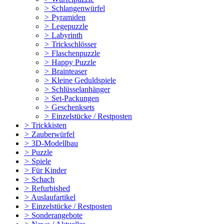
>
Schlangenwürfel
>
Pyramiden
>
Legepuzzle
>
Labyrinth
>
Trickschlösser
>
Flaschenpuzzle
>
Happy Puzzle
>
Brainteaser
>
Kleine Geduldspiele
>
Schlüsselanhänger
>
Set-Packungen
>
Geschenksets
>
Einzelstücke / Restposten
>
Trickkisten
>
Zauberwürfel
>
3D-Modellbau
>
Puzzle
>
Spiele
>
Für Kinder
>
Schach
>
Refurbished
>
Auslaufartikel
>
Einzelstücke / Restposten
>
Sonderangebote