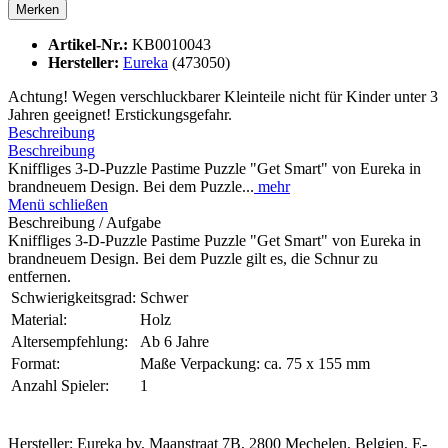
Merken
Artikel-Nr.:
KB0010043
Hersteller:
Eureka
(473050)
Achtung! Wegen verschluckbarer Kleinteile nicht für Kinder unter 3
Jahren geeignet! Erstickungsgefahr.
Beschreibung
Beschreibung
Kniffliges 3-D-Puzzle Pastime Puzzle "Get Smart" von Eureka in
brandneuem Design. Bei dem Puzzle...
mehr
Menü schließen
Beschreibung / Aufgabe
Kniffliges 3-D-Puzzle Pastime Puzzle "Get Smart" von Eureka in
brandneuem Design. Bei dem Puzzle gilt es, die Schnur zu
entfernen.
Schwierigkeitsgrad:
Schwer
Material:
Holz
Altersempfehlung:
Ab 6 Jahre
Format:
Maße Verpackung: ca. 75 x 155 mm
Anzahl Spieler:
1
Hersteller: Eureka bv, Maanstraat 7B, 2800 Mechelen, Belgien, E-