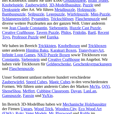
Bei Knobelbox finden Sie über 4.000
Geduldsspiele
,
Brain Teaser
,
Knobelspiele
,
Zauberwürfel
,
3D-Modellbausätze
,
Puzzle
und
Denkspiele
aller Art. Wir führen
Metallpuzzle
,
Holzpuzzle
,
Bambuspuzzle
,
Seilpuzzle
,
Legepuzzle
,
Würfelpuzzle
,
Mini-Puzzle
,
Schlangenwürfel
,
Pyramiden
,
Trickschlösser
,
Flaschenpuzzle
und
diverse weitere Puzzlearten aus der ganzen Welt. Unter anderem
von
Jean Claude Constantin
,
Siebenstein
,
Huzzle Cast Puzzle
,
Creative Crafthouse
,
Tavern Puzzle
,
Philos
,
Fridolin
,
Bartl
,
Recent
Toys
,
Professor Puzzle
und
Eureka
.
Wir haben im Bereich
Trickkisten
,
Knobelboxen
und
Trickboxen
unter anderem
Himitsu Baku
,
Karakuri Boxen
,
TransylvanyArt
,
Infinite Loop Games
,
NKD Puzzle Boxen
sowie Trickboxen von
Constantin
,
Siebenstein
und
Creative Crafthouse
im Angebot. Wir
haben viele Trickboxen für
Geldgeschenke
,
Geschenkverpackungen
und
Flaschenpuzzle
.
Unser Sortiment umfasst mehrere hundert verschiedene
Zauberwürfel
,
Speed Cubes
,
Magic Cubes
in den verschiedensten
Formen. Wir führen unter anderem Cubes der Marken
MoYu
,
QiYi
,
ShengShou
,
Meffert
,
Cubbing Classroom
,
Dayan
,
LanLan
,
Ganspuzzle
,
Fanxin
und
YuXin
.
Im Bereich 3D-Modellbau haben wir
Mechanische Holzbausätze
der Firmen
Ugears
,
Wood Trick
,
Wooden.City
,
Eco Wood Art
(EWA)
,
Rokr
,
Veter Models
,
Mr. Playwood
und
Rolife
im