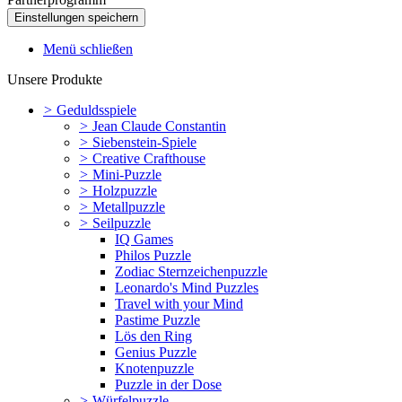
Menü schließen
Unsere Produkte
>
Geduldsspiele
>
Jean Claude Constantin
>
Siebenstein-Spiele
>
Creative Crafthouse
>
Mini-Puzzle
>
Holzpuzzle
>
Metallpuzzle
>
Seilpuzzle
IQ Games
Philos Puzzle
Zodiac Sternzeichenpuzzle
Leonardo's Mind Puzzles
Travel with your Mind
Pastime Puzzle
Lös den Ring
Genius Puzzle
Knotenpuzzle
Puzzle in der Dose
>
Würfelpuzzle