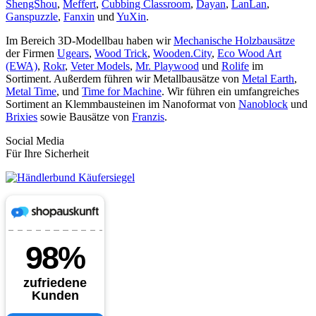
ShengShou
,
Meffert
,
Cubbing Classroom
,
Dayan
,
LanLan
,
Ganspuzzle
,
Fanxin
und
YuXin
.
Im Bereich 3D-Modellbau haben wir
Mechanische Holzbausätze
der Firmen
Ugears
,
Wood Trick
,
Wooden.City
,
Eco Wood Art
(EWA)
,
Rokr
,
Veter Models
,
Mr. Playwood
und
Rolife
im
Sortiment. Außerdem führen wir Metallbausätze von
Metal Earth
,
Metal Time
, und
Time for Machine
. Wir führen ein umfangreiches
Sortiment an Klemmbausteinen im Nanoformat von
Nanoblock
und
Brixies
sowie Bausätze von
Franzis
.
Social Media
Für Ihre Sicherheit