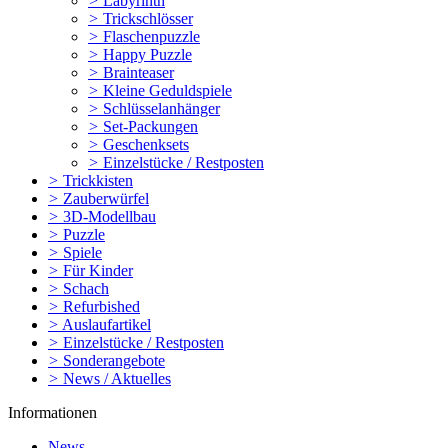
>
Labyrinth
>
Trickschlösser
>
Flaschenpuzzle
>
Happy Puzzle
>
Brainteaser
>
Kleine Geduldspiele
>
Schlüsselanhänger
>
Set-Packungen
>
Geschenksets
>
Einzelstücke / Restposten
>
Trickkisten
>
Zauberwürfel
>
3D-Modellbau
>
Puzzle
>
Spiele
>
Für Kinder
>
Schach
>
Refurbished
>
Auslaufartikel
>
Einzelstücke / Restposten
>
Sonderangebote
>
News / Aktuelles
Informationen
News