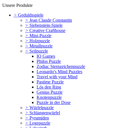
Unsere Produkte
>
Geduldsspiele
>
Jean Claude Constantin
>
Siebenstein-Spiele
>
Creative Crafthouse
>
Mini-Puzzle
>
Holzpuzzle
>
Metallpuzzle
>
Seilpuzzle
IQ Games
Philos Puzzle
Zodiac Sternzeichenpuzzle
Leonardo's Mind Puzzles
Travel with your Mind
Pastime Puzzle
Lös den Ring
Genius Puzzle
Knotenpuzzle
Puzzle in der Dose
>
Würfelpuzzle
>
Schlangenwürfel
>
Pyramiden
>
Legepuzzle