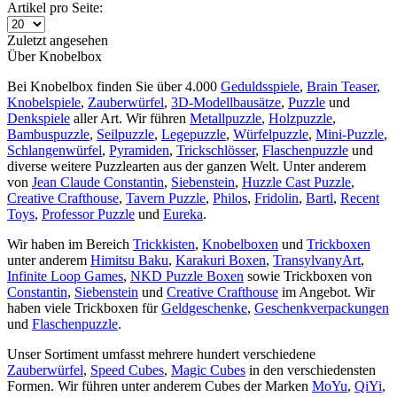
Artikel pro Seite:
Zuletzt angesehen
Über Knobelbox
Bei Knobelbox finden Sie über 4.000
Geduldsspiele
,
Brain Teaser
,
Knobelspiele
,
Zauberwürfel
,
3D-Modellbausätze
,
Puzzle
und
Denkspiele
aller Art. Wir führen
Metallpuzzle
,
Holzpuzzle
,
Bambuspuzzle
,
Seilpuzzle
,
Legepuzzle
,
Würfelpuzzle
,
Mini-Puzzle
,
Schlangenwürfel
,
Pyramiden
,
Trickschlösser
,
Flaschenpuzzle
und
diverse weitere Puzzlearten aus der ganzen Welt. Unter anderem
von
Jean Claude Constantin
,
Siebenstein
,
Huzzle Cast Puzzle
,
Creative Crafthouse
,
Tavern Puzzle
,
Philos
,
Fridolin
,
Bartl
,
Recent
Toys
,
Professor Puzzle
und
Eureka
.
Wir haben im Bereich
Trickkisten
,
Knobelboxen
und
Trickboxen
unter anderem
Himitsu Baku
,
Karakuri Boxen
,
TransylvanyArt
,
Infinite Loop Games
,
NKD Puzzle Boxen
sowie Trickboxen von
Constantin
,
Siebenstein
und
Creative Crafthouse
im Angebot. Wir
haben viele Trickboxen für
Geldgeschenke
,
Geschenkverpackungen
und
Flaschenpuzzle
.
Unser Sortiment umfasst mehrere hundert verschiedene
Zauberwürfel
,
Speed Cubes
,
Magic Cubes
in den verschiedensten
Formen. Wir führen unter anderem Cubes der Marken
MoYu
,
QiYi
,