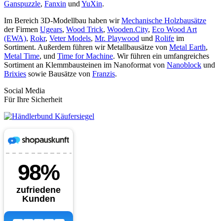
Ganspuzzle
,
Fanxin
und
YuXin
.
Im Bereich 3D-Modellbau haben wir
Mechanische Holzbausätze
der Firmen
Ugears
,
Wood Trick
,
Wooden.City
,
Eco Wood Art
(EWA)
,
Rokr
,
Veter Models
,
Mr. Playwood
und
Rolife
im
Sortiment. Außerdem führen wir Metallbausätze von
Metal Earth
,
Metal Time
, und
Time for Machine
. Wir führen ein umfangreiches
Sortiment an Klemmbausteinen im Nanoformat von
Nanoblock
und
Brixies
sowie Bausätze von
Franzis
.
Social Media
Für Ihre Sicherheit