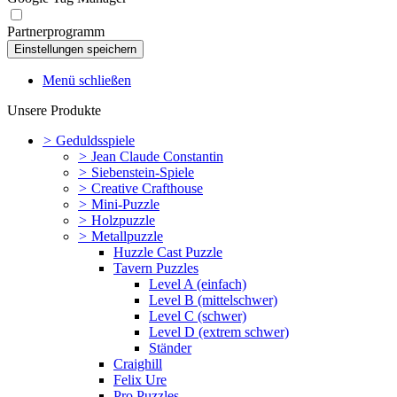
Partnerprogramm
Menü schließen
Unsere Produkte
>
Geduldsspiele
>
Jean Claude Constantin
>
Siebenstein-Spiele
>
Creative Crafthouse
>
Mini-Puzzle
>
Holzpuzzle
>
Metallpuzzle
Huzzle Cast Puzzle
Tavern Puzzles
Level A (einfach)
Level B (mittelschwer)
Level C (schwer)
Level D (extrem schwer)
Ständer
Craighill
Felix Ure
Pro Puzzles