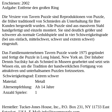
Erschienen: 2002
Aufgabe: Entferne den großen Ring
Die Vexiere von Tavern Puzzle sind Reproduktionen von Puzzle,
die früher traditionell von Schmieden als Unterhaltung für Ihre
Kunden hergestellt wurden. Alle Puzzle sind aus massivem Stahl
handgefertigt und einzeln montiert. Sie sind deutlich größer und
schwerer als normale Geduldspiele und in vier Schiwerigkeitsgrade
(bei uns einfach, mittelschwer, schwer und extrem schwer)
eingestuft.
Das Familienunternehmen Tavern Puzzle wurde 1975 gegründet
und fertigt die Puzzle in Long Island, New York an. Der Inhaber
Dennis Sucilsky hat als Schmied in Museen gearbeitet und setzt sein
Wissen ein, um die Tradition der handwerklichen Fertigung von
attraktiven und unterhaltsamen Puzzlen fortzusetzen.
Schwierigkeitsgrad:
Extrem schwer
Material:
Metall
Altersempfehlung:
Ab 14 Jahre
Anzahl Spieler:
1
Hersteller: Tucker-Jones House, Inc., P.O. Box 231, NY 11733 East
Setauket , USA, E-Mail: info@tavernpuzzle.com