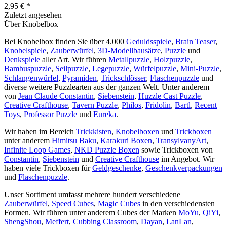
2,95 € *
Zuletzt angesehen
Über Knobelbox
Bei Knobelbox finden Sie über 4.000
Geduldsspiele
,
Brain Teaser
,
Knobelspiele
,
Zauberwürfel
,
3D-Modellbausätze
,
Puzzle
und
Denkspiele
aller Art. Wir führen
Metallpuzzle
,
Holzpuzzle
,
Bambuspuzzle
,
Seilpuzzle
,
Legepuzzle
,
Würfelpuzzle
,
Mini-Puzzle
,
Schlangenwürfel
,
Pyramiden
,
Trickschlösser
,
Flaschenpuzzle
und
diverse weitere Puzzlearten aus der ganzen Welt. Unter anderem
von
Jean Claude Constantin
,
Siebenstein
,
Huzzle Cast Puzzle
,
Creative Crafthouse
,
Tavern Puzzle
,
Philos
,
Fridolin
,
Bartl
,
Recent
Toys
,
Professor Puzzle
und
Eureka
.
Wir haben im Bereich
Trickkisten
,
Knobelboxen
und
Trickboxen
unter anderem
Himitsu Baku
,
Karakuri Boxen
,
TransylvanyArt
,
Infinite Loop Games
,
NKD Puzzle Boxen
sowie Trickboxen von
Constantin
,
Siebenstein
und
Creative Crafthouse
im Angebot. Wir
haben viele Trickboxen für
Geldgeschenke
,
Geschenkverpackungen
und
Flaschenpuzzle
.
Unser Sortiment umfasst mehrere hundert verschiedene
Zauberwürfel
,
Speed Cubes
,
Magic Cubes
in den verschiedensten
Formen. Wir führen unter anderem Cubes der Marken
MoYu
,
QiYi
,
ShengShou
,
Meffert
,
Cubbing Classroom
,
Dayan
,
LanLan
,