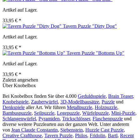
Artikel auf Lager.
33,95 € *
Tavern Puzzle "Dirty Dog"
Artikel auf Lager.
33,95 € *
Tavern Puzzle "Bottoms Up"
Artikel auf Lager.
33,95 € *
Zuletzt angesehen
Über Knobelbox
Bei Knobelbox finden Sie über 4.000
Geduldsspiele
,
Brain Teaser
,
Knobelspiele
,
Zauberwürfel
,
3D-Modellbausätze
,
Puzzle
und
Denkspiele
aller Art. Wir führen
Metallpuzzle
,
Holzpuzzle
,
Bambuspuzzle
,
Seilpuzzle
,
Legepuzzle
,
Würfelpuzzle
,
Mini-Puzzle
,
Schlangenwürfel
,
Pyramiden
,
Trickschlösser
,
Flaschenpuzzle
und
diverse weitere Puzzlearten aus der ganzen Welt. Unter anderem
von
Jean Claude Constantin
,
Siebenstein
,
Huzzle Cast Puzzle
,
Creative Crafthouse
,
Tavern Puzzle
,
Philos
,
Fridolin
,
Bartl
,
Recent