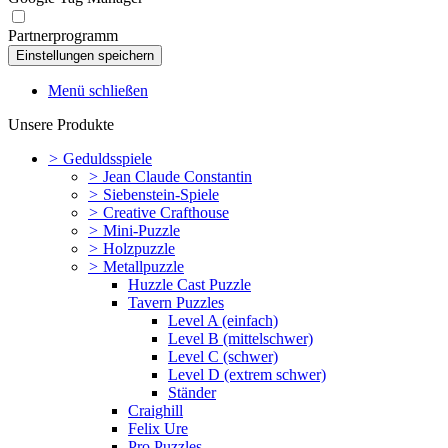
Partnerprogramm
Menü schließen
Unsere Produkte
>
Geduldsspiele
>
Jean Claude Constantin
>
Siebenstein-Spiele
>
Creative Crafthouse
>
Mini-Puzzle
>
Holzpuzzle
>
Metallpuzzle
Huzzle Cast Puzzle
Tavern Puzzles
Level A (einfach)
Level B (mittelschwer)
Level C (schwer)
Level D (extrem schwer)
Ständer
Craighill
Felix Ure
Pro Puzzles