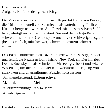
Erschienen: 2010
Aufgabe: Entferne den großen Ring
Die Vexiere von Tavern Puzzle sind Reproduktionen von Puzzle,
die früher traditionell von Schmieden als Unterhaltung für Ihre
Kunden hergestellt wurden. Alle Puzzle sind aus massivem Stahl
handgefertigt und einzeln montiert. Sie sind deutlich größer und
schwerer als normale Geduldspiele und in vier Schiwerigkeitsgrade
(bei uns einfach, mittelschwer, schwer und extrem schwer)
eingestuft.
Das Familienunternehmen Tavern Puzzle wurde 1975 gegründet
und fertigt die Puzzle in Long Island, New York an. Der Inhaber
Dennis Sucilsky hat als Schmied in Museen gearbeitet und setzt sein
Wissen ein, um die Tradition der handwerklichen Fertigung von
attraktiven und unterhaltsamen Puzzlen fortzusetzen.
Schwierigkeitsgrad:
Extrem schwer
Material:
Metall
Altersempfehlung:
Ab 14 Jahre
Anzahl Spieler:
1
Hersteller: Tucker-Jones House, Inc., P.O. Box 231, NY 11733 East