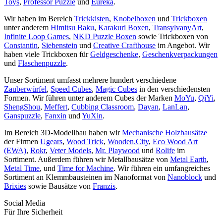
Toys
,
Professor Puzzle
und
Eureka
.
Wir haben im Bereich
Trickkisten
,
Knobelboxen
und
Trickboxen
unter anderem
Himitsu Baku
,
Karakuri Boxen
,
TransylvanyArt
,
Infinite Loop Games
,
NKD Puzzle Boxen
sowie Trickboxen von
Constantin
,
Siebenstein
und
Creative Crafthouse
im Angebot. Wir
haben viele Trickboxen für
Geldgeschenke
,
Geschenkverpackungen
und
Flaschenpuzzle
.
Unser Sortiment umfasst mehrere hundert verschiedene
Zauberwürfel
,
Speed Cubes
,
Magic Cubes
in den verschiedensten
Formen. Wir führen unter anderem Cubes der Marken
MoYu
,
QiYi
,
ShengShou
,
Meffert
,
Cubbing Classroom
,
Dayan
,
LanLan
,
Ganspuzzle
,
Fanxin
und
YuXin
.
Im Bereich 3D-Modellbau haben wir
Mechanische Holzbausätze
der Firmen
Ugears
,
Wood Trick
,
Wooden.City
,
Eco Wood Art
(EWA)
,
Rokr
,
Veter Models
,
Mr. Playwood
und
Rolife
im
Sortiment. Außerdem führen wir Metallbausätze von
Metal Earth
,
Metal Time
, und
Time for Machine
. Wir führen ein umfangreiches
Sortiment an Klemmbausteinen im Nanoformat von
Nanoblock
und
Brixies
sowie Bausätze von
Franzis
.
Social Media
Für Ihre Sicherheit