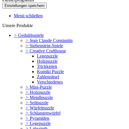
Menü schließen
Unsere Produkte
>
Geduldsspiele
>
Jean Claude Constantin
>
Siebenstein-Spiele
>
Creative Crafthouse
Legepuzzle
Holzpuzzle
Trickkisten
Kumiki Puzzle
Zahlenrätsel
Verschiedenes
>
Mini-Puzzle
>
Holzpuzzle
>
Metallpuzzle
>
Seilpuzzle
>
Würfelpuzzle
>
Schlangenwürfel
>
Pyramiden
>
Legepuzzle
>
Labyrinth