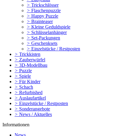
>
Trickschlösser
>
Flaschenpuzzle
>
Happy Puzzle
>
Brainteaser
>
Kleine Geduldspiele
>
Schlüsselanhänger
>
Set-Packungen
>
Geschenksets
>
Einzelstücke / Restposten
>
Trickkisten
>
Zauberwürfel
>
3D-Modellbau
>
Puzzle
>
Spiele
>
Für Kinder
>
Schach
>
Refurbished
>
Auslaufartikel
>
Einzelstücke / Restposten
>
Sonderangebote
>
News / Aktuelles
Informationen
News