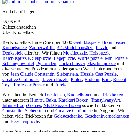
Undurchschaubar
Artikel auf Lager.
35,95 € *
Zuletzt angesehen
Über Knobelbox
Bei Knobelbox finden Sie über 4.000
Geduldsspiele
,
Brain Teaser
,
Knobelspiele
,
Zauberwürfel
,
3D-Modellbausätze
,
Puzzle
und
Denkspiele
aller Art. Wir führen
Metallpuzzle
,
Holzpuzzle
,
Bambuspuzzle
,
Seilpuzzle
,
Legepuzzle
,
Würfelpuzzle
,
Mini-Puzzle
,
Schlangenwürfel
,
Pyramiden
,
Trickschlösser
,
Flaschenpuzzle
und
diverse weitere Puzzlearten aus der ganzen Welt. Unter anderem
von
Jean Claude Constantin
,
Siebenstein
,
Huzzle Cast Puzzle
,
Creative Crafthouse
,
Tavern Puzzle
,
Philos
,
Fridolin
,
Bartl
,
Recent
Toys
,
Professor Puzzle
und
Eureka
.
Wir haben im Bereich
Trickkisten
,
Knobelboxen
und
Trickboxen
unter anderem
Himitsu Baku
,
Karakuri Boxen
,
TransylvanyArt
,
Infinite Loop Games
,
NKD Puzzle Boxen
sowie Trickboxen von
Constantin
,
Siebenstein
und
Creative Crafthouse
im Angebot. Wir
haben viele Trickboxen für
Geldgeschenke
,
Geschenkverpackungen
und
Flaschenpuzzle
.
Unser Sortiment umfasst mehrere hundert verschiedene