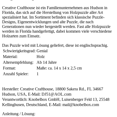
Creative Crafthouse ist ein Familienunternehmen aus Hudson in
Florida, das sich auf die Herstellung von Holzpuzzle aller Art
spezialisiert hat. Im Sortiment befinden sich klassische Puzzle-
Designs, Eigenentwicklungen und alte Puzzle, die nach
Generationen nun wieder hergestellt werden. Fast alle Holzpuzzle
werden in Florida handgefertigt, dabei kommen viele verschiedene
Holzarten zum Einsatz.
Das Puzzle wird mit Lösung geliefert, diese ist englischsprachig.
Schwierigkeitsgrad:
Genial
Material:
Holz
Altersempfehlung:
Ab 14 Jahre
Format:
Maße: ca. 14 x 14 x 2,5 cm
Anzahl Spieler:
1
Hersteller: Creative Crafthouse, 18800 Sakera Rd., FL 34667
Hudson, USA, E-Mail: DJ51@AOL.com
Verantwortlich: Knobelbox GmbH, Luisenberger Feld 13, 25548
Kellinghusen, Deutschland, E-Mail: mail@knobelbox.com
Anleitung / Lösung: