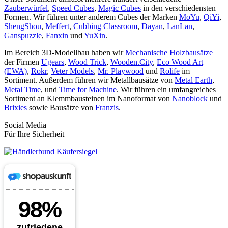
Zauberwürfel
,
Speed Cubes
,
Magic Cubes
in den verschiedensten
Formen. Wir führen unter anderem Cubes der Marken
MoYu
,
QiYi
,
ShengShou
,
Meffert
,
Cubbing Classroom
,
Dayan
,
LanLan
,
Ganspuzzle
,
Fanxin
und
YuXin
.
Im Bereich 3D-Modellbau haben wir
Mechanische Holzbausätze
der Firmen
Ugears
,
Wood Trick
,
Wooden.City
,
Eco Wood Art
(EWA)
,
Rokr
,
Veter Models
,
Mr. Playwood
und
Rolife
im
Sortiment. Außerdem führen wir Metallbausätze von
Metal Earth
,
Metal Time
, und
Time for Machine
. Wir führen ein umfangreiches
Sortiment an Klemmbausteinen im Nanoformat von
Nanoblock
und
Brixies
sowie Bausätze von
Franzis
.
Social Media
Für Ihre Sicherheit