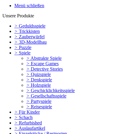
Menü schließen
Unsere Produkte
>
Geduldsspiele
>
Trickkisten
>
Zauberwürfel
>
3D-Modellbau
>
Puzzle
>
Spiele
>
Abstrakte Spiele
>
Escape Games
>
Detective Stories
>
Quizspiele
>
Denkspiele
>
Holzspiele
>
Geschicklichkeitsspiele
>
Gesellschaftsspiele
>
Partyspiele
>
Reisespiele
>
Für Kinder
>
Schach
>
Refurbished
>
Auslaufartikel
>
Einzelstücke / Restposten