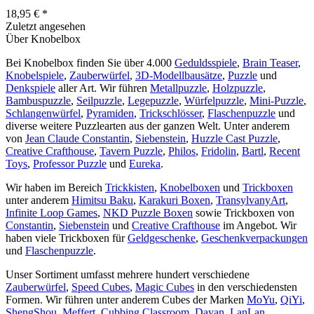
18,95 € *
Zuletzt angesehen
Über Knobelbox
Bei Knobelbox finden Sie über 4.000
Geduldsspiele
,
Brain Teaser
,
Knobelspiele
,
Zauberwürfel
,
3D-Modellbausätze
,
Puzzle
und
Denkspiele
aller Art. Wir führen
Metallpuzzle
,
Holzpuzzle
,
Bambuspuzzle
,
Seilpuzzle
,
Legepuzzle
,
Würfelpuzzle
,
Mini-Puzzle
,
Schlangenwürfel
,
Pyramiden
,
Trickschlösser
,
Flaschenpuzzle
und
diverse weitere Puzzlearten aus der ganzen Welt. Unter anderem
von
Jean Claude Constantin
,
Siebenstein
,
Huzzle Cast Puzzle
,
Creative Crafthouse
,
Tavern Puzzle
,
Philos
,
Fridolin
,
Bartl
,
Recent
Toys
,
Professor Puzzle
und
Eureka
.
Wir haben im Bereich
Trickkisten
,
Knobelboxen
und
Trickboxen
unter anderem
Himitsu Baku
,
Karakuri Boxen
,
TransylvanyArt
,
Infinite Loop Games
,
NKD Puzzle Boxen
sowie Trickboxen von
Constantin
,
Siebenstein
und
Creative Crafthouse
im Angebot. Wir
haben viele Trickboxen für
Geldgeschenke
,
Geschenkverpackungen
und
Flaschenpuzzle
.
Unser Sortiment umfasst mehrere hundert verschiedene
Zauberwürfel
,
Speed Cubes
,
Magic Cubes
in den verschiedensten
Formen. Wir führen unter anderem Cubes der Marken
MoYu
,
QiYi
,
ShengShou
,
Meffert
,
Cubbing Classroom
,
Dayan
,
LanLan
,