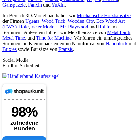
Ganspuzzle
,
Fanxin
und
YuXin
.
Im Bereich 3D-Modellbau haben wir
Mechanische Holzbausätze
der Firmen
Ugears
,
Wood Trick
,
Wooden.City
,
Eco Wood Art
(EWA)
,
Rokr
,
Veter Models
,
Mr. Playwood
und
Rolife
im
Sortiment. Außerdem führen wir Metallbausätze von
Metal Earth
,
Metal Time
, und
Time for Machine
. Wir führen ein umfangreiches
Sortiment an Klemmbausteinen im Nanoformat von
Nanoblock
und
Brixies
sowie Bausätze von
Franzis
.
Social Media
Für Ihre Sicherheit