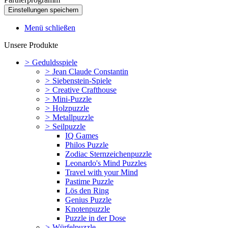
Menü schließen
Unsere Produkte
>
Geduldsspiele
>
Jean Claude Constantin
>
Siebenstein-Spiele
>
Creative Crafthouse
>
Mini-Puzzle
>
Holzpuzzle
>
Metallpuzzle
>
Seilpuzzle
IQ Games
Philos Puzzle
Zodiac Sternzeichenpuzzle
Leonardo's Mind Puzzles
Travel with your Mind
Pastime Puzzle
Lös den Ring
Genius Puzzle
Knotenpuzzle
Puzzle in der Dose
>
Würfelpuzzle