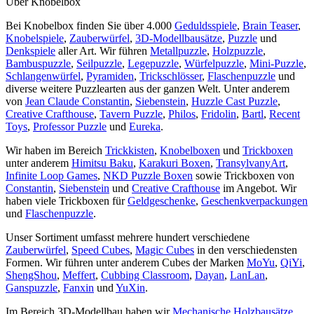
Über Knobelbox
Bei Knobelbox finden Sie über 4.000
Geduldsspiele
,
Brain Teaser
,
Knobelspiele
,
Zauberwürfel
,
3D-Modellbausätze
,
Puzzle
und
Denkspiele
aller Art. Wir führen
Metallpuzzle
,
Holzpuzzle
,
Bambuspuzzle
,
Seilpuzzle
,
Legepuzzle
,
Würfelpuzzle
,
Mini-Puzzle
,
Schlangenwürfel
,
Pyramiden
,
Trickschlösser
,
Flaschenpuzzle
und
diverse weitere Puzzlearten aus der ganzen Welt. Unter anderem
von
Jean Claude Constantin
,
Siebenstein
,
Huzzle Cast Puzzle
,
Creative Crafthouse
,
Tavern Puzzle
,
Philos
,
Fridolin
,
Bartl
,
Recent
Toys
,
Professor Puzzle
und
Eureka
.
Wir haben im Bereich
Trickkisten
,
Knobelboxen
und
Trickboxen
unter anderem
Himitsu Baku
,
Karakuri Boxen
,
TransylvanyArt
,
Infinite Loop Games
,
NKD Puzzle Boxen
sowie Trickboxen von
Constantin
,
Siebenstein
und
Creative Crafthouse
im Angebot. Wir
haben viele Trickboxen für
Geldgeschenke
,
Geschenkverpackungen
und
Flaschenpuzzle
.
Unser Sortiment umfasst mehrere hundert verschiedene
Zauberwürfel
,
Speed Cubes
,
Magic Cubes
in den verschiedensten
Formen. Wir führen unter anderem Cubes der Marken
MoYu
,
QiYi
,
ShengShou
,
Meffert
,
Cubbing Classroom
,
Dayan
,
LanLan
,
Ganspuzzle
,
Fanxin
und
YuXin
.
Im Bereich 3D-Modellbau haben wir
Mechanische Holzbausätze