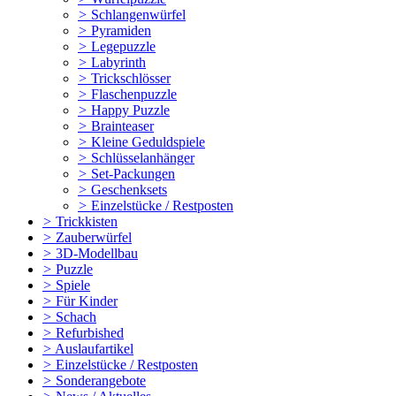
>
Schlangenwürfel
>
Pyramiden
>
Legepuzzle
>
Labyrinth
>
Trickschlösser
>
Flaschenpuzzle
>
Happy Puzzle
>
Brainteaser
>
Kleine Geduldspiele
>
Schlüsselanhänger
>
Set-Packungen
>
Geschenksets
>
Einzelstücke / Restposten
>
Trickkisten
>
Zauberwürfel
>
3D-Modellbau
>
Puzzle
>
Spiele
>
Für Kinder
>
Schach
>
Refurbished
>
Auslaufartikel
>
Einzelstücke / Restposten
>
Sonderangebote