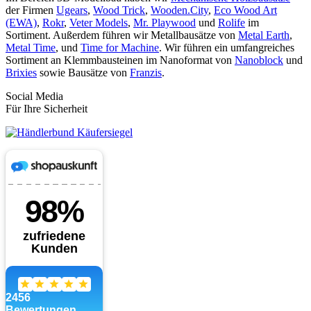
der Firmen
Ugears
,
Wood Trick
,
Wooden.City
,
Eco Wood Art
(EWA)
,
Rokr
,
Veter Models
,
Mr. Playwood
und
Rolife
im
Sortiment. Außerdem führen wir Metallbausätze von
Metal Earth
,
Metal Time
, und
Time for Machine
. Wir führen ein umfangreiches
Sortiment an Klemmbausteinen im Nanoformat von
Nanoblock
und
Brixies
sowie Bausätze von
Franzis
.
Social Media
Für Ihre Sicherheit