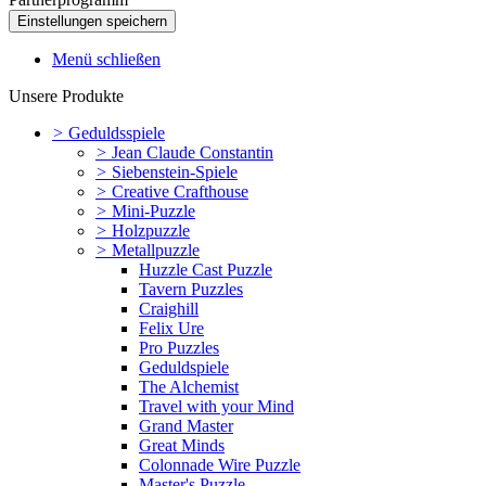
Menü schließen
Unsere Produkte
>
Geduldsspiele
>
Jean Claude Constantin
>
Siebenstein-Spiele
>
Creative Crafthouse
>
Mini-Puzzle
>
Holzpuzzle
>
Metallpuzzle
Huzzle Cast Puzzle
Tavern Puzzles
Craighill
Felix Ure
Pro Puzzles
Geduldspiele
The Alchemist
Travel with your Mind
Grand Master
Great Minds
Colonnade Wire Puzzle
Master's Puzzle