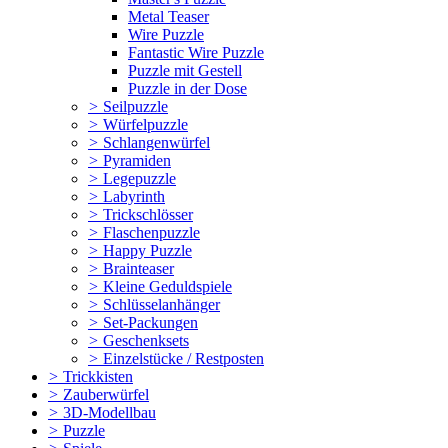
Metal Teaser
Wire Puzzle
Fantastic Wire Puzzle
Puzzle mit Gestell
Puzzle in der Dose
>
Seilpuzzle
>
Würfelpuzzle
>
Schlangenwürfel
>
Pyramiden
>
Legepuzzle
>
Labyrinth
>
Trickschlösser
>
Flaschenpuzzle
>
Happy Puzzle
>
Brainteaser
>
Kleine Geduldspiele
>
Schlüsselanhänger
>
Set-Packungen
>
Geschenksets
>
Einzelstücke / Restposten
>
Trickkisten
>
Zauberwürfel
>
3D-Modellbau
>
Puzzle