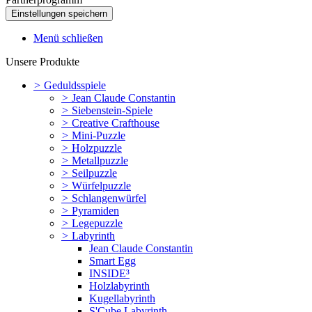
Menü schließen
Unsere Produkte
>
Geduldsspiele
>
Jean Claude Constantin
>
Siebenstein-Spiele
>
Creative Crafthouse
>
Mini-Puzzle
>
Holzpuzzle
>
Metallpuzzle
>
Seilpuzzle
>
Würfelpuzzle
>
Schlangenwürfel
>
Pyramiden
>
Legepuzzle
>
Labyrinth
Jean Claude Constantin
Smart Egg
INSIDE³
Holzlabyrinth
Kugellabyrinth
S'Cube Labyrinth