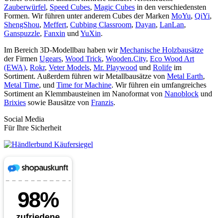
Zauberwürfel
,
Speed Cubes
,
Magic Cubes
in den verschiedensten
Formen. Wir führen unter anderem Cubes der Marken
MoYu
,
QiYi
,
ShengShou
,
Meffert
,
Cubbing Classroom
,
Dayan
,
LanLan
,
Ganspuzzle
,
Fanxin
und
YuXin
.
Im Bereich 3D-Modellbau haben wir
Mechanische Holzbausätze
der Firmen
Ugears
,
Wood Trick
,
Wooden.City
,
Eco Wood Art
(EWA)
,
Rokr
,
Veter Models
,
Mr. Playwood
und
Rolife
im
Sortiment. Außerdem führen wir Metallbausätze von
Metal Earth
,
Metal Time
, und
Time for Machine
. Wir führen ein umfangreiches
Sortiment an Klemmbausteinen im Nanoformat von
Nanoblock
und
Brixies
sowie Bausätze von
Franzis
.
Social Media
Für Ihre Sicherheit