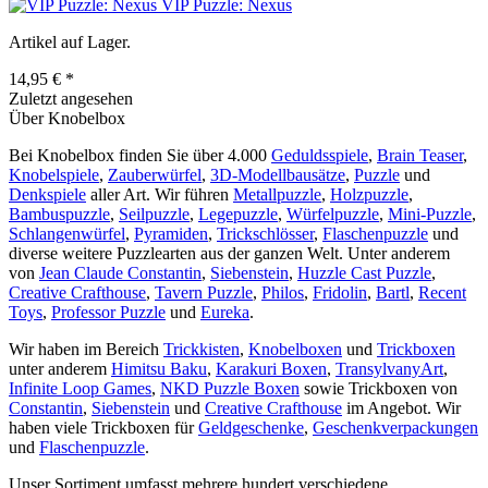
VIP Puzzle: Nexus
Artikel auf Lager.
14,95 € *
Zuletzt angesehen
Über Knobelbox
Bei Knobelbox finden Sie über 4.000
Geduldsspiele
,
Brain Teaser
,
Knobelspiele
,
Zauberwürfel
,
3D-Modellbausätze
,
Puzzle
und
Denkspiele
aller Art. Wir führen
Metallpuzzle
,
Holzpuzzle
,
Bambuspuzzle
,
Seilpuzzle
,
Legepuzzle
,
Würfelpuzzle
,
Mini-Puzzle
,
Schlangenwürfel
,
Pyramiden
,
Trickschlösser
,
Flaschenpuzzle
und
diverse weitere Puzzlearten aus der ganzen Welt. Unter anderem
von
Jean Claude Constantin
,
Siebenstein
,
Huzzle Cast Puzzle
,
Creative Crafthouse
,
Tavern Puzzle
,
Philos
,
Fridolin
,
Bartl
,
Recent
Toys
,
Professor Puzzle
und
Eureka
.
Wir haben im Bereich
Trickkisten
,
Knobelboxen
und
Trickboxen
unter anderem
Himitsu Baku
,
Karakuri Boxen
,
TransylvanyArt
,
Infinite Loop Games
,
NKD Puzzle Boxen
sowie Trickboxen von
Constantin
,
Siebenstein
und
Creative Crafthouse
im Angebot. Wir
haben viele Trickboxen für
Geldgeschenke
,
Geschenkverpackungen
und
Flaschenpuzzle
.
Unser Sortiment umfasst mehrere hundert verschiedene