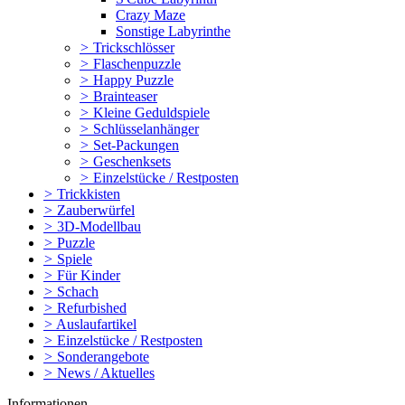
Crazy Maze
Sonstige Labyrinthe
>
Trickschlösser
>
Flaschenpuzzle
>
Happy Puzzle
>
Brainteaser
>
Kleine Geduldspiele
>
Schlüsselanhänger
>
Set-Packungen
>
Geschenksets
>
Einzelstücke / Restposten
>
Trickkisten
>
Zauberwürfel
>
3D-Modellbau
>
Puzzle
>
Spiele
>
Für Kinder
>
Schach
>
Refurbished
>
Auslaufartikel
>
Einzelstücke / Restposten
>
Sonderangebote
>
News / Aktuelles
Informationen