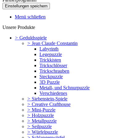
Menü schließen
Unsere Produkte
>
Geduldsspiele
>
Jean Claude Constantin
Labyrinth
Legepuzzle
Trickkisten
Trickschlösser
Trickschrauben
Steckpuzzle
3D Puzzle
Metall- und Schnurpuzzle
Verschiedenes
>
Siebenstein-Spiele
>
Creative Crafthouse
>
Mini-Puzzle
>
Holzpuzzle
>
Metallpuzzle
>
Seilpuzzle
>
Würfelpuzzle
>
Schlangenwürfel