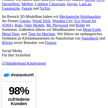
ShengShou
,
Meffert
,
Cubbing Classroom
,
Dayan
,
LanLan
,
Ganspuzzle
,
Fanxin
und
YuXin
.
Im Bereich 3D-Modellbau haben wir
Mechanische Holzbausätze
der Firmen
Ugears
,
Wood Trick
,
Wooden.City
,
Eco Wood Art
(EWA)
,
Rokr
,
Veter Models
,
Mr. Playwood
und
Rolife
im
Sortiment. Außerdem führen wir Metallbausätze von
Metal Earth
,
Metal Time
, und
Time for Machine
. Wir führen ein umfangreiches
Sortiment an Klemmbausteinen im Nanoformat von
Nanoblock
und
Brixies
sowie Bausätze von
Franzis
.
Social Media
Für Ihre Sicherheit