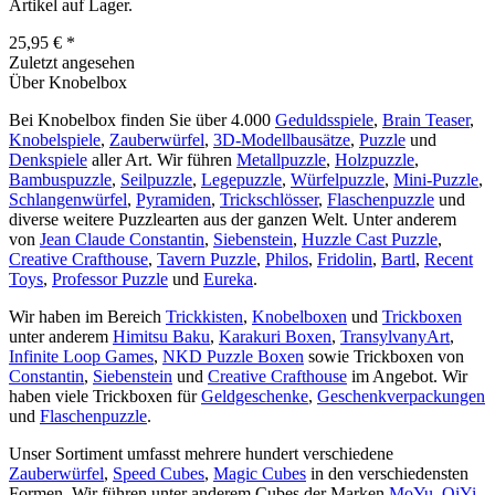
Artikel auf Lager.
25,95 € *
Zuletzt angesehen
Über Knobelbox
Bei Knobelbox finden Sie über 4.000
Geduldsspiele
,
Brain Teaser
,
Knobelspiele
,
Zauberwürfel
,
3D-Modellbausätze
,
Puzzle
und
Denkspiele
aller Art. Wir führen
Metallpuzzle
,
Holzpuzzle
,
Bambuspuzzle
,
Seilpuzzle
,
Legepuzzle
,
Würfelpuzzle
,
Mini-Puzzle
,
Schlangenwürfel
,
Pyramiden
,
Trickschlösser
,
Flaschenpuzzle
und
diverse weitere Puzzlearten aus der ganzen Welt. Unter anderem
von
Jean Claude Constantin
,
Siebenstein
,
Huzzle Cast Puzzle
,
Creative Crafthouse
,
Tavern Puzzle
,
Philos
,
Fridolin
,
Bartl
,
Recent
Toys
,
Professor Puzzle
und
Eureka
.
Wir haben im Bereich
Trickkisten
,
Knobelboxen
und
Trickboxen
unter anderem
Himitsu Baku
,
Karakuri Boxen
,
TransylvanyArt
,
Infinite Loop Games
,
NKD Puzzle Boxen
sowie Trickboxen von
Constantin
,
Siebenstein
und
Creative Crafthouse
im Angebot. Wir
haben viele Trickboxen für
Geldgeschenke
,
Geschenkverpackungen
und
Flaschenpuzzle
.
Unser Sortiment umfasst mehrere hundert verschiedene
Zauberwürfel
,
Speed Cubes
,
Magic Cubes
in den verschiedensten
Formen. Wir führen unter anderem Cubes der Marken
MoYu
,
QiYi
,