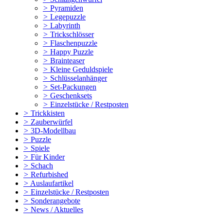
>
Pyramiden
>
Legepuzzle
>
Labyrinth
>
Trickschlösser
>
Flaschenpuzzle
>
Happy Puzzle
>
Brainteaser
>
Kleine Geduldspiele
>
Schlüsselanhänger
>
Set-Packungen
>
Geschenksets
>
Einzelstücke / Restposten
>
Trickkisten
>
Zauberwürfel
>
3D-Modellbau
>
Puzzle
>
Spiele
>
Für Kinder
>
Schach
>
Refurbished
>
Auslaufartikel
>
Einzelstücke / Restposten
>
Sonderangebote
>
News / Aktuelles