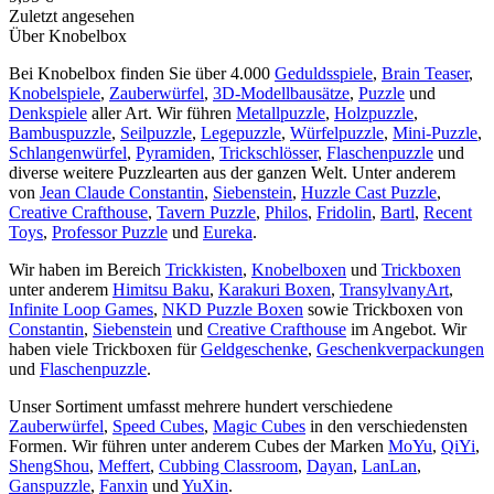
Zuletzt angesehen
Über Knobelbox
Bei Knobelbox finden Sie über 4.000
Geduldsspiele
,
Brain Teaser
,
Knobelspiele
,
Zauberwürfel
,
3D-Modellbausätze
,
Puzzle
und
Denkspiele
aller Art. Wir führen
Metallpuzzle
,
Holzpuzzle
,
Bambuspuzzle
,
Seilpuzzle
,
Legepuzzle
,
Würfelpuzzle
,
Mini-Puzzle
,
Schlangenwürfel
,
Pyramiden
,
Trickschlösser
,
Flaschenpuzzle
und
diverse weitere Puzzlearten aus der ganzen Welt. Unter anderem
von
Jean Claude Constantin
,
Siebenstein
,
Huzzle Cast Puzzle
,
Creative Crafthouse
,
Tavern Puzzle
,
Philos
,
Fridolin
,
Bartl
,
Recent
Toys
,
Professor Puzzle
und
Eureka
.
Wir haben im Bereich
Trickkisten
,
Knobelboxen
und
Trickboxen
unter anderem
Himitsu Baku
,
Karakuri Boxen
,
TransylvanyArt
,
Infinite Loop Games
,
NKD Puzzle Boxen
sowie Trickboxen von
Constantin
,
Siebenstein
und
Creative Crafthouse
im Angebot. Wir
haben viele Trickboxen für
Geldgeschenke
,
Geschenkverpackungen
und
Flaschenpuzzle
.
Unser Sortiment umfasst mehrere hundert verschiedene
Zauberwürfel
,
Speed Cubes
,
Magic Cubes
in den verschiedensten
Formen. Wir führen unter anderem Cubes der Marken
MoYu
,
QiYi
,
ShengShou
,
Meffert
,
Cubbing Classroom
,
Dayan
,
LanLan
,
Ganspuzzle
,
Fanxin
und
YuXin
.