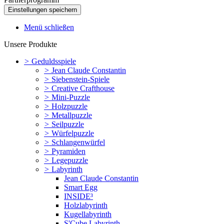
Menü schließen
Unsere Produkte
>
Geduldsspiele
>
Jean Claude Constantin
>
Siebenstein-Spiele
>
Creative Crafthouse
>
Mini-Puzzle
>
Holzpuzzle
>
Metallpuzzle
>
Seilpuzzle
>
Würfelpuzzle
>
Schlangenwürfel
>
Pyramiden
>
Legepuzzle
>
Labyrinth
Jean Claude Constantin
Smart Egg
INSIDE³
Holzlabyrinth
Kugellabyrinth
S'Cube Labyrinth