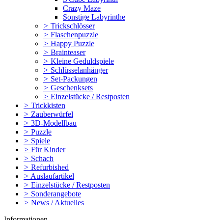
Crazy Maze
Sonstige Labyrinthe
>
Trickschlösser
>
Flaschenpuzzle
>
Happy Puzzle
>
Brainteaser
>
Kleine Geduldspiele
>
Schlüsselanhänger
>
Set-Packungen
>
Geschenksets
>
Einzelstücke / Restposten
>
Trickkisten
>
Zauberwürfel
>
3D-Modellbau
>
Puzzle
>
Spiele
>
Für Kinder
>
Schach
>
Refurbished
>
Auslaufartikel
>
Einzelstücke / Restposten
>
Sonderangebote
>
News / Aktuelles
Informationen