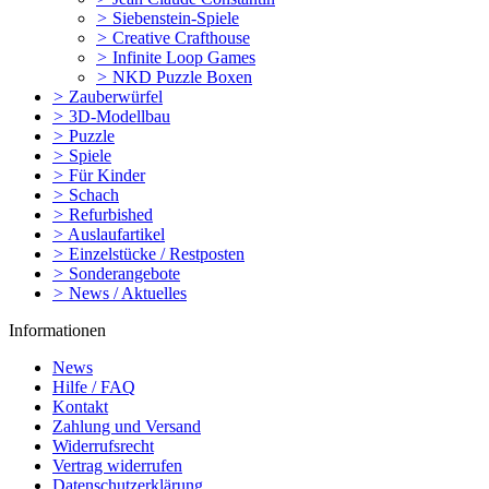
>
Siebenstein-Spiele
>
Creative Crafthouse
>
Infinite Loop Games
>
NKD Puzzle Boxen
>
Zauberwürfel
>
3D-Modellbau
>
Puzzle
>
Spiele
>
Für Kinder
>
Schach
>
Refurbished
>
Auslaufartikel
>
Einzelstücke / Restposten
>
Sonderangebote
>
News / Aktuelles
Informationen
News
Hilfe / FAQ
Kontakt
Zahlung und Versand
Widerrufsrecht
Vertrag widerrufen
Datenschutzerklärung