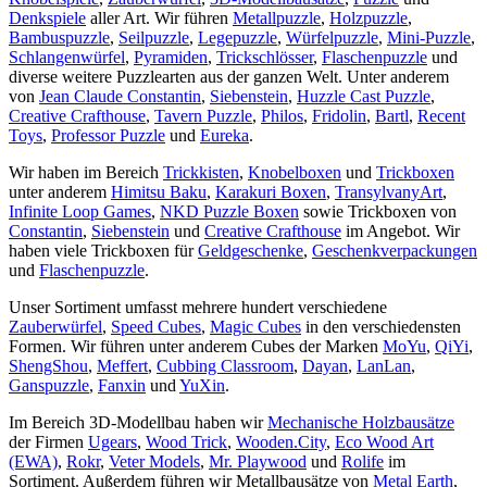
Denkspiele
aller Art. Wir führen
Metallpuzzle
,
Holzpuzzle
,
Bambuspuzzle
,
Seilpuzzle
,
Legepuzzle
,
Würfelpuzzle
,
Mini-Puzzle
,
Schlangenwürfel
,
Pyramiden
,
Trickschlösser
,
Flaschenpuzzle
und
diverse weitere Puzzlearten aus der ganzen Welt. Unter anderem
von
Jean Claude Constantin
,
Siebenstein
,
Huzzle Cast Puzzle
,
Creative Crafthouse
,
Tavern Puzzle
,
Philos
,
Fridolin
,
Bartl
,
Recent
Toys
,
Professor Puzzle
und
Eureka
.
Wir haben im Bereich
Trickkisten
,
Knobelboxen
und
Trickboxen
unter anderem
Himitsu Baku
,
Karakuri Boxen
,
TransylvanyArt
,
Infinite Loop Games
,
NKD Puzzle Boxen
sowie Trickboxen von
Constantin
,
Siebenstein
und
Creative Crafthouse
im Angebot. Wir
haben viele Trickboxen für
Geldgeschenke
,
Geschenkverpackungen
und
Flaschenpuzzle
.
Unser Sortiment umfasst mehrere hundert verschiedene
Zauberwürfel
,
Speed Cubes
,
Magic Cubes
in den verschiedensten
Formen. Wir führen unter anderem Cubes der Marken
MoYu
,
QiYi
,
ShengShou
,
Meffert
,
Cubbing Classroom
,
Dayan
,
LanLan
,
Ganspuzzle
,
Fanxin
und
YuXin
.
Im Bereich 3D-Modellbau haben wir
Mechanische Holzbausätze
der Firmen
Ugears
,
Wood Trick
,
Wooden.City
,
Eco Wood Art
(EWA)
,
Rokr
,
Veter Models
,
Mr. Playwood
und
Rolife
im
Sortiment. Außerdem führen wir Metallbausätze von
Metal Earth
,