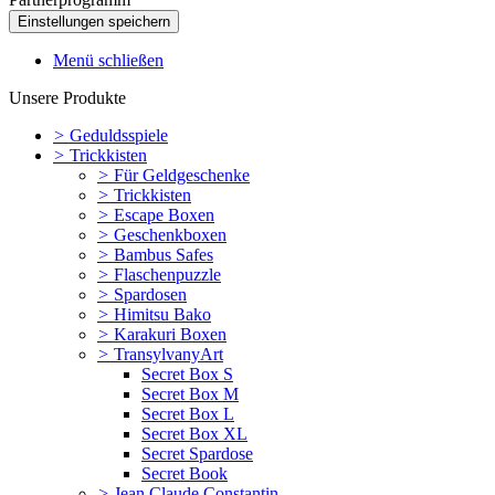
Menü schließen
Unsere Produkte
>
Geduldsspiele
>
Trickkisten
>
Für Geldgeschenke
>
Trickkisten
>
Escape Boxen
>
Geschenkboxen
>
Bambus Safes
>
Flaschenpuzzle
>
Spardosen
>
Himitsu Bako
>
Karakuri Boxen
>
TransylvanyArt
Secret Box S
Secret Box M
Secret Box L
Secret Box XL
Secret Spardose
Secret Book
>
Jean Claude Constantin