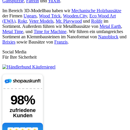
Ganspuzzle
,
Fanxin
und
YuXin
.
Im Bereich 3D-Modellbau haben wir
Mechanische Holzbausätze
der Firmen
Ugears
,
Wood Trick
,
Wooden.City
,
Eco Wood Art
(EWA)
,
Rokr
,
Veter Models
,
Mr. Playwood
und
Rolife
im
Sortiment. Außerdem führen wir Metallbausätze von
Metal Earth
,
Metal Time
, und
Time for Machine
. Wir führen ein umfangreiches
Sortiment an Klemmbausteinen im Nanoformat von
Nanoblock
und
Brixies
sowie Bausätze von
Franzis
.
Social Media
Für Ihre Sicherheit