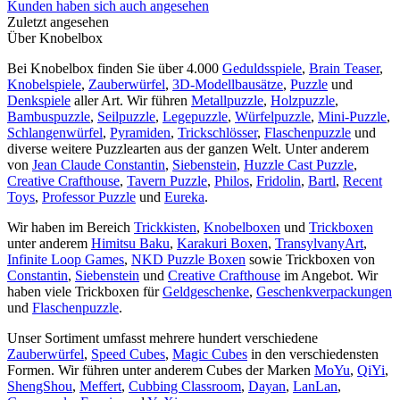
Kunden haben sich auch angesehen
Zuletzt angesehen
Über Knobelbox
Bei Knobelbox finden Sie über 4.000
Geduldsspiele
,
Brain Teaser
,
Knobelspiele
,
Zauberwürfel
,
3D-Modellbausätze
,
Puzzle
und
Denkspiele
aller Art. Wir führen
Metallpuzzle
,
Holzpuzzle
,
Bambuspuzzle
,
Seilpuzzle
,
Legepuzzle
,
Würfelpuzzle
,
Mini-Puzzle
,
Schlangenwürfel
,
Pyramiden
,
Trickschlösser
,
Flaschenpuzzle
und
diverse weitere Puzzlearten aus der ganzen Welt. Unter anderem
von
Jean Claude Constantin
,
Siebenstein
,
Huzzle Cast Puzzle
,
Creative Crafthouse
,
Tavern Puzzle
,
Philos
,
Fridolin
,
Bartl
,
Recent
Toys
,
Professor Puzzle
und
Eureka
.
Wir haben im Bereich
Trickkisten
,
Knobelboxen
und
Trickboxen
unter anderem
Himitsu Baku
,
Karakuri Boxen
,
TransylvanyArt
,
Infinite Loop Games
,
NKD Puzzle Boxen
sowie Trickboxen von
Constantin
,
Siebenstein
und
Creative Crafthouse
im Angebot. Wir
haben viele Trickboxen für
Geldgeschenke
,
Geschenkverpackungen
und
Flaschenpuzzle
.
Unser Sortiment umfasst mehrere hundert verschiedene
Zauberwürfel
,
Speed Cubes
,
Magic Cubes
in den verschiedensten
Formen. Wir führen unter anderem Cubes der Marken
MoYu
,
QiYi
,
ShengShou
,
Meffert
,
Cubbing Classroom
,
Dayan
,
LanLan
,