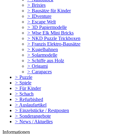
>
Brixies
>
Bausätze für Kinder
>
IDventure
>
Escape Welt
>
3D Papiermodelle
>
Wise Elk Mini Bricks
>
NKD Puzzle Trickboxen
>
Franzis Elektro-Bausätze
>
Kugelbahnen
>
Solarmodelle
>
Schiffe aus Holz
>
Origami
>
Carapaces
>
Puzzle
>
Spiele
>
Für Kinder
>
Schach
>
Refurbished
>
Auslaufartikel
>
Einzelstücke / Restposten
>
Sonderangebote
>
News / Aktuelles
Informationen