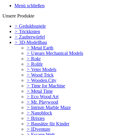
Menü schließen
Unsere Produkte
>
Geduldsspiele
>
Trickkisten
>
Zauberwürfel
>
3D-Modellbau
>
Metal Earth
>
Ugears Mechanical Models
>
Rokr
>
Rolife
>
Veter Models
>
Wood Trick
>
Wooden.City
>
Time for Machine
>
Metal Time
>
Eco Wood Art
>
Mr. Playwood
>
Intrism Marble Maze
>
Nanoblock
>
Brixies
>
Bausätze für Kinder
>
IDventure
>
Escape Welt