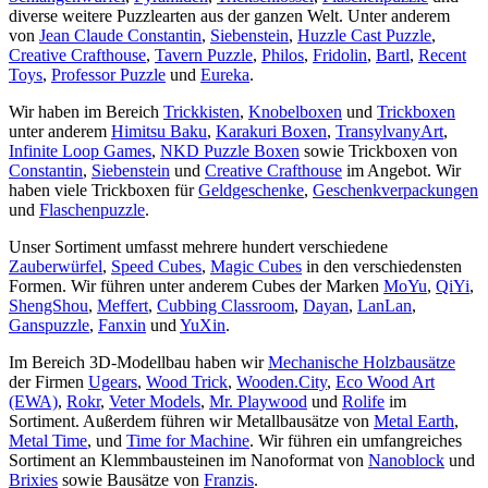
diverse weitere Puzzlearten aus der ganzen Welt. Unter anderem
von
Jean Claude Constantin
,
Siebenstein
,
Huzzle Cast Puzzle
,
Creative Crafthouse
,
Tavern Puzzle
,
Philos
,
Fridolin
,
Bartl
,
Recent
Toys
,
Professor Puzzle
und
Eureka
.
Wir haben im Bereich
Trickkisten
,
Knobelboxen
und
Trickboxen
unter anderem
Himitsu Baku
,
Karakuri Boxen
,
TransylvanyArt
,
Infinite Loop Games
,
NKD Puzzle Boxen
sowie Trickboxen von
Constantin
,
Siebenstein
und
Creative Crafthouse
im Angebot. Wir
haben viele Trickboxen für
Geldgeschenke
,
Geschenkverpackungen
und
Flaschenpuzzle
.
Unser Sortiment umfasst mehrere hundert verschiedene
Zauberwürfel
,
Speed Cubes
,
Magic Cubes
in den verschiedensten
Formen. Wir führen unter anderem Cubes der Marken
MoYu
,
QiYi
,
ShengShou
,
Meffert
,
Cubbing Classroom
,
Dayan
,
LanLan
,
Ganspuzzle
,
Fanxin
und
YuXin
.
Im Bereich 3D-Modellbau haben wir
Mechanische Holzbausätze
der Firmen
Ugears
,
Wood Trick
,
Wooden.City
,
Eco Wood Art
(EWA)
,
Rokr
,
Veter Models
,
Mr. Playwood
und
Rolife
im
Sortiment. Außerdem führen wir Metallbausätze von
Metal Earth
,
Metal Time
, und
Time for Machine
. Wir führen ein umfangreiches
Sortiment an Klemmbausteinen im Nanoformat von
Nanoblock
und
Brixies
sowie Bausätze von
Franzis
.