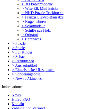
>
3D Papiermodelle
>
Wise Elk Mini Bricks
>
NKD Puzzle Trickboxen
>
Franzis Elektro-Bausätze
>
Kugelbahnen
>
Solarmodelle
>
Schiffe aus Holz
>
Origami
>
Carapaces
>
Puzzle
>
Spiele
>
Für Kinder
>
Schach
>
Refurbished
>
Auslaufartikel
>
Einzelstücke / Restposten
>
Sonderangebote
>
News / Aktuelles
Informationen
News
Hilfe / FAQ
Kontakt
Zahlung und Versand