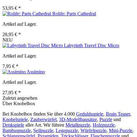
53,95 € *
Rolife: Paris Cathedral
Artikel auf Lager.
28,95 € *
NEU
Labyrinth Travel Disc Micro
Artikel auf Lager.
7,95 € *
Assimino
Artikel auf Lager.
27,95 € *
Zuletzt angesehen
Über Knobelbox
Bei Knobelbox finden Sie über 4.000
Geduldsspiele
,
Brain Teaser
,
Knobelspiele
,
Zauberwürfel
,
3D-Modellbausätze
,
Puzzle
und
Denkspiele
aller Art. Wir führen
Metallpuzzle
,
Holzpuzzle
,
Bambuspuzzle
,
Seilpuzzle
,
Legepuzzle
,
Würfelpuzzle
,
Mini-Puzzle
,
Schlangenwürfel
,
Pyramiden
,
Trickschlösser
,
Flaschenpuzzle
und