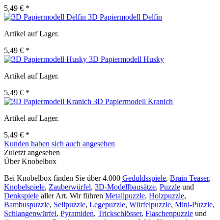
5,49 € *
3D Papiermodell Delfin
Artikel auf Lager.
5,49 € *
3D Papiermodell Husky
Artikel auf Lager.
5,49 € *
3D Papiermodell Kranich
Artikel auf Lager.
5,49 € *
Kunden haben sich auch angesehen
Zuletzt angesehen
Über Knobelbox
Bei Knobelbox finden Sie über 4.000
Geduldsspiele
,
Brain Teaser
,
Knobelspiele
,
Zauberwürfel
,
3D-Modellbausätze
,
Puzzle
und
Denkspiele
aller Art. Wir führen
Metallpuzzle
,
Holzpuzzle
,
Bambuspuzzle
,
Seilpuzzle
,
Legepuzzle
,
Würfelpuzzle
,
Mini-Puzzle
,
Schlangenwürfel
,
Pyramiden
,
Trickschlösser
,
Flaschenpuzzle
und