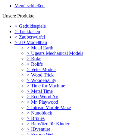
Menü schließen
Unsere Produkte
>
Geduldsspiele
>
Trickkisten
>
Zauberwürfel
>
3D-Modellbau
>
Metal Earth
>
Ugears Mechanical Models
>
Rokr
>
Rolife
>
Veter Models
>
Wood Trick
>
Wooden.City
>
Time for Machine
>
Metal Time
>
Eco Wood Art
>
Mr. Playwood
>
Intrism Marble Maze
>
Nanoblock
>
Brixies
>
Bausätze für Kinder
>
IDventure
>
Escape Welt