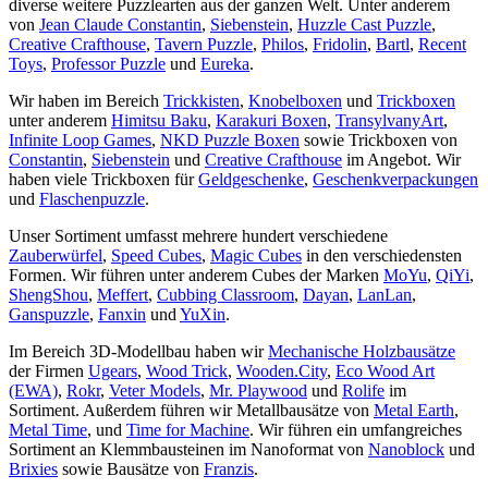
diverse weitere Puzzlearten aus der ganzen Welt. Unter anderem
von
Jean Claude Constantin
,
Siebenstein
,
Huzzle Cast Puzzle
,
Creative Crafthouse
,
Tavern Puzzle
,
Philos
,
Fridolin
,
Bartl
,
Recent
Toys
,
Professor Puzzle
und
Eureka
.
Wir haben im Bereich
Trickkisten
,
Knobelboxen
und
Trickboxen
unter anderem
Himitsu Baku
,
Karakuri Boxen
,
TransylvanyArt
,
Infinite Loop Games
,
NKD Puzzle Boxen
sowie Trickboxen von
Constantin
,
Siebenstein
und
Creative Crafthouse
im Angebot. Wir
haben viele Trickboxen für
Geldgeschenke
,
Geschenkverpackungen
und
Flaschenpuzzle
.
Unser Sortiment umfasst mehrere hundert verschiedene
Zauberwürfel
,
Speed Cubes
,
Magic Cubes
in den verschiedensten
Formen. Wir führen unter anderem Cubes der Marken
MoYu
,
QiYi
,
ShengShou
,
Meffert
,
Cubbing Classroom
,
Dayan
,
LanLan
,
Ganspuzzle
,
Fanxin
und
YuXin
.
Im Bereich 3D-Modellbau haben wir
Mechanische Holzbausätze
der Firmen
Ugears
,
Wood Trick
,
Wooden.City
,
Eco Wood Art
(EWA)
,
Rokr
,
Veter Models
,
Mr. Playwood
und
Rolife
im
Sortiment. Außerdem führen wir Metallbausätze von
Metal Earth
,
Metal Time
, und
Time for Machine
. Wir führen ein umfangreiches
Sortiment an Klemmbausteinen im Nanoformat von
Nanoblock
und
Brixies
sowie Bausätze von
Franzis
.