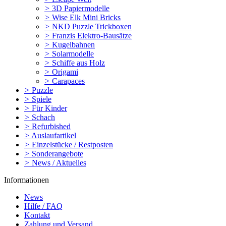
>
3D Papiermodelle
>
Wise Elk Mini Bricks
>
NKD Puzzle Trickboxen
>
Franzis Elektro-Bausätze
>
Kugelbahnen
>
Solarmodelle
>
Schiffe aus Holz
>
Origami
>
Carapaces
>
Puzzle
>
Spiele
>
Für Kinder
>
Schach
>
Refurbished
>
Auslaufartikel
>
Einzelstücke / Restposten
>
Sonderangebote
>
News / Aktuelles
Informationen
News
Hilfe / FAQ
Kontakt
Zahlung und Versand