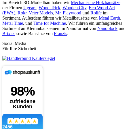
Im Bereich 3D-Modellbau haben wir
Mechanische Holzbausätze
der Firmen
Ugears
,
Wood Trick
,
Wooden.City
,
Eco Wood Art
(EWA)
,
Rokr
,
Veter Models
,
Mr. Playwood
und
Rolife
im
Sortiment. Außerdem führen wir Metallbausätze von
Metal Earth
,
Metal Time
, und
Time for Machine
. Wir führen ein umfangreiches
Sortiment an Klemmbausteinen im Nanoformat von
Nanoblock
und
Brixies
sowie Bausätze von
Franzis
.
Social Media
Für Ihre Sicherheit