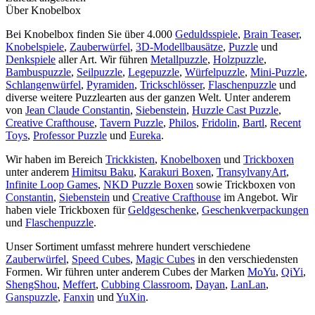
Über Knobelbox
Bei Knobelbox finden Sie über 4.000
Geduldsspiele
,
Brain Teaser
,
Knobelspiele
,
Zauberwürfel
,
3D-Modellbausätze
,
Puzzle
und
Denkspiele
aller Art. Wir führen
Metallpuzzle
,
Holzpuzzle
,
Bambuspuzzle
,
Seilpuzzle
,
Legepuzzle
,
Würfelpuzzle
,
Mini-Puzzle
,
Schlangenwürfel
,
Pyramiden
,
Trickschlösser
,
Flaschenpuzzle
und
diverse weitere Puzzlearten aus der ganzen Welt. Unter anderem
von
Jean Claude Constantin
,
Siebenstein
,
Huzzle Cast Puzzle
,
Creative Crafthouse
,
Tavern Puzzle
,
Philos
,
Fridolin
,
Bartl
,
Recent
Toys
,
Professor Puzzle
und
Eureka
.
Wir haben im Bereich
Trickkisten
,
Knobelboxen
und
Trickboxen
unter anderem
Himitsu Baku
,
Karakuri Boxen
,
TransylvanyArt
,
Infinite Loop Games
,
NKD Puzzle Boxen
sowie Trickboxen von
Constantin
,
Siebenstein
und
Creative Crafthouse
im Angebot. Wir
haben viele Trickboxen für
Geldgeschenke
,
Geschenkverpackungen
und
Flaschenpuzzle
.
Unser Sortiment umfasst mehrere hundert verschiedene
Zauberwürfel
,
Speed Cubes
,
Magic Cubes
in den verschiedensten
Formen. Wir führen unter anderem Cubes der Marken
MoYu
,
QiYi
,
ShengShou
,
Meffert
,
Cubbing Classroom
,
Dayan
,
LanLan
,
Ganspuzzle
,
Fanxin
und
YuXin
.