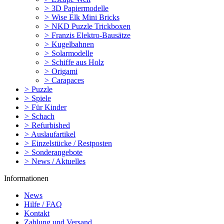
>
3D Papiermodelle
>
Wise Elk Mini Bricks
>
NKD Puzzle Trickboxen
>
Franzis Elektro-Bausätze
>
Kugelbahnen
>
Solarmodelle
>
Schiffe aus Holz
>
Origami
>
Carapaces
>
Puzzle
>
Spiele
>
Für Kinder
>
Schach
>
Refurbished
>
Auslaufartikel
>
Einzelstücke / Restposten
>
Sonderangebote
>
News / Aktuelles
Informationen
News
Hilfe / FAQ
Kontakt
Zahlung und Versand