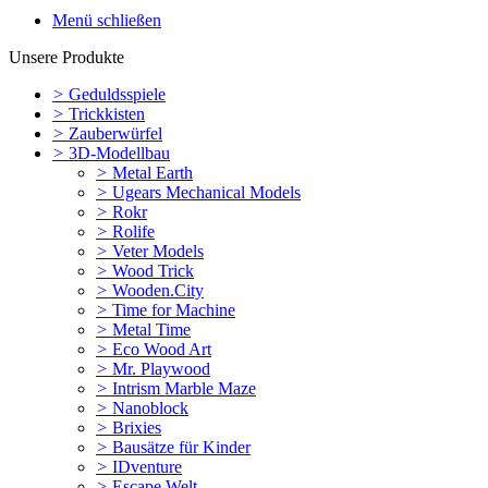
Menü schließen
Unsere Produkte
>
Geduldsspiele
>
Trickkisten
>
Zauberwürfel
>
3D-Modellbau
>
Metal Earth
>
Ugears Mechanical Models
>
Rokr
>
Rolife
>
Veter Models
>
Wood Trick
>
Wooden.City
>
Time for Machine
>
Metal Time
>
Eco Wood Art
>
Mr. Playwood
>
Intrism Marble Maze
>
Nanoblock
>
Brixies
>
Bausätze für Kinder
>
IDventure
>
Escape Welt