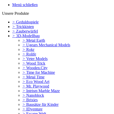
Menü schließen
Unsere Produkte
>
Geduldsspiele
>
Trickkisten
>
Zauberwürfel
>
3D-Modellbau
>
Metal Earth
>
Ugears Mechanical Models
>
Rokr
>
Rolife
>
Veter Models
>
Wood Trick
>
Wooden.City
>
Time for Machine
>
Metal Time
>
Eco Wood Art
>
Mr. Playwood
>
Intrism Marble Maze
>
Nanoblock
>
Brixies
>
Bausätze für Kinder
>
IDventure
>
Escape Welt