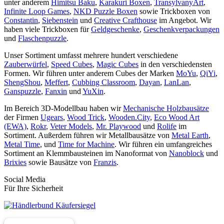
unter anderem
Himitsu Baku
,
Karakuri Boxen
,
TransylvanyArt
,
Infinite Loop Games
,
NKD Puzzle Boxen
sowie Trickboxen von
Constantin
,
Siebenstein
und
Creative Crafthouse
im Angebot. Wir
haben viele Trickboxen für
Geldgeschenke
,
Geschenkverpackungen
und
Flaschenpuzzle
.
Unser Sortiment umfasst mehrere hundert verschiedene
Zauberwürfel
,
Speed Cubes
,
Magic Cubes
in den verschiedensten
Formen. Wir führen unter anderem Cubes der Marken
MoYu
,
QiYi
,
ShengShou
,
Meffert
,
Cubbing Classroom
,
Dayan
,
LanLan
,
Ganspuzzle
,
Fanxin
und
YuXin
.
Im Bereich 3D-Modellbau haben wir
Mechanische Holzbausätze
der Firmen
Ugears
,
Wood Trick
,
Wooden.City
,
Eco Wood Art
(EWA)
,
Rokr
,
Veter Models
,
Mr. Playwood
und
Rolife
im
Sortiment. Außerdem führen wir Metallbausätze von
Metal Earth
,
Metal Time
, und
Time for Machine
. Wir führen ein umfangreiches
Sortiment an Klemmbausteinen im Nanoformat von
Nanoblock
und
Brixies
sowie Bausätze von
Franzis
.
Social Media
Für Ihre Sicherheit