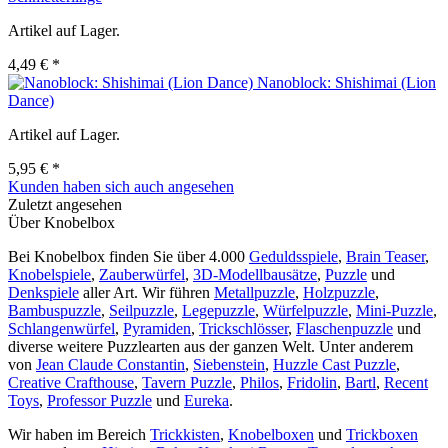
Artikel auf Lager.
4,49 € *
Nanoblock: Shishimai (Lion
Dance)
Artikel auf Lager.
5,95 € *
Kunden haben sich auch angesehen
Zuletzt angesehen
Über Knobelbox
Bei Knobelbox finden Sie über 4.000
Geduldsspiele
,
Brain Teaser
,
Knobelspiele
,
Zauberwürfel
,
3D-Modellbausätze
,
Puzzle
und
Denkspiele
aller Art. Wir führen
Metallpuzzle
,
Holzpuzzle
,
Bambuspuzzle
,
Seilpuzzle
,
Legepuzzle
,
Würfelpuzzle
,
Mini-Puzzle
,
Schlangenwürfel
,
Pyramiden
,
Trickschlösser
,
Flaschenpuzzle
und
diverse weitere Puzzlearten aus der ganzen Welt. Unter anderem
von
Jean Claude Constantin
,
Siebenstein
,
Huzzle Cast Puzzle
,
Creative Crafthouse
,
Tavern Puzzle
,
Philos
,
Fridolin
,
Bartl
,
Recent
Toys
,
Professor Puzzle
und
Eureka
.
Wir haben im Bereich
Trickkisten
,
Knobelboxen
und
Trickboxen