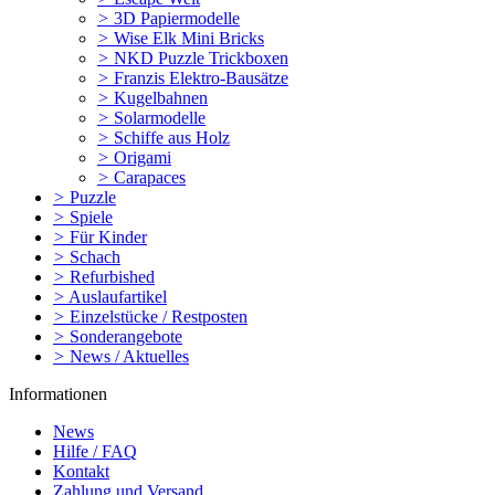
>
3D Papiermodelle
>
Wise Elk Mini Bricks
>
NKD Puzzle Trickboxen
>
Franzis Elektro-Bausätze
>
Kugelbahnen
>
Solarmodelle
>
Schiffe aus Holz
>
Origami
>
Carapaces
>
Puzzle
>
Spiele
>
Für Kinder
>
Schach
>
Refurbished
>
Auslaufartikel
>
Einzelstücke / Restposten
>
Sonderangebote
>
News / Aktuelles
Informationen
News
Hilfe / FAQ
Kontakt
Zahlung und Versand