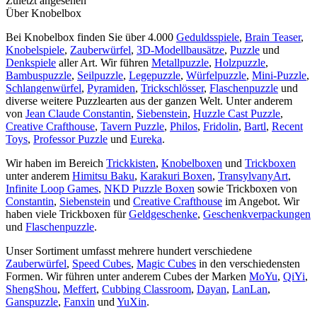
Zuletzt angesehen
Über Knobelbox
Bei Knobelbox finden Sie über 4.000
Geduldsspiele
,
Brain Teaser
,
Knobelspiele
,
Zauberwürfel
,
3D-Modellbausätze
,
Puzzle
und
Denkspiele
aller Art. Wir führen
Metallpuzzle
,
Holzpuzzle
,
Bambuspuzzle
,
Seilpuzzle
,
Legepuzzle
,
Würfelpuzzle
,
Mini-Puzzle
,
Schlangenwürfel
,
Pyramiden
,
Trickschlösser
,
Flaschenpuzzle
und
diverse weitere Puzzlearten aus der ganzen Welt. Unter anderem
von
Jean Claude Constantin
,
Siebenstein
,
Huzzle Cast Puzzle
,
Creative Crafthouse
,
Tavern Puzzle
,
Philos
,
Fridolin
,
Bartl
,
Recent
Toys
,
Professor Puzzle
und
Eureka
.
Wir haben im Bereich
Trickkisten
,
Knobelboxen
und
Trickboxen
unter anderem
Himitsu Baku
,
Karakuri Boxen
,
TransylvanyArt
,
Infinite Loop Games
,
NKD Puzzle Boxen
sowie Trickboxen von
Constantin
,
Siebenstein
und
Creative Crafthouse
im Angebot. Wir
haben viele Trickboxen für
Geldgeschenke
,
Geschenkverpackungen
und
Flaschenpuzzle
.
Unser Sortiment umfasst mehrere hundert verschiedene
Zauberwürfel
,
Speed Cubes
,
Magic Cubes
in den verschiedensten
Formen. Wir führen unter anderem Cubes der Marken
MoYu
,
QiYi
,
ShengShou
,
Meffert
,
Cubbing Classroom
,
Dayan
,
LanLan
,
Ganspuzzle
,
Fanxin
und
YuXin
.