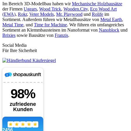
Im Bereich 3D-Modellbau haben wir
Mechanische Holzbausätze
der Firmen
Ugears
,
Wood Trick
,
Wooden.City
,
Eco Wood Art
(EWA)
,
Rokr
,
Veter Models
,
Mr. Playwood
und
Rolife
im
Sortiment. Außerdem führen wir Metallbausätze von
Metal Earth
,
Metal Time
, und
Time for Machine
. Wir führen ein umfangreiches
Sortiment an Klemmbausteinen im Nanoformat von
Nanoblock
und
Brixies
sowie Bausätze von
Franzis
.
Social Media
Für Ihre Sicherheit