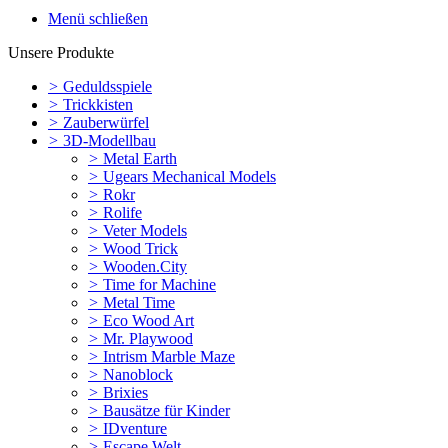
Menü schließen
Unsere Produkte
>
Geduldsspiele
>
Trickkisten
>
Zauberwürfel
>
3D-Modellbau
>
Metal Earth
>
Ugears Mechanical Models
>
Rokr
>
Rolife
>
Veter Models
>
Wood Trick
>
Wooden.City
>
Time for Machine
>
Metal Time
>
Eco Wood Art
>
Mr. Playwood
>
Intrism Marble Maze
>
Nanoblock
>
Brixies
>
Bausätze für Kinder
>
IDventure
>
Escape Welt