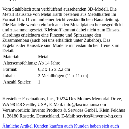
Vom Stahlblech zum verblüffend aussehenden 3D-Modell. Die
Metall-Bausätze von Metal Earth bestehen aus Metallkarten im
Format 11 x 11 cm und einer leicht verständlichen Bauanleitung.
Die Bauteile werden einfach aus den Metallplatten herausgedrückt
und zusammengesetzt. Klebstoff kommt dabei nicht zum Einsatz,
allerdings erleichtern eine Pinzette und Spitzzange den
Zusammenbau (auch bei uns erhältlich unter Zubehör). Das
Ergebnis der Bausätze sind Modelle mit erstaunlicher Treue zum
Detail.
Material:
Metall
Altersempfehlung:
Ab 14 Jahre
Format:
6,2 x 15 x 2,2 cm
Inhalt:
2 Metallbögen (11 x 11 cm)
Anzahl Spieler:
1
Hersteller: Fascinations, Inc., 19224 Des Moines Memorial Drive,
WA 98148 Seattle, USA, E-Mail: info@fascinations.com
Verantwortlich: Invento Products & Services GmbH, Klein Feldhus
1, 26180 Rastede, Deutschland, E-Mail: service@invento-hq.com
Ähnliche Artikel
Kunden kauften auch
Kunden haben sich auch