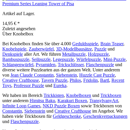
Premium Series Leaning Tower of Pisa
Artikel auf Lager.
14,95 € *
Zuletzt angesehen
Über Knobelbox
Bei Knobelbox finden Sie über 4.000
Geduldsspiele
,
Brain Teaser
,
Knobelspiele
,
Zauberwürfel
,
3D-Modellbausätze
,
Puzzle
und
Denkspiele
aller Art. Wir führen
Metallpuzzle
,
Holzpuzzle
,
Bambuspuzzle
,
Seilpuzzle
,
Legepuzzle
,
Würfelpuzzle
,
Mini-Puzzle
,
Schlangenwürfel
,
Pyramiden
,
Trickschlösser
,
Flaschenpuzzle
und
diverse weitere Puzzlearten aus der ganzen Welt. Unter anderem
von
Jean Claude Constantin
,
Siebenstein
,
Huzzle Cast Puzzle
,
Creative Crafthouse
,
Tavern Puzzle
,
Philos
,
Fridolin
,
Bartl
,
Recent
Toys
,
Professor Puzzle
und
Eureka
.
Wir haben im Bereich
Trickkisten
,
Knobelboxen
und
Trickboxen
unter anderem
Himitsu Baku
,
Karakuri Boxen
,
TransylvanyArt
,
Infinite Loop Games
,
NKD Puzzle Boxen
sowie Trickboxen von
Constantin
,
Siebenstein
und
Creative Crafthouse
im Angebot. Wir
haben viele Trickboxen für
Geldgeschenke
,
Geschenkverpackungen
und
Flaschenpuzzle
.