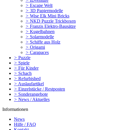
>
IDventure
>
Escape Welt
>
3D Papiermodelle
>
Wise Elk Mini Bricks
>
NKD Puzzle Trickboxen
>
Franzis Elektro-Bausätze
>
Kugelbahnen
>
Solarmodelle
>
Schiffe aus Holz
>
Origami
>
Carapaces
>
Puzzle
>
Spiele
>
Für Kinder
>
Schach
>
Refurbished
>
Auslaufartikel
>
Einzelstücke / Restposten
>
Sonderangebote
>
News / Aktuelles
Informationen
News
Hilfe / FAQ
Kontakt