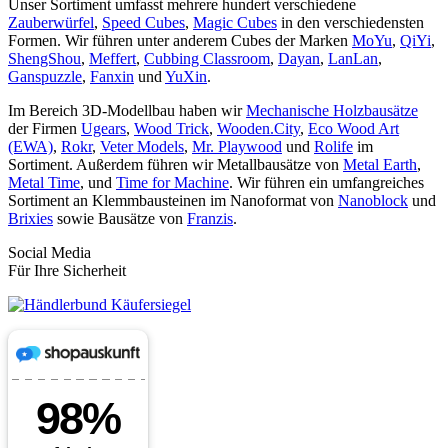
Unser Sortiment umfasst mehrere hundert verschiedene
Zauberwürfel
,
Speed Cubes
,
Magic Cubes
in den verschiedensten
Formen. Wir führen unter anderem Cubes der Marken
MoYu
,
QiYi
,
ShengShou
,
Meffert
,
Cubbing Classroom
,
Dayan
,
LanLan
,
Ganspuzzle
,
Fanxin
und
YuXin
.
Im Bereich 3D-Modellbau haben wir
Mechanische Holzbausätze
der Firmen
Ugears
,
Wood Trick
,
Wooden.City
,
Eco Wood Art
(EWA)
,
Rokr
,
Veter Models
,
Mr. Playwood
und
Rolife
im
Sortiment. Außerdem führen wir Metallbausätze von
Metal Earth
,
Metal Time
, und
Time for Machine
. Wir führen ein umfangreiches
Sortiment an Klemmbausteinen im Nanoformat von
Nanoblock
und
Brixies
sowie Bausätze von
Franzis
.
Social Media
Für Ihre Sicherheit