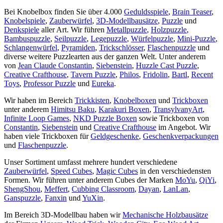
Bei Knobelbox finden Sie über 4.000
Geduldsspiele
,
Brain Teaser
,
Knobelspiele
,
Zauberwürfel
,
3D-Modellbausätze
,
Puzzle
und
Denkspiele
aller Art. Wir führen
Metallpuzzle
,
Holzpuzzle
,
Bambuspuzzle
,
Seilpuzzle
,
Legepuzzle
,
Würfelpuzzle
,
Mini-Puzzle
,
Schlangenwürfel
,
Pyramiden
,
Trickschlösser
,
Flaschenpuzzle
und
diverse weitere Puzzlearten aus der ganzen Welt. Unter anderem
von
Jean Claude Constantin
,
Siebenstein
,
Huzzle Cast Puzzle
,
Creative Crafthouse
,
Tavern Puzzle
,
Philos
,
Fridolin
,
Bartl
,
Recent
Toys
,
Professor Puzzle
und
Eureka
.
Wir haben im Bereich
Trickkisten
,
Knobelboxen
und
Trickboxen
unter anderem
Himitsu Baku
,
Karakuri Boxen
,
TransylvanyArt
,
Infinite Loop Games
,
NKD Puzzle Boxen
sowie Trickboxen von
Constantin
,
Siebenstein
und
Creative Crafthouse
im Angebot. Wir
haben viele Trickboxen für
Geldgeschenke
,
Geschenkverpackungen
und
Flaschenpuzzle
.
Unser Sortiment umfasst mehrere hundert verschiedene
Zauberwürfel
,
Speed Cubes
,
Magic Cubes
in den verschiedensten
Formen. Wir führen unter anderem Cubes der Marken
MoYu
,
QiYi
,
ShengShou
,
Meffert
,
Cubbing Classroom
,
Dayan
,
LanLan
,
Ganspuzzle
,
Fanxin
und
YuXin
.
Im Bereich 3D-Modellbau haben wir
Mechanische Holzbausätze