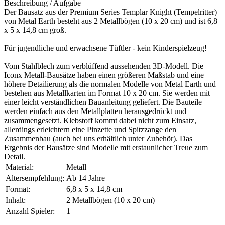
Beschreibung / Aufgabe
Der Bausatz aus der Premium Series Templar Knight (Tempelritter)
von Metal Earth besteht aus 2 Metallbögen (10 x 20 cm) und ist 6,8
x 5 x 14,8 cm groß.
Für jugendliche und erwachsene Tüftler - kein Kinderspielzeug!
Vom Stahlblech zum verblüffend aussehenden 3D-Modell. Die
Iconx Metall-Bausätze haben einen größeren Maßstab und eine
höhere Detailierung als die normalen Modelle von Metal Earth und
bestehen aus Metallkarten im Format 10 x 20 cm. Sie werden mit
einer leicht verständlichen Bauanleitung geliefert. Die Bauteile
werden einfach aus den Metallplatten herausgedrückt und
zusammengesetzt. Klebstoff kommt dabei nicht zum Einsatz,
allerdings erleichtern eine Pinzette und Spitzzange den
Zusammenbau (auch bei uns erhältlich unter Zubehör). Das
Ergebnis der Bausätze sind Modelle mit erstaunlicher Treue zum
Detail.
Material:
Metall
Altersempfehlung:
Ab 14 Jahre
Format:
6,8 x 5 x 14,8 cm
Inhalt:
2 Metallbögen (10 x 20 cm)
Anzahl Spieler:
1