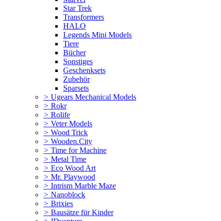
Star Trek
Transformers
HALO
Legends Mini Models
Tiere
Bücher
Sonstiges
Geschenksets
Zubehör
Sparsets
>
Ugears Mechanical Models
>
Rokr
>
Rolife
>
Veter Models
>
Wood Trick
>
Wooden.City
>
Time for Machine
>
Metal Time
>
Eco Wood Art
>
Mr. Playwood
>
Intrism Marble Maze
>
Nanoblock
>
Brixies
>
Bausätze für Kinder