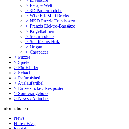
>
IDventure
>
Escape Welt
>
3D Papiermodelle
>
Wise Elk Mini Bricks
>
NKD Puzzle Trickboxen
>
Franzis Elektro-Bausätze
>
Kugelbahnen
>
Solarmodelle
>
Schiffe aus Holz
>
Origami
>
Carapaces
>
Puzzle
>
Spiele
>
Für Kinder
>
Schach
>
Refurbished
>
Auslaufartikel
>
Einzelstücke / Restposten
>
Sonderangebote
>
News / Aktuelles
Informationen
News
Hilfe / FAQ
Kontakt