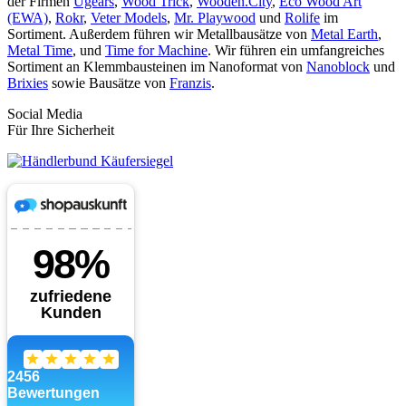
der Firmen
Ugears
,
Wood Trick
,
Wooden.City
,
Eco Wood Art
(EWA)
,
Rokr
,
Veter Models
,
Mr. Playwood
und
Rolife
im
Sortiment. Außerdem führen wir Metallbausätze von
Metal Earth
,
Metal Time
, und
Time for Machine
. Wir führen ein umfangreiches
Sortiment an Klemmbausteinen im Nanoformat von
Nanoblock
und
Brixies
sowie Bausätze von
Franzis
.
Social Media
Für Ihre Sicherheit